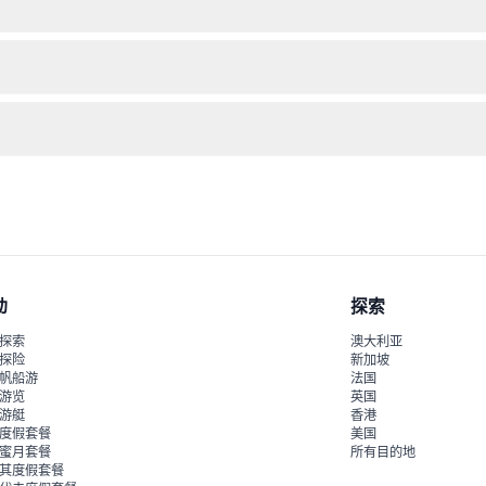
互动3D艺术作品。建议穿着舒适的衣服和鞋子，因为您需要移动并与展
艺术作品，在这里您可以触摸、摆姿势，成为场景的一部分。这是一个有趣
可通过有轨电车、公交车、火车或驾车从市中心轻松抵达。
动
探索
探索
澳大利亚
探险
新加坡
帆船游
法国
游览
英国
游艇
香港
度假套餐
美国
蜜月套餐
所有目的地
其度假套餐