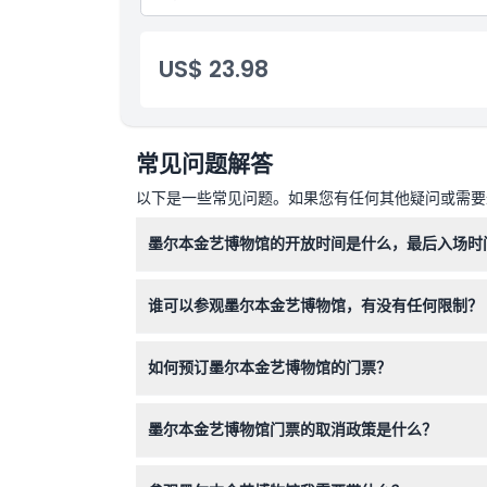
自助参观ArtVo景点
包含景点入场
US$ 23.98
常见问题解答
以下是一些常见问题。如果您有任何其他疑问或需要进
墨尔本金艺博物馆的开放时间是什么，最后入场时
墨尔本金艺博物馆周一至周五开放时间为上午10
谁可以参观墨尔本金艺博物馆，有没有任何限制？
时确认）
墨尔本金艺博物馆欢迎所有年龄段的访客，0-4岁
如何预订墨尔本金艺博物馆的门票？
非常年幼的幼儿不适合参观。
您可以直接在本网站上轻松预订墨尔本金艺博物馆
墨尔本金艺博物馆门票的取消政策是什么？
墨尔本金艺博物馆的门票不予退还且无法取消，请