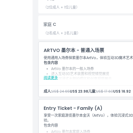
（2位成人 + 1位儿童）
位置
家庭 C
如何到达那里
（2名成人 + 2名儿童）
取消政策
ARTVO 墨尔本 - 普通入场票
使用通用入场券探索墨尔本ArtVo，体验互动3D魔术
包含内容
ArtVo 墨尔本的一般入场券
进入互动3D艺术装置和视觉错觉展览
阅读更多
进入沉浸式主题拍照区和创意视觉展示
自助游览墨尔本互动魔术艺术画廊
有机会拍摄独特视角照片和社交媒体内容
成人:
US$ 24.65
US$ 23.98
儿童:
US$ 17.60
US$ 16.92
适合所有年龄层的家庭友好型室内景点
包含入场景点门票
Entry Ticket - Family (A)
享受一次家庭游览墨尔本金沃（ArtVo），体验沉浸式
验。
包含内容
ArtVo 墨尔本家庭入场券