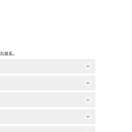
团队联系。
时间为闭馆前一小时。（可能会有变动——请在预订
常票价入场。但孕妇、近期手术或心脏病患者，以及
。
用。