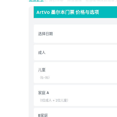
Docklands 便利位置，交通便捷，是城市顶级旅游
忘且全方位互动的艺术体验。
ArtVo 墨尔本门票 价格与选项
亮点
选择日期
包含项
成人
儿童成人政策
排除项
儿童
（5-15）
不适合
家庭 A
营业时间
（1位成人 + 2位儿童）
需要了解的事项
B家庭