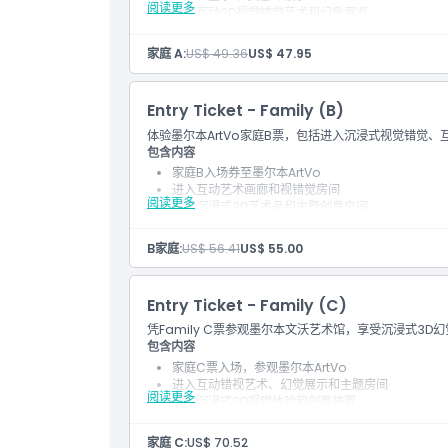
阅读更多
体验互动3D视觉错觉艺术和幻象展览
探索主题沉浸式画廊和创意摄影装置
适合家庭的墨尔本室内景点体验
家庭 A:
US$ 49.36
US$ 47.95
有机会拍摄有趣的团体照片和互动视觉效果
包含景点自助入场
包含景点门票
Entry Ticket - Family (B)
体验墨尔本ArtVo家庭B票，包括进入沉浸式视觉错觉
包含内容
家庭B入场券至墨尔本ArtVo
进入互动艺术画廊和视错觉房间
阅读更多
探索沉浸式3D艺术品和主题创意空间
享受适合家庭的娱乐和互动展览
墨尔本适合家庭、儿童和团体的热门景点
B家庭:
US$ 56.41
US$ 55.00
包含自助导览景点入场
包含景点入场券
Entry Ticket - Family (C)
凭Family C票参观墨尔本文沃艺术馆，享受沉浸式3
包含内容
家庭C票入场，参观墨尔本ArtVo
进入互动错视艺术、幻觉展示和主题房间
阅读更多
探索沉浸式3D视觉体验和创意装置
有机会拍摄互动家庭和团体照片
适合各年龄段游客的室内墨尔本景点
家庭 C:
US$ 70.52