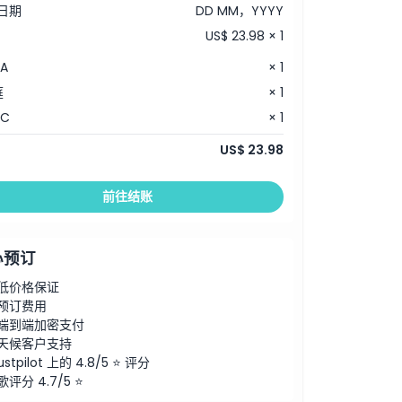
日期
DD MM，YYYY
US$ 23.98 × 1
A
× 1
庭
× 1
 C
× 1
US$ 23.98
前往结账
心预订
低价格保证
预订费用
端到端加密支付
天候客户支持
ustpilot 上的 4.8/5 ⭐ 评分
歌评分 4.7/5 ⭐