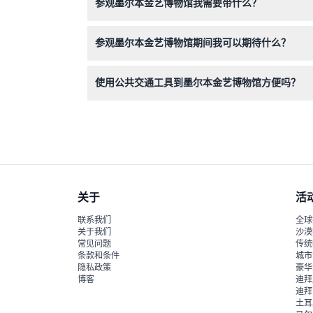
参观墨尔本金艺博物馆我需要带什么？
请携带您的相机或智能手机，捕捉所有令人惊叹的
参观墨尔本金艺博物馆期间我可以期待什么？
您将探索九个主题区内超过80件手绘沉浸式3D
使用公共交通工具到墨尔本金艺博物馆方便吗？
娱乐。
是的，墨尔本金艺博物馆位于码头区，交通便利，
关于
活
联系我们
全球
关于我们
沙漠
常见问题
传统
条款和条件
城市
隐私政策
豪华
博客
迪拜
迪拜
土耳