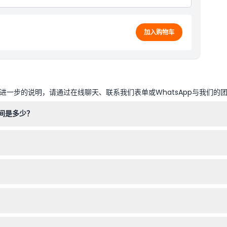
加入购物车
一步的说明，请通过在线聊天、联系我们表单或WhatsApp与我们的
间是多少？
点至下午4点，周末及学校假期开放时间为上午10点至下午6点。最后入场
的婴儿免费入场，5-15岁的儿童享受优惠票价，16岁及以上的成人按正
的门票。只需在预订过程中选择您想要的日期和票种，即可确保您的参观
确保您的计划已确定再进行预订。门票必须在结账时选择的日期和时间使