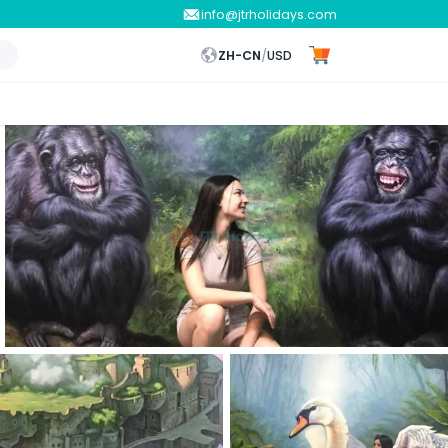
info@jtrholidays.com
ZH-CN
/
USD