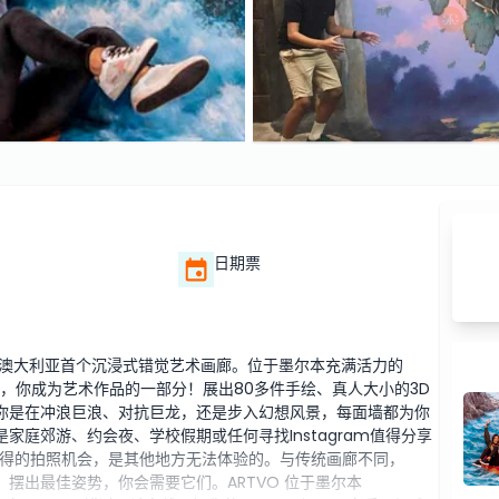
日期票
本，澳大利亚首个沉浸式错觉艺术画廊。位于墨尔本充满活力的
。在这里，你成为艺术作品的一部分！展出80多件手绘、真人大小的3D
论你是在冲浪巨浪、对抗巨龙，还是步入幻想风景，每面墙都为你
是家庭郊游、约会夜、学校假期或任何寻找Instagram值得分享
得的拍照机会，是其他地方无法体验的。与传统画廊不同，
，摆出最佳姿势，你会需要它们。ARTVO 位于墨尔本