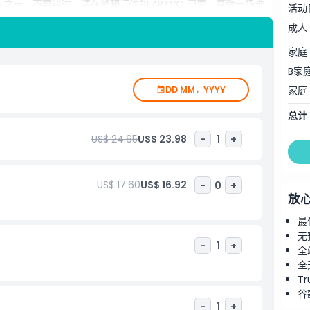
景点之一。不要错过，请在线预订你的 ARTVO 门票，享受一场难
活动
成人
家庭 
B家
DD MM，YYYY
家庭
总计
US$ 24.65
US$ 23.98
-
1
+
US$ 17.60
US$ 16.92
-
0
+
放
最
无
-
1
+
全
全
Tr
谷
-
1
+