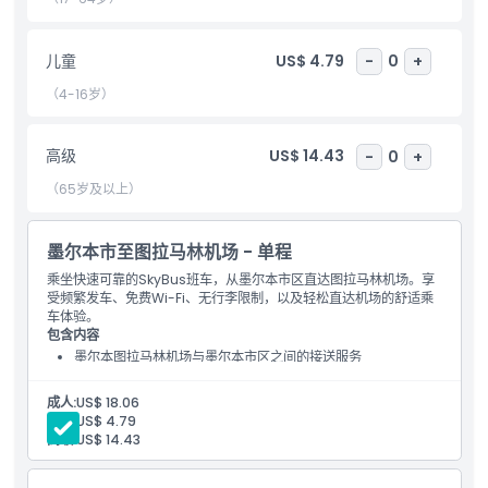
包含项
儿童
US$ 4.79
-
0
+
儿童成人政策
（4-16岁）
营业时间
高级
US$ 14.43
-
0
+
（65岁及以上）
需要了解的事项
墨尔本市至图拉马林机场 - 单程
起点 终点
乘坐快速可靠的SkyBus班车，从墨尔本市区直达图拉马林机场。享
受频繁发车、免费Wi-Fi、无行李限制，以及轻松直达机场的舒适乘
车体验。
取消政策
包含内容
墨尔本图拉马林机场与墨尔本市区之间的接送服务
车载免费WiFi
成人:
US$ 18.06
儿童:
US$ 4.79
高级:
US$ 14.43