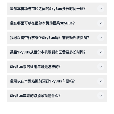
墨尔本机场与市区之间的SkyBus多长时间一班？
SkyBus在高峰时段（上午7:00至晚上7:00）每10分钟一
我在哪里可以在墨尔本机场搭乘SkyBus？
班，其他时间每15分钟一班，每天运营时间为上午4:00至
凌晨1:00（可能会有所变动——请在预订时确认）。
您可以在墨尔本图拉马林机场的1号、3号和4号航站楼搭乘
我可以携带行李乘坐SkyBus吗？需要额外收费吗？
SkyBus。只需跟随指示牌找到SkyBus接载点即可。
可以，携带行李上车是免费的，无需额外收费，让您轻松携
乘坐SkyBus从墨尔本机场到市区需要多长时间？
带行李往返机场。
通常行程约为30分钟，但高峰交通时段可能需要45分钟
SkyBus票的适用年龄是怎样的？
（可能会有所变动——请在预订时确认）。
成人年龄定义为17至64岁，儿童票适用于4至16岁，老年人
我可以在本网站提前预订SkyBus车票吗？
指65岁及以上。
可以，您可以在这里在线轻松预订SkyBus车票，享受顺畅
SkyBus车票的取消政策是什么？
的无接触体验，无需提前预约。
SkyBus车票不予退款，也不可更改行程，请在预订前确认
您的出行计划。