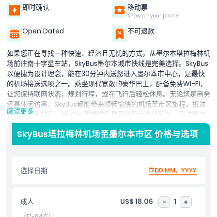
即时确认
移动票
show on your phone
Open Dated
不可退款
如果您正在寻找一种快速、经济且无忧的方式，从墨尔本塔拉梅林机
场前往南十字星车站，SkyBus墨尔本城市快线是完美选择。SkyBus
以便捷为设计理念，能在30分钟内送您进入墨尔本市中心，是最快
的机场接送选项之一。乘坐现代宽敞的豪华巴士，配备免费Wi-Fi，
让您保持联网状态，规划行程，或在飞行后轻松休息。无论您是商务
还是休闲访墨，SkyBus都能带来顺畅愉快的机场至市区旅程。抵达
阅读更多
南十字星车站后，SkyBus更提供免费豪华巴士连线服务，直达墨尔
本中央商务区八个主要地点。此无缝连接助您轻松抵达住宿地点，无
SkyBus塔拉梅林机场至墨尔本市区 价格与选项
需寻找额外交通工具。SkyBus全天候24小时运营，塔拉梅林机场每
10分钟一班。频繁发车、可靠服务、竞争价格，使SkyBus成为前往
墨尔本市区最便捷经济的选择之一。选择SkyBus墨尔本城市快线，
开启轻松的墨尔本之旅。
选择日期
DD MM，YYYY
亮点
成人
US$ 18.06
-
1
+
（17-64岁）