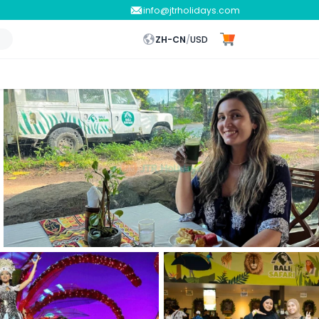
info@jtrholidays.com
ZH-CN
/
USD