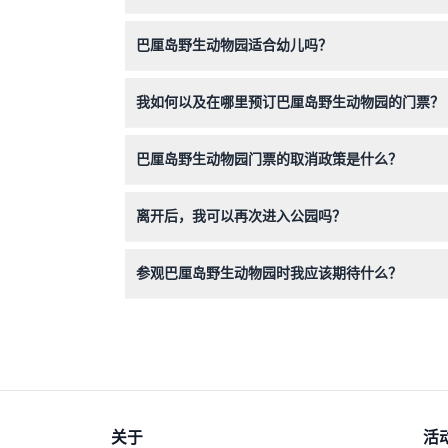
公园内不允许携带外来食物和饮料，因此建议在公
巴厘岛野生动物园适合幼儿吗？
是的，公园适合家庭游玩，0至2岁的儿童免票，
我如何以及在哪里预订巴厘岛野生动物园的门票？
您可以直接在本网站上轻松预订门票，确保入园并
巴厘岛野生动物园门票的取消政策是什么？
门票一旦购买不可退款，且不能取消，请在预订前
离开后，我可以再次进入公园吗？
一旦离开公园，将不允许重新入园，请合理安排您
参观巴厘岛野生动物园时我应该期待什么？
您将体验由导游带领的野生动物探险之旅，见到超
与乐趣。
关于
活