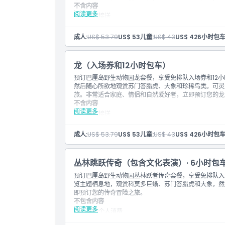
不含内容
1辆车，最多乘坐5人。
阅读更多
酒店接送
注意事项
其他个人费用
离开场地后不允许重新入场
额外用车小时收费 50,000 印尼盾/小时，需支付给
场地内禁止携带外来食物和饮料
成人:
US$ 53.79
US$ 53
儿童:
US$ 43
US$ 42
6小时包车
停车费。
此活动适合婴儿车和轮椅通行，外区服务 所有附加
包含内容
外区服务费用：Karangasem, Buleleng, Negara, B
Bedugul, Ulun Danu, Slemadeg 每车IDR 10
入场券：野生动物园之旅1次
龙（入场券和12小时包车）
350,000
入场券：动物、虎类和象类教育演示
预订巴厘岛野生动物园龙套餐，享受免排队入场券和12
额外小时费用：每辆车IDR 50,000；夜间服务（接送时间为
在乌玛餐厅享用午餐
然后随心所欲地观赏苏门答腊虎、大象和珍稀鸟类。可灵
车辆类型：类似Avanza（每车4人组）
此受欢迎的野生动物园套餐带您进入野生动物冒险，
旅。非常适合家庭、情侣和自然爱好者，立即预订您的龙
6小时包车服务，包括动物园参观时间
不含内容
接送覆盖区域：库塔、塞米亚克、长谷、努沙杜瓦、
阅读更多
请在结账页面告知您的首选接送时间
酒店接送
1辆车，最多5人。
其他个人开销
额外小时附加费 印尼盾50,000/小时，需付给司机
注意事项
成人:
US$ 53.79
US$ 53
儿童:
US$ 43
US$ 42
6小时包车
停车费
离开场馆后不允许再次入场
包含内容
所有产品类型、包含内容、设施、表演和服务均视供
全、环境可持续性）协议而发生变动
Safari Journey游览入场券1次
丛林跳跃传奇（包含文化表演）· 6小时包
场馆内禁止携带外来食物和饮料
动物、老虎和大象教育讲解入场券
预订巴厘岛野生动物园丛林跃者传奇套餐，享受免排队入
此活动适合婴儿车和轮椅通行。
Uma餐厅午餐
览主题栖息地，观赏科莫多巨蜥、苏门答腊虎和大象，然
这款热门Safari套餐带您踏上野生动物探险，遇见
即预订您的传奇冒险之旅。
12小时包车服务，包括动物园参观时间
不包含内容
接送服务覆盖区域：库塔、塞米亚克、长谷、努沙杜
阅读更多
请在结账页告知您的首选接送时间
其他个人消费
1辆车最多5人
超时费用 每小时印尼盾50,000，需支付给司机