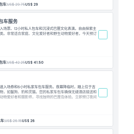
包车:
US$ 29.75
US$ 29
应情况及维护适当的CHSE（清洁、健康、安全、环境可持续
时包车服务
0多名巴厘岛舞者和音乐家）
入场票、12小时私人包车和沉浸式巴厘文化表演。自由探索主
邂逅多种动物，甚至是濒危物种
类。非常适合家庭、文化爱好者和野生动物爱好者，今天预订
乌鲁瓦图、金巴兰、萨努尔、乌布和塔纳洛特
包车:
US$ 42.25
US$ 41.50
者和音乐家的壮观文化表演）
）
种动物，甚至包括濒危物种
道入场券和6小时私家车包车服务。夜幕降临时，踏上位于吉
物，如鬣狗、豹和灵猫。您的私家车包车确保无缝酒店接送和
乌鲁瓦图、金巴兰、沙努尔、乌布和塔纳洛特。请在结账页告
动物爱好者和摄影师，寻找独特的巴厘岛体验。立即预订夜间
车:
US$ 26.15
US$ 26
园之旅