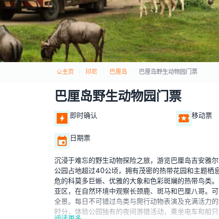
主页
印尼
巴厘岛
巴厘岛野生动物园门票
巴厘岛野生动物园门票
即时确认
移动票
日期票
沉浸于难忘的野生动物探险之旅，游览巴厘岛吉安雅尔
公园占地超过40公顷，拥有茂密的热带花园和主题栖
危的科莫多巨蜥、优雅的大象和色彩斑斓的热带鸟类。
亚区，在自然环境中观察长颈鹿、斑马和巴厘八哥。可
全景。每日不可错过鸟类与爬行动物表演及充满活力的
时分，体验公园独有的夜间游猎活动，乘坐电车和船只
阅读更多