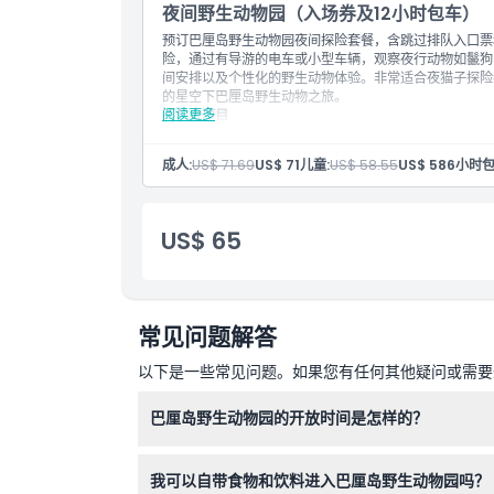
晚餐
夜间野生动物园（入场券及12小时包车）
特别设计的笼式有轨电车将带您近距离观察并亲手喂
预订巴厘岛野生动物园夜间探险套餐，含跳过排队入口票
火舞表演、晚餐，体验真正的自然野生动物接触
险，通过有导游的电车或小型车辆，观察夜行动物如鬣狗
请查看Tsavo Lion餐厅的晚餐菜单（提供穆斯林
间安排以及个性化的野生动物体验。非常适合夜猫子探险
非洲节奏表演
的星空下巴厘岛野生动物之旅。
6小时包车服务，包括动物园参观时间
阅读更多
不包含项目
接送覆盖区域：库塔、塞米亚克、昌古、努沙杜瓦、
告知您的首选接送时间
1辆车最多乘坐5人。
停车费
成人:
US$ 71.69
US$ 71
儿童:
US$ 58.55
US$ 58
6小时包
须知事项
包含项目
离开场地后不允许重新入场
入场券：夜间野生动物徒步、夜间野生动物旅程
场内禁止携带外来食物和饮料
晚餐
US$ 65
该活动适合婴儿车和轮椅通行。
特别设计的笼式电车将带您近距离观看并手喂动物！
火舞表演、晚餐，让您体验真正的自然野生动物邂逅
查看Tsavo狮子餐厅的晚餐菜单（提供穆斯林友好
非洲节奏秀
12小时汽车包租，包括动物园游览时间
常见问题解答
接送覆盖区域：库塔、塞米亚克、仓古、努沙杜瓦、
告知您的首选接送时间
以下是一些常见问题。如果您有任何其他疑问或需要进
1辆车，最多5人
注意事项
离开场地后不允许重新入场
巴厘岛野生动物园的开放时间是怎样的？
所有产品类型、包含项目、设施、表演和服务均视供
安全、环境可持续）标准
公园每日开放时间为上午9:00至下午5:30，夜
场地内禁止携带外来食物和饮料
我可以自带食物和饮料进入巴厘岛野生动物园吗？
此活动对婴儿车和轮椅友好。