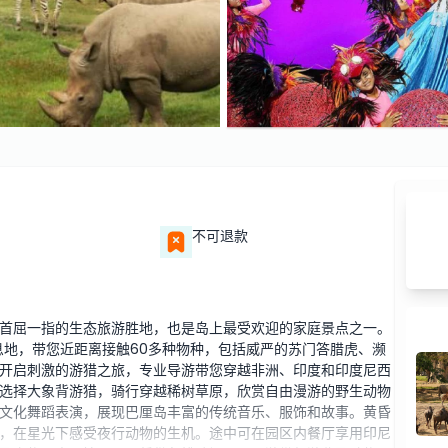
不可退款
首屈一指的生态旅游胜地，也是岛上最受欢迎的家庭景点之一。
息地，带您近距离接触60多种物种，包括威严的苏门答腊虎、濒
开启刺激的游猎之旅，专业导游带您穿越非洲、印度和印度尼西
选择大象背游猎，骑行穿越稀树草原，欣赏自由漫游的野生动物
文化舞蹈表演，展现巴厘岛丰富的传统音乐、服饰和故事。黄昏
，在星光下感受夜行动物的生机。途中可在园区内餐厅享用印尼