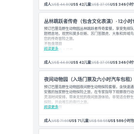
停车费。
注意事项
成人:
US$ 44.80
US$ 42
儿童:
US$ 37.05
US$ 34
6小时
包含内容
离开场馆后不允许再次入场
所有产品类型、包含内容、设施、表演和服务均视供
入场费：野生动物冒险 1次
性）协议而变更
入场费：动物、老虎与大象教育展示
丛林跳跃者传奇（包含文化表演）· 12小
场馆内不允许携带外食和饮料
入场费：巴厘阿贡（一个壮观的文化表演，汇聚15
预订巴厘岛野生动物园丛林跳跃者传奇套餐，享受免排队
本活动适合婴儿推车和轮椅通行。
此受欢迎的野生动物园套餐带您踏上一场探险之旅，
题栖息地，观赏科莫多巨蜥、苏门答腊虎、大象和异域鸟
6小时包车服务，包括动物园参观时间
您的传奇冒险之旅。
接送覆盖区域：库塔、塞米亚克、仓古、努萨杜瓦、
不包含项目
请在结账页面告知您偏好的接送时间
阅读更多
1辆车最多载5人。
其他个人花费
停车费。
注意事项
包含项目
离场后不允许重新入场
成人:
US$ 44.80
US$ 42
儿童:
US$ 37.05
US$ 34
6小时
场内禁止携带外食和饮料
入场券：野生动物之旅 1次
本活动支持婴儿车和轮椅出入。
入场券：动物、老虎和大象教育展示
入场券：巴厘阿贡表演（一场有超过150名巴厘舞
夜间动物园（入场门票及六小时汽车包租
此热门野生动物园套餐将带您进入冒险之旅，邂逅各
预订巴厘岛野生动物园夜间野生动物探险套餐，含快速通
12小时包车服务，包括动物园游览时间
安雅的独家野生动物探险之旅，在专家指导下观察夜行动
接送覆盖区域：库塔、塞米亚克、昌古、努沙杜瓦、
灵活时间安排，带来无忧的夜间旅游体验。非常适合野生
知您的首选接送时间
探险，开启难忘的夜行之旅。
1辆车，最多容纳5人。
阅读更多
不包含内容
注意事项
离开场地后不允许重新入场
停车费
场内禁止携带外食和饮料
成人:
US$ 71.69
US$ 71
儿童:
US$ 58.55
US$ 58
6小时包
包含内容
本活动支持婴儿车和轮椅通行。
入场许可：夜间野生动物园步行游览、夜间野生动物