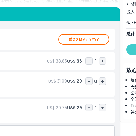
及宠物园中尽情玩耍。凭借免排队门票、导游带领游览及动物喂
活动
提供轻松、富教育意义且适合家庭的完美一日游。立即预订您的
成人
6小
总计
DD MM，YYYY
US$ 38.85
US$ 36
-
1
+
放
最
US$ 31.09
US$ 29
-
0
+
无
全
全
Tr
US$ 29.75
US$ 29
-
1
+
谷