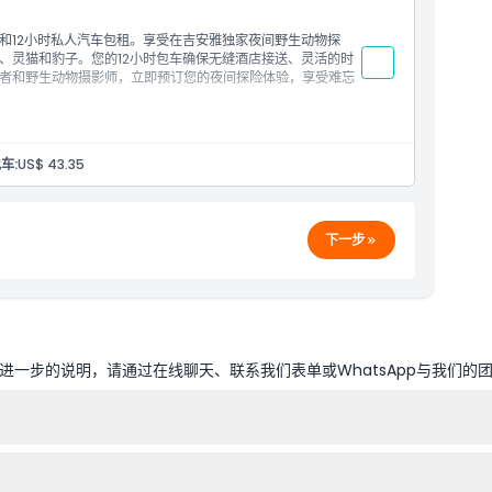
食动物！
和12小时私人汽车包租。享受在吉安雅独家夜间野生动物探
、灵猫和豹子。您的12小时包车确保无缝酒店接送、灵活的时
友好食品）
者和野生动物摄影师，立即预订您的夜间探险体验，享受难忘
乌鲁瓦图、金巴兰、沙努尔、乌布和塔纳洛特。请在结账页面
车:
US$ 43.35
下一步
食品）
乌鲁瓦图、金巴兰、沙努尔、乌布和塔纳洛特。请在结账页面
一步的说明，请通过在线聊天、联系我们表单或WhatsApp与我们的
应情况而定，且可能调整以维护适当的CHSE（清洁、健康、
间野生动物园则从晚上6:00至9:00开放。夜间野生动物园最后入场时间为晚