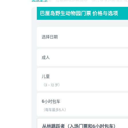
及国际美食，休憩阴凉的野餐区，或让孩子们在游乐场
食、摄影套餐等可选增值服务，巴厘岛野生动物园为您
巴厘岛野生动物园门票 价格与选项
探险之旅，在舒适安全中探索巴厘岛的野性魅力。
亮点
选择日期
包含项
成人
儿童成人政策
儿童
排除项
（3 - 12 岁）
营业时间
6小时包车
（每车最多5人）
需要了解的事项
丛林跳跃者（入场门票和6小时包车）