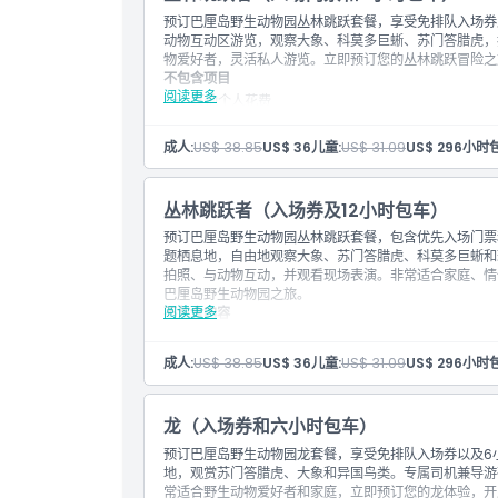
位置
预订巴厘岛野生动物园丛林跳跃套餐，享受免排队入场券
动物互动区游览，观察大象、科莫多巨蜥、苏门答腊虎，
物爱好者，灵活私人游览。立即预订您的丛林跳跃冒险之
如何到达那里
不包含项目
阅读更多
其他个人花费
停车费
如何兑换
包含项目
成人:
US$ 38.85
US$ 36
儿童:
US$ 31.09
US$ 29
6小时包
入场券：野生动物之旅 1次
入场券：动物、老虎及大象教育展示
条款与条件
此热门野生动物套餐带您冒险，邂逅各种动物，甚至
丛林跳跃者（入场券及12小时包车）
12小时包车服务，包括动物园游览时间
预订巴厘岛野生动物园丛林跳跃套餐，包含优先入场门票
覆盖接送区域：库塔、塞米亚克、昌古、努沙杜瓦、
题栖息地，自由地观察大象、苏门答腊虎、科莫多巨蜥和
告知您的首选接送时间
取消政策
拍照、与动物互动，并观看现场表演。非常适合家庭、情
1辆车限5人乘坐。
巴厘岛野生动物园之旅。
须知事项
阅读更多
不包含内容
离开场地后不允许重新入场
其他个人消费
所有产品类型、包含项目、设施、表演展示及服务均
停车费
全、环境可持续性）规范
成人:
US$ 38.85
US$ 36
儿童:
US$ 31.09
US$ 29
6小时包
包含内容
禁止携带外来食物及饮料进入场地
本活动支持婴儿车及轮椅通行，场外服务：所有附加
入场券：野生动物之旅 1次
场外服务区域：每车每区域IDR 250,000（卡朗阿
入场券：动物、虎和象的教育演示
龙（入场券和六小时包车）
提鲁维、贝都古、乌伦达努、斯勒马德）、IDR 350
此热门野生动物园套餐带您踏上探索野生动物的冒险
预订巴厘岛野生动物园龙套餐，享受免排队入场券以及6
额外时间：每小时IDR 50,000（车辆）；夜间服务（00:
12小时包车服务，包括动物园参观时间
地，观赏苏门答腊虎、大象和异国鸟类。专属司机兼导游
车辆类型：类似Avanza（每车组4人）。
覆盖接送区域：库塔、塞米亚克、恰古、努沙杜瓦、
常适合野生动物爱好者和家庭，立即预订您的龙体验，开
知您的首选接送时间