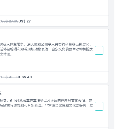
司机
:
US$ 27.35
US$ 27
费须以现金直接支付给司机
angli, Klungkung 每车/区域IDR 250,000；Jatiluwih,
0,000；Gilimanuk港、Menjangan、Pemuteran IDR
小时私人包车服务。深入体验公园令人兴奋的科莫多巨蜥展区，
00:00-06:00）IDR 250,000
活停留拍照和观看现场动物表演，自定义您的野生动物探险之
邂逅各种动物甚至濒危物种
之体验。
乌鲁瓦图、金巴兰、沙努尔、乌布和塔纳洛特
:
US$ 43.39
US$ 43
应情况而定，且可能因保持适当的CHSE（清洁、健康、安
车
场券、6小时私家车包车服务以及正宗的巴厘岛文化表演。游
后欣赏传统舞蹈和音乐表演。非常适合家庭和文化爱好者，立
多种动物，包含濒危物种
瓦、乌鲁瓦图、金巴兰、沙努尔、乌布和塔纳洛特