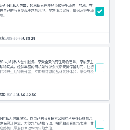
及6小时私人包车，轻松探索巴厘岛顶级野生动物目的地。在
按自己的节奏发现主题栖息地。非常适合家庭、情侣及野生动
旅。
车:
US$ 29.75
US$ 29
濒危物种
和12小时私人包车服务。享受全天的野生动物冒险，穿梭于主
乌鲁瓦图、金巴兰、萨努尔、乌布和塔纳洛特。请在结账页面
珍稀鸟类。经验丰富的司机兼导游会灵活安排停留时间，让您
侣和野生动物爱好者，立即预订您的丛林跳跃体验，享受终极
视供应情况及变动，以维持适当的CHSE（清洁、健康、安
车:
US$ 43
US$ 42.50
费需以现金直接支付给司机
森、布勒灵、内加拉、邦利、克隆孔）、每车IDR 100,000（贾
,000 吉利马努克港口、门贾巷、普穆特兰
之旅，遇见多种动物，甚至包括濒危物种
小时私人包车服务。以自己的节奏探索公园的科莫多巨蜥栖息
00-06:00接送）：IDR 250,000
确保灵活停靠，方便您与动物互动、拍照和观看现场表演。非
乌鲁瓦图、金巴兰、沙努尔、乌布和塔纳洛特。请在结账页告
启终极巴厘岛野生动物园冒险之旅。