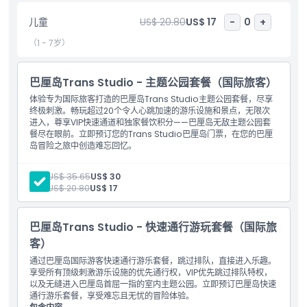
儿童
US$ 20.80
US$ 17
-
0
+
亮点
（1 - 7岁）
包含项
巴厘岛Trans Studio - 主题公园套餐（国际旅客）
体验专为国际旅客打造的巴厘岛Trans Studio主题公园套餐，尽享
儿童成人政策
终极刺激。畅玩超过20个令人心跳加速的游乐设施和景点，无限次
进入，尊享VIP快速通道和独家餐饮积分——巴厘岛无敌主题公园套
餐尽在眼前。立即预订您的Trans Studio巴厘岛门票，在您的巴厘
排除项
岛冒险之旅中创造难忘回忆。
包含项目
门票：主题公园
成人:
US$ 35.65
US$ 30
营业时间
儿童:
US$ 20.80
US$ 17
需要了解的事项
巴厘岛Trans Studio - 快速通行游玩套餐（国际旅
客）
通过巴厘岛国际游客快速通行游乐套餐，跳过排队，直接进入乐趣。
位置
享受所有顶级刺激游乐设施的优先通行权，VIP优先跳过排队特权，
以及无缝进入巴厘岛首屈一指的室内主题公园。立即预订巴厘岛快速
通行游乐套餐，享受难忘且无忧的冒险体验。
如何兑换