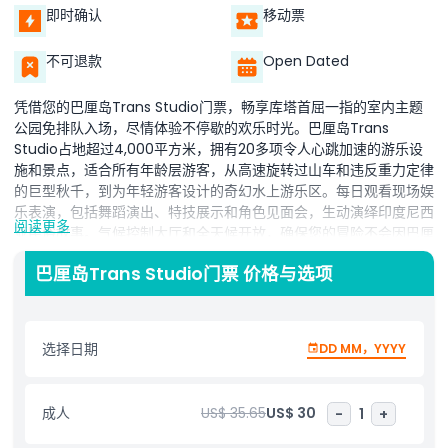
即时确认
移动票
不可退款
Open Dated
凭借您的巴厘岛Trans Studio门票，畅享库塔首屈一指的室内主题
公园免排队入场，尽情体验不停歇的欢乐时光。巴厘岛Trans
Studio占地超过4,000平方米，拥有20多项令人心跳加速的游乐设
施和景点，适合所有年龄层游客，从高速旋转过山车和违反重力定律
的巨型秋千，到为年轻游客设计的奇幻水上游乐区。每日观看现场娱
乐表演，包括舞蹈演出、特技展示和角色见面会，生动演绎印度尼西
阅读更多
亚民俗故事。气候控制大厅和全天候开放，确保您的冒险不会因巴厘
岛的热带阵雨或炎热阳光中断。在主题咖啡馆补充能量，品尝当地美
巴厘岛Trans Studio门票 价格与选项
食和国际佳肴，或在纪念品商店选购独家Trans Studio巴厘岛商
品。其位于库塔市中心的位置，方便您将游园体验与海滩时光、
Beachwalk购物中心购物或附近水明漾的日落美食相结合。非常适
合家庭、团体和寻求刺激的游客，您的门票还包括便捷的现场停车、
选择日期
DD MM，YYYY
婴儿推车租赁和全面无障碍轮椅通行。无论您是追逐肾上腺素，还是
寻找难忘的巴厘岛休闲日，预订巴厘岛Trans Studio门票，保证为
您带来一场融合刺激、文化与娱乐于一体的难忘体验。立即锁定您的
成人
US$ 35.65
US$ 30
-
1
+
门票，开启巴厘岛终极室内游乐体验。