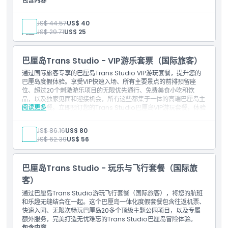
包含内容
景点入场券。
成人:
US$ 44.57
US$ 40
着装要求
儿童:
US$ 29.71
US$ 25
取消政策
巴厘岛Trans Studio - VIP游乐套票（国际旅客）
通过国际旅客专享的巴厘岛Trans Studio VIP游玩套餐，提升您的
巴厘岛度假体验。享受VIP快速入场、所有主要景点的前排预留座
位、超过20个刺激游乐项目的无限优先通行、免费美食小吃和饮
品，以及独家见面和迎接机会，所有这些都集于一体的高端巴厘岛主
阅读更多
题乐园套餐。立即预订您的Trans Studio巴厘岛VIP游玩套餐，体验
终极无忧奢华的室内主题乐园体验。
包含内容
成人:
US$ 86.16
US$ 80
入场券：VIP飞翔套餐
儿童:
US$ 62.39
US$ 56
巴厘岛Trans Studio - 玩乐与飞行套餐（国际旅
客）
通过巴厘岛Trans Studio游玩飞行套餐（国际旅客），将您的航班
和乐趣无缝结合在一起。这个巴厘岛一体化度假套餐包含往返机票、
快速入园、无限次畅玩巴厘岛20多个顶级主题公园项目，以及专属
额外服务，完美打造无忧难忘的Trans Studio巴厘岛冒险体验。
包含内容