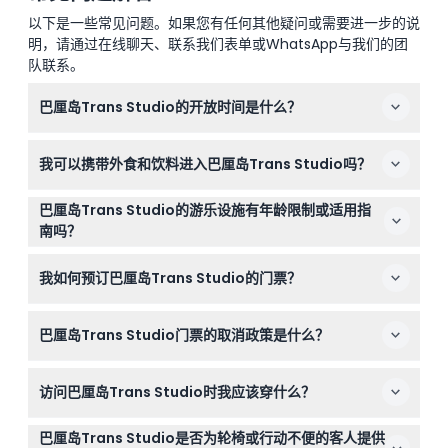
以下是一些常见问题。如果您有任何其他疑问或需要进一步的说
明，请通过在线聊天、联系我们表单或WhatsApp与我们的团
队联系。
巴厘岛Trans Studio的开放时间是什么？
巴厘岛Trans Studio周一至周五开放时间为上午11:00至下
我可以携带外食和饮料进入巴厘岛Trans Studio吗？
午6:00，周末开放时间为上午11:00至下午7:00（中印尼时
间），最后入场时间为关门前两小时（时间可能变动——请
不可以，巴厘岛Trans Studio内不允许携带外食和饮料，
在预订时确认）。
巴厘岛Trans Studio的游乐设施有年龄限制或适用指
请准备在商场或乐园内购买餐点和零食。
南吗？
巴厘岛Trans Studio适合所有年龄段，0-1岁儿童可免费入
我如何预订巴厘岛Trans Studio的门票？
场，但请注意部分游乐设施可能出于安全考虑，有身高或年
龄限制。
您可以直接在本网站轻松预订巴厘岛Trans Studio门票，
巴厘岛Trans Studio门票的取消政策是什么？
以确保优先入场并确认您所选日期的入园。
巴厘岛Trans Studio的所有门票均不可退款且不可取消，
访问巴厘岛Trans Studio时我应该穿什么？
请确保您的计划确定后再进行预订。
请穿着休闲舒适的服装，适合步行并享受室内主题公园的游
巴厘岛Trans Studio是否为轮椅或行动不便的客人提供