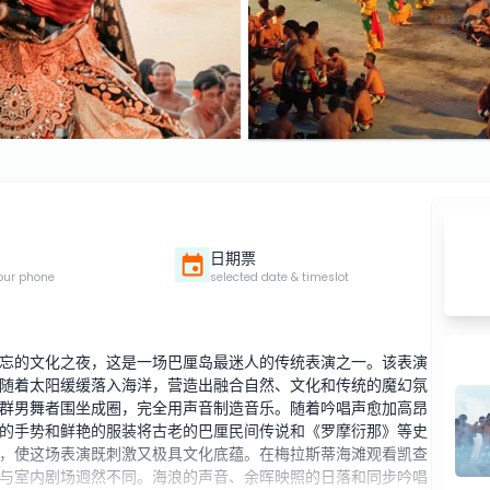
日期票
our phone
selected date & timeslot
忘的文化之夜，这是一场巴厘岛最迷人的传统表演之一。该表演
随着太阳缓缓落入海洋，营造出融合自然、文化和传统的魔幻氛
群男舞者围坐成圈，完全用声音制造音乐。随着吟唱声愈加高昂
的手势和鲜艳的服装将古老的巴厘民间传说和《罗摩衍那》等史
，使这场表演既刺激又极具文化底蕴。在梅拉斯蒂海滩观看凯查
与室内剧场迥然不同。海浪的声音、余晖映照的日落和同步吟唱