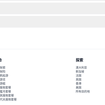
款且不允许取消。
,000印尼盾不等，这部分费用不包含在票价中。
 Budaya Praharsacitta，位于海滩上，能欣赏到壮观的海洋日落
动
探索
探索
澳大利亚
探险
新加坡
帆船游
法国
游览
英国
游艇
香港
度假套餐
美国
蜜月套餐
所有目的地
其度假套餐
代夫度假套餐