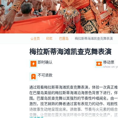
主页
印尼
巴厘岛
梅拉斯蒂海滩凯查克舞表演
梅拉斯蒂海滩凯查克舞表演
即时确认
移动票
show on y
不可退款
通过观看梅拉斯蒂海滩凯查克舞表演，体验一次真正难
在巴厘岛美丽的梅拉斯蒂海滩沿海景色背景下进行，伴
围。巴厘岛凯查克舞以其强烈的节奏性吟唱闻名，由一
激烈，技艺娴熟的舞者通过富有表现力的动作、戏剧性
诗故事生动地呈现出来。讲故事、节奏与火元素的结合
克舞，让您能在露天海滨环境中享受巴厘文化遗产，这