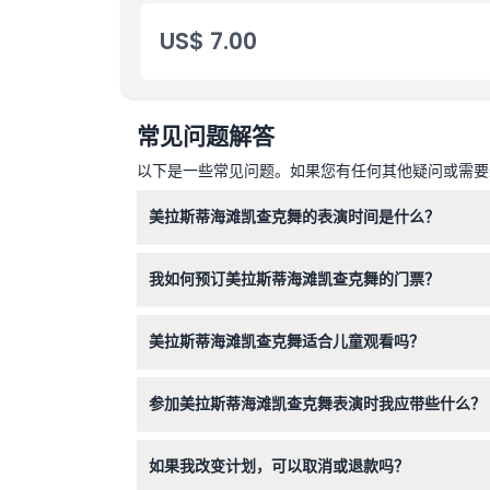
US$ 7.00
取消政策
常见问题解答
以下是一些常见问题。如果您有任何其他疑问或需要进
美拉斯蒂海滩凯查克舞的表演时间是什么？
凯查克舞每天从下午6:00表演到7:00。建议您
我如何预订美拉斯蒂海滩凯查克舞的门票？
您可以在本网站上轻松在线预订门票，至少提前一
美拉斯蒂海滩凯查克舞适合儿童观看吗？
0-9岁的儿童可免费入场，但10岁及以上的儿童
参加美拉斯蒂海滩凯查克舞表演时我应带些什么？
请穿着舒适的衣服并携带轻便外套，因为表演在海
如果我改变计划，可以取消或退款吗？