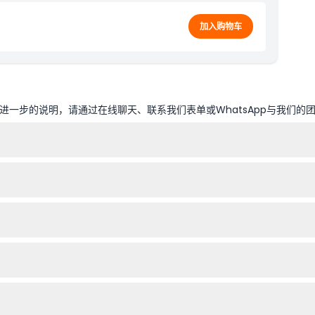
加入购物车
一步的说明，请通过在线聊天、联系我们表单或WhatsApp与我们的
在下午5:30之前到达，以便获得好座位并欣赏日落背景（时间可能会有变动
天选择您偏好的日期。
必须持有成人票。
滩附近的户外、日落时分举行。还建议带防蚊液和照相机，以捕捉壮丽的