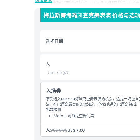
阅读更多
共同创造出难以忘怀的体验。此文化秀非常适合寻求巴
不要错过这一美丽展现巴厘灵魂的标志性景点。
梅拉斯蒂海滩凯查克舞表演 价格与选
亮点
选择日期
包含项
人
儿童成人政策
（10 - 99 岁）
排除项
入场券
享受进入Melasti海滩克查舞表演的机会，这是一场
营业时间
演。在巴厘岛最美丽的海滩之一体验地道的巴厘岛舞蹈。
包含项目
Melasti海滩克查舞门票
需要了解的事项
人:
US$ 8.95
US$ 7.00
位置