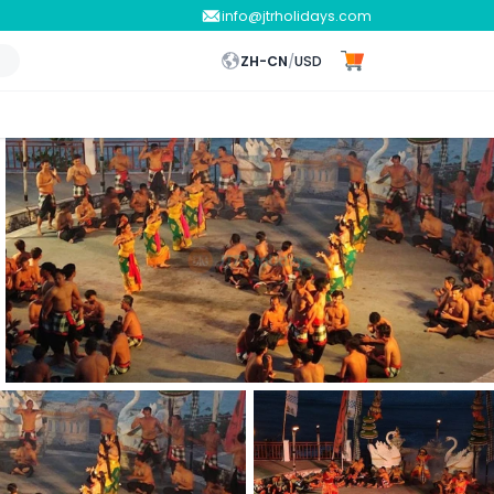
info@jtrholidays.com
ZH-CN
/
USD