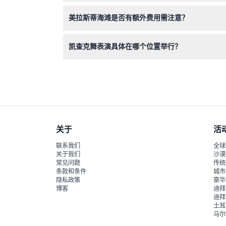
很遗憾，美拉斯蒂海滩凯查克舞表演的门票不予退
美拉斯蒂海滩是否有额外费用需注意？
有，停车费从摩托车的3,000印尼盾到巴士的15
凯查克舞表演具体在哪个位置举行？
表演地点是位于巴厘岛翁加桑美拉斯蒂路的Panggung
关于
活
联系我们
全球
关于我们
沙漠
常见问题
传统
条款和条件
城市
隐私政策
豪华
博客
迪拜
迪拜
土耳
马尔