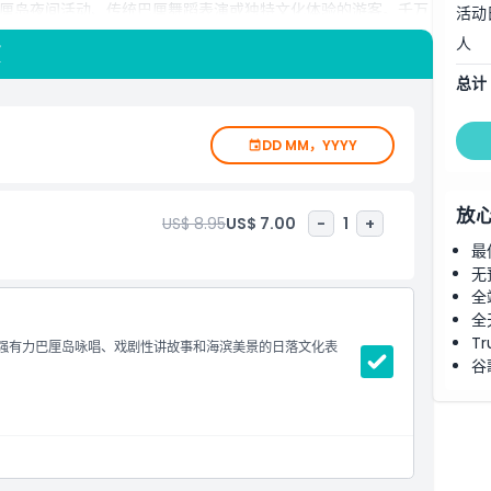
厘岛夜间活动、传统巴厘舞蹈表演或独特文化体验的游客。千万
活动
人
项
总计
DD MM，YYYY
放
US$ 8.95
US$ 7.00
-
1
+
最
无
全
全
Tr
包含强有力巴厘岛咏唱、戏剧性讲故事和海滨美景的日落文化表
谷