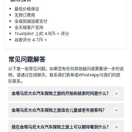
最低价格保证
无预订费用
全端到端加密支付
全天候客户支持
Trustpilot 上的 4.8/5 ⭐ 评分
谷歌评分 4.7/5 ⭐
常见问题解答
以下是一些常见问题。如果您有任何其他疑问或需要进一步的说
明，请通过在线聊天、联系我们表单或WhatsApp与我们的团
队联系。
金塔马尼大众汽车探险之旅的开始和结束时间是什么？
该行程从上午7:00至8:00之间开始接送，下午3:30至4:30
金塔马尼大众汽车探险之旅适合儿童或老年旅客吗？
之间送回酒店，全程大约持续8.5小时（时间可能变动——
请在预订时确认）。
4岁以下儿童禁止参加，且本行程不适合75岁以上旅客、孕
我在金塔马尼大众汽车探险之旅上可以期待看到什么？
妇、轮椅使用者或有心脏或背部问题的客人。