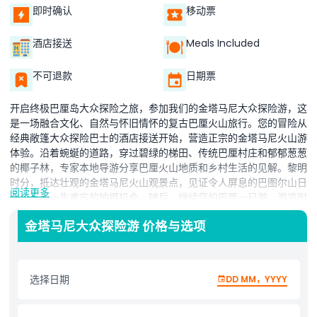
即时确认
移动票
酒店接送
Meals Included
不可退款
日期票
开启终极巴厘岛大众探险之旅，参加我们的金塔马尼大众探险游，这
是一场融合文化、自然与怀旧情怀的复古巴厘火山旅行。您的冒险从
经典敞篷大众探险巴士的酒店接送开始，营造正宗的金塔马尼火山游
体验。沿着蜿蜒的道路，穿过碧绿的梯田、传统巴厘村庄和郁郁葱葱
的椰子林，专家本地导游分享巴厘火山地质和乡村生活的见解。黎明
时分，抵达壮观的金塔马尼火山观景点，见证令人屏息的巴图尔山日
阅读更多
出，这是一生难忘的拍摄机会。随后，继续您的巴厘一日游，游览附
近的咖啡种植园，了解传统巴厘咖啡制作过程，品尝新鲜冲泡的麝香
金塔马尼大众探险游 价格与选项
猫咖啡，漫步于芬芳的丁香和香草园中。小团体规模，舒适的往返酒
店接送，悠闲的节奏，这次巴厘大众探险游非常适合家庭、情侣和独
行旅客，寻求独一无二的金塔马尼一日游。无论您热爱摄影、文化体
验还是越野刺激，我们的大众探险游都将带来一次沉浸式、环保的巴
选择日期
DD MM，YYYY
厘岛中部高地之旅。立即预订金塔马尼大众探险游，以永恒的风采重
新发现岛上火山之心！