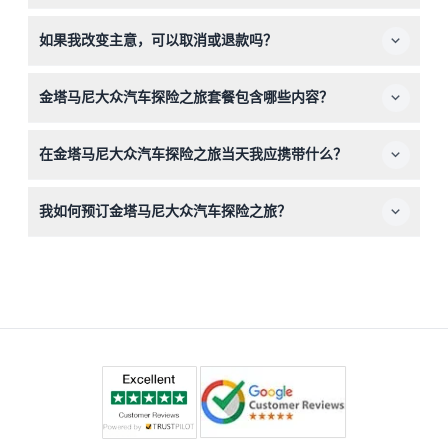
您将参观一座传统的巴厘岛住宅、巴图安寺，探索巴厘村
如果我改变主意，可以取消或退款吗？
庄、植物园、翡翠稻田，欣赏巴图尔山及周边乡村的全景。
本行程门票不可退款且无法取消，请确保预订您计划参加的
金塔马尼大众汽车探险之旅套餐包含哪些内容？
日期和时间。
行程包含门票费用、保险、水、共享往返接送服务及经验丰
在金塔马尼大众汽车探险之旅当天我应携带什么？
富的司机导游。
建议穿着舒适的衣服和鞋子，携带防晒用品如帽子和防晒
我如何预订金塔马尼大众汽车探险之旅？
霜，以及您当天可能需要的个人物品。
您可以在本网站轻松预订，还可查询空位及选择您偏好的日
期和时间。