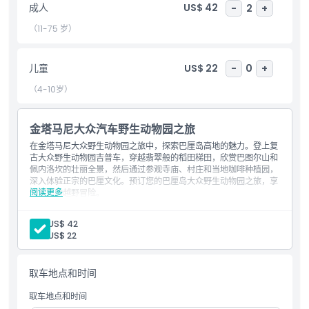
成人
US$ 42
-
2
+
（11-75 岁）
亮点
儿童
US$ 22
-
0
+
包含项
（4-10岁）
儿童成人政策
金塔马尼大众汽车野生动物园之旅
在金塔马尼大众野生动物园之旅中，探索巴厘岛高地的魅力。登上复
接车时间 送车时间
古大众野生动物园吉普车，穿越翡翠般的稻田梯田，欣赏巴图尔山和
佩内洛坎的壮丽全景，然后通过参观寺庙、村庄和当地咖啡种植园，
深入体验正宗的巴厘文化。预订您的巴厘岛大众野生动物园之旅，享
不适合
阅读更多
受难忘的越野冒险。
亮点
上午7:00 – 8:00
从指定巴厘岛酒店接送
成人:
US$ 42
位置
上午8:00
开始旅游，乘坐经典大众吉普车前往乌布
儿童:
US$ 22
上午
探索传统巴厘岛住宅并停留巴图安寺
取消政策
上午中段
在金塔马尼佩内洛坎俯瞰巴图尔山，欣赏全景
取车地点和时间
中午12:00
在当地餐厅午餐（自费）
取车地点和时间
下午1:30
参观附近咖啡村，体验咖啡品鉴