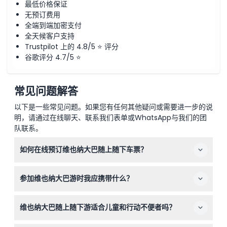
最低价格保证
无预订费用
全端到端加密支付
全天候客户支持
Trustpilot 上的 4.8/5 ⭐ 评分
谷歌评分 4.7/5 ⭐
常见问题解答
以下是一些常见问题。如果您有任何其他疑问或需要进一步的说
明，请通过在线聊天、联系我们表单或WhatsApp与我们的团
队联系。
如何在线预订维也纳大巴随上随下车票？
您可以直接在本网站轻松预订维也纳大巴随上随下车票，只
参加维也纳大巴游时我应携带什么？
需在在线结账过程中选择您偏好的票种和日期即可。
请穿着舒适的步行鞋，穿戴适合天气的服装，并携带相机捕
维也纳大巴随上随下游适合儿童和行动不便者吗？
捉维也纳的地标。请注意，车上不提供行李或大包的存放空
间，建议将其寄存在您的住宿处。
适合，0-15岁的儿童必须由付费成人陪同，0-4岁的儿童免