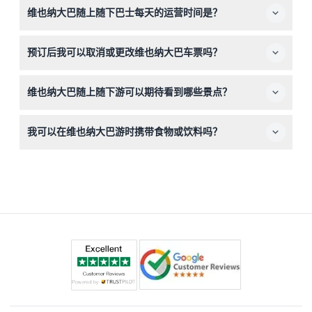
维也纳大巴随上随下巴士每天的运营时间是？
费乘坐。巴士和路线均支持婴儿车及轮椅通行，适合行动不
便的旅客使用。
红线每日运营时间为上午9:30至下午5:00，蓝线运营时间
预订后我可以取消或更改维也纳大巴车票吗？
为上午9:45至下午5:15，两条路线的巴士大约每20-30分钟
一班（时间可能会变，请在预订时确认）。
如果您在预订的游览开始前至少48小时取消，可以获得退
维也纳大巴随上随下游可以期待看到哪些景点？
款，但可能需支付转账手续费。请确保在截止时间前通过在
线预订系统取消。
您将游览维也纳的主要景点，包括美泉宫、霍夫堡宫、圣斯
我可以在维也纳大巴游时携带食物或饮料吗？
蒂芬大教堂、贝尔维第宫和环城大道。提供13种语言的多语
种语音导览，帮助您以自己的节奏了解各个地标。
不可以，车内禁止吸烟和饮酒。您应在乘车前或乘车后进食
和饮水。