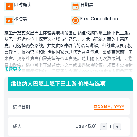
即时确认
日期票
移动票
Free Cancellation
乘坐开放式双层巴士体验奥地利帝国首都维也纳的随上随下巴士游。
从巴士舒适座位上探索这座城市在音乐、艺术与建筑方面的丰富历
史。可选择两条路线，并提供13种语言的语音讲解。红线重点展示投
票教堂、博物馆区和维也纳国家歌剧院等著名景点。蓝线带您前往美
泉宫、贝尔维第宫和霍夫堡等帝国宫殿。随上随下无次数限制，让您
自由探索。途中可下车游览音乐之屋或世界级博物馆，如艺术史博物
阅读更多
馆和阿尔贝蒂娜博物馆。门票还包含通过Vox POPGuide应用免费下
载的步行游览，该应用提供关于维也纳历史社区及其迷人过去的详细
维也纳大巴随上随下巴士游 价格与选项
解说，帮助您深入了解这座城市文化。这种游览方式灵活便捷，适合
首次来到维也纳或希望轻松体验音乐之城的游客。
选择日期
DD MM，YYYY
亮点
成人
US$ 45.01
-
1
+
包含项