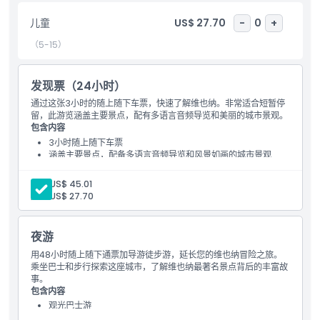
儿童成人政策
儿童
US$ 27.70
-
0
+
（5-15）
排除项
发现票（24小时）
营业时间
通过这张3小时的随上随下车票，快速了解维也纳。非常适合短暂停
留，此游览涵盖主要景点，配有多语言音频导览和美丽的城市景观。
包含内容
需要了解的事项
3小时随上随下车票
涵盖主要景点，配备多语言音频导览和风景如画的城市景观
位置
成人:
US$ 45.01
儿童:
US$ 27.70
如何兑换
夜游
用48小时随上随下通票加导游徒步游，延长您的维也纳冒险之旅。
取消政策
乘坐巴士和步行探索这座城市，了解维也纳最著名景点背后的丰富故
事。
包含内容
观光巴士游
语音导览