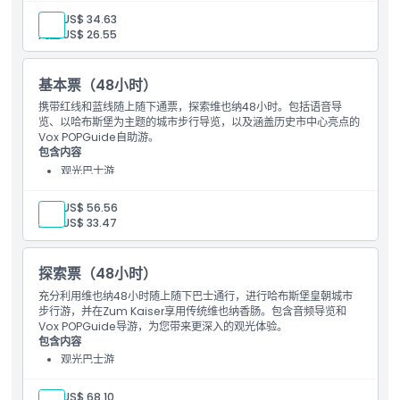
成人:
US$ 34.63
儿童:
US$ 26.55
基本票（48小时）
携带红线和蓝线随上随下通票，探索维也纳48小时。包括语音导
览、以哈布斯堡为主题的城市步行导览，以及涵盖历史市中心亮点的
Vox POPGuide自助游。
包含内容
观光巴士游
语音导览
成人:
US$ 56.56
儿童:
US$ 33.47
探索票（48小时）
充分利用维也纳48小时随上随下巴士通行，进行哈布斯堡皇朝城市
步行游，并在Zum Kaiser享用传统维也纳香肠。包含音频导览和
Vox POPGuide导游，为您带来更深入的观光体验。
包含内容
观光巴士游
语音导览
成人:
US$ 68.10