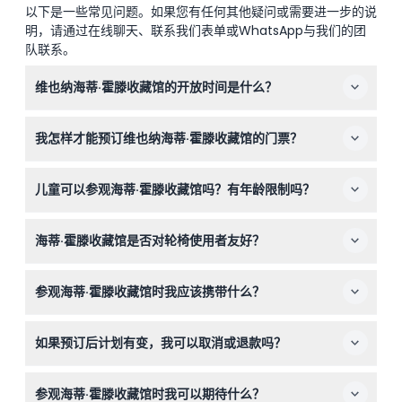
以下是一些常见问题。如果您有任何其他疑问或需要进一步的说
明，请通过在线聊天、联系我们表单或WhatsApp与我们的团
队联系。
维也纳海蒂·霍滕收藏馆的开放时间是什么？
海蒂·霍滕收藏馆在周一、周三、周五、周六和周日的开放
我怎样才能预订维也纳海蒂·霍滕收藏馆的门票？
时间为上午11点至晚上7点，周四为上午11点至晚上9点。星
期二、12月24日和12月31日闭馆（可能会有变动—请在预订
您可以通过本网站轻松在线预订门票。在预订过程中只需选
时确认）。
儿童可以参观海蒂·霍滕收藏馆吗？有年龄限制吗？
择所需日期并检查可用性。
欢迎儿童和婴儿参观海蒂·霍滕收藏馆，无年龄限制。0至19
海蒂·霍滕收藏馆是否对轮椅使用者友好？
岁访客免费入场。
是的，博物馆对轮椅完全无障碍，方便行动不便的访客参观
参观海蒂·霍滕收藏馆时我应该携带什么？
艺术收藏。
请携带电子票入场，如需使用Smartify应用的免费语音导
如果预订后计划有变，我可以取消或退款吗？
览，请带上智能手机。请避免携带大包、雨伞及在馆内使用
闪光灯拍照。
海蒂·霍滕收藏馆门票不予退款且不可取消，预订时请确保
参观海蒂·霍滕收藏馆时我可以期待什么？
您的访问日期。