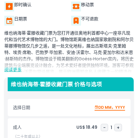
即时确认
移动票
日期票
不可退款
维也纳海蒂·霍滕收藏门票为您打开通往奥地利首都中心一座非凡现
代和当代艺术博物馆的大门。博物馆距离维也纳国家歌剧院和阿尔贝
蒂娜博物馆仅几步之遥，是一处文化地标，展出古斯塔夫·克里姆
特、埃贡·席勒、巴勃罗·毕加索、安迪·沃霍尔、马克·夏加尔和达米恩
·赫斯特的杰作。博物馆设于精美翻新的Goëss‑Horten宫内，将历史
建筑与尖端展览设计融合，为艺术爱好者提供独特环境。游客可参观
阅读更多
克里姆特-沃霍尔常设展览，展示欧洲最知名私人收藏之一的精选作
品。轮换特别展览涵盖古典现代主义、新表现主义和波普艺术，确保
维也纳海蒂·霍滕收藏门票 价格与选项
每次参观都有新发现。采光充足的展厅和精心策划的展品使海蒂·霍
滕收藏成为关注维也纳艺术博物馆和奥地利文化遗产人士的必游之
地。凭借免排队门票、免费语音导览和便捷的在线预订，您的访问从
始至终顺畅无忧。无论您是资深艺术爱好者还是初次探访维也纳博物
选择日期
DD MM，YYYY
馆，都将通过海蒂·霍滕收藏体验百余年的艺术创新之旅。立即预订
您的维也纳博物馆门票，沉浸于创造力、历史和世界知名艺术之中。
成人
US$ 18.49
-
1
+
（二十年或以上）
亮点