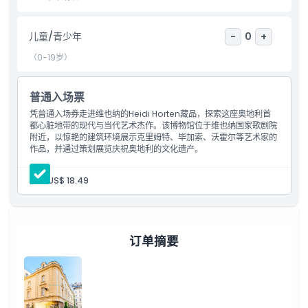
儿童/青少年
-
0
+
包含项
（0-19岁）
儿童成人政策
普通入场票
凭普通入场券走进维也纳的Heidi Horten藏品，探索这座奥地利首
排除项
都心脏地带的现代与当代艺术杰作。该博物馆位于维也纳国家歌剧院
附近，以惊艳的建筑环境展示克里姆特、毕加索、沃霍尔等艺术家的
作品，并通过策划展览庆祝奥地利的文化遗产。
营业时间
成人:
US$ 18.49
需要了解的事项
位置
订单摘要
如何到达那里