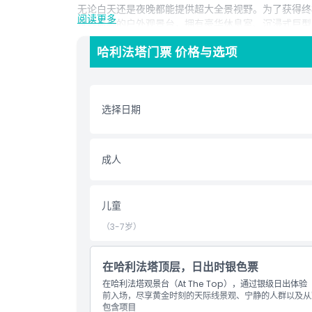
无论白天还是夜晚都能提供超大全景视野。为了获得终极体验，
阅读更多
世界最高的户外观景台，拥有豪华休息室、沉浸式巨型
哈利法塔门票 价格与选项
亮点
选择日期
包含项
儿童成人政策
成人
营业时间
儿童
（3-7岁）
位置
在哈利法塔顶层，日出时银色票
取消政策
在哈利法塔观景台（At The Top），通过银级日出体验（SIL
前入场，尽享黄金时刻的天际线景观、宁静的人群以及从
包含项目