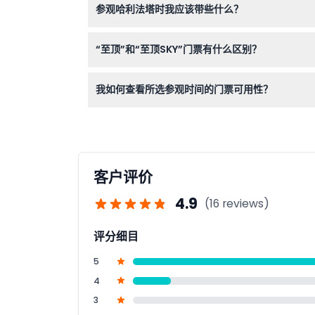
参观哈利法塔时我应该带些什么？
请携带有效身份证件、电子门票或预订确认函，以
“至顶”和“至顶SKY”门票有什么区别？
“至顶”门票可进入124层和125层观景台，而“至
我如何查看所选参观时间的门票可用性？
您可以在本网站在线预订哈利法塔门票时，查看您
客户评价
4.9
(16 reviews)
评分细目
5
4
3