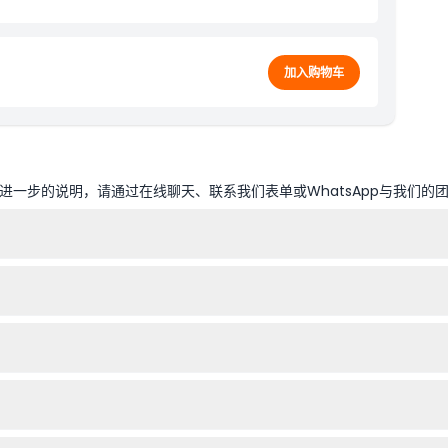
加入购物车
一步的说明，请通过在线聊天、联系我们表单或WhatsApp与我们的
至午夜12:00，而148层（至顶SKY）开放时间为上午9:00至晚上11:
选择理想的时间段，享受顺利的入场体验。
，并且需要家长或监护人的同意书。0至3岁的儿童免费入场。
峰票，均不予退款且不可取消，因此请确保您的计划确定后再进行预订。