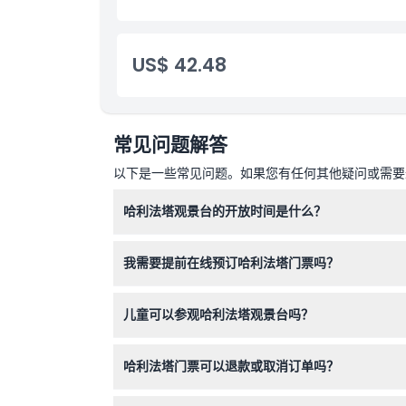
US$ 42.48
常见问题解答
以下是一些常见问题。如果您有任何其他疑问或需要进
哈利法塔观景台的开放时间是什么？
124层和125层的观景台每天开放时间为上午7:00
我需要提前在线预订哈利法塔门票吗？
（以预订时确认为准）。
是的，最好通过本网站在线预订门票，以确保您能
儿童可以参观哈利法塔观景台吗？
16岁以下的儿童必须有16岁或以上的成年人陪同
哈利法塔门票可以退款或取消订单吗？
所有有固定日期的一般入场门票，包括高峰和非高