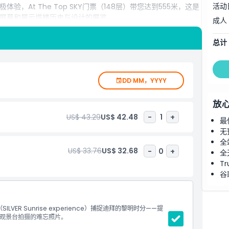
活动
At The Top SKY门票（148层）带您达到555米，这是
屏幕和展示塔楼历史与设计的展览。
成人
总计
DD MM，YYYY
放
US$ 43.29
US$ 42.48
-
1
+
最
无
全
US$ 33.76
US$ 32.68
-
0
+
全
Tr
谷
VER Sunrise experience）捕捉迪拜的黎明时分——提
观景台拍摄的难忘照片。