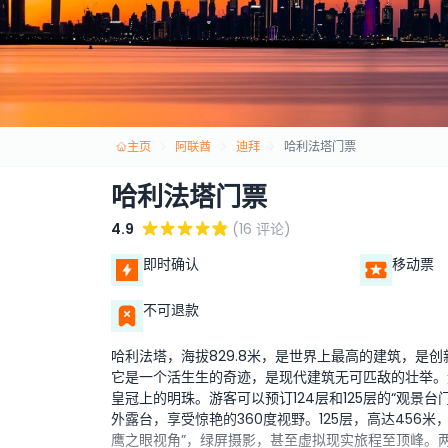
主页
阿联酋
迪拜
哈利法塔门票
哈利法塔门票
4.9
(16 评论)
即时确认
移动票
不可退款
哈利法塔，海拔829.8米，是世界上最高的建筑，是
它是一个活生生的奇迹，是现代建筑无可匹敌的壮举。
皇冠上的明珠。游客可以预订124层和125层的“观景
外露台，享受惊艳的360度视野。125层，高达456
鹰之眼视角”，绿屏摄影，甚至虚拟现实旅程至顶峰。