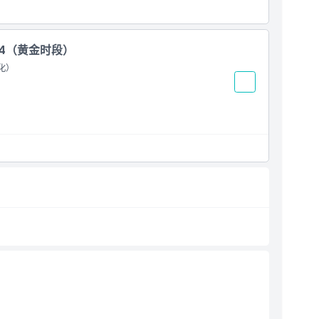
 124（黄金时段）
化）