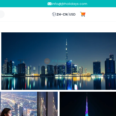
info@jtrholidays.com
ZH-CN
/
USD