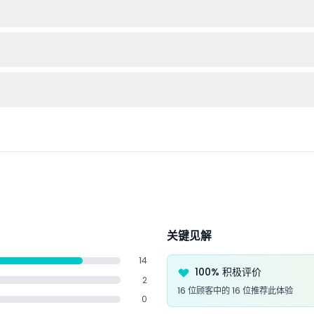
及相机或智能手机以捕捉壮丽的全景视野。建议穿着舒适的鞋子，因为您
顶SKY”门票则包括免排队进入148层、专属休息室使用权及免费茶点。
所选日期和时间的实时可用性。
关键见解
14
100% 积极评价
2
16 位顾客中的 16 位推荐此体验
0