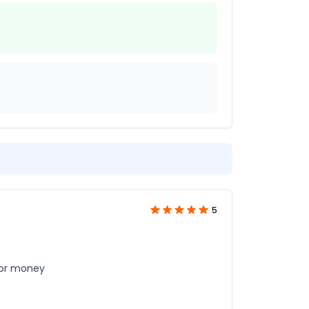
5
for money