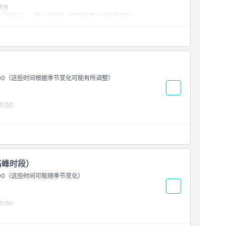
景台
焙食品（限量区），和一杯饮料（不包括果汁和能量饮料）。
8
11:00（这些时间根据季节变化可能有所调整）
:00
非高峰时段）
11:00（这些时间可能随季节变化）
:00