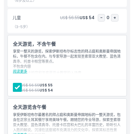
（6岁及以上）
亮点
儿童
US$ 56.55
US$ 54
-
0
+
包含项
（3-5岁）
儿童成人政策
全天游览，不含午餐
享受一整天的游览，探索伊斯坦布尔标志性的拜占庭和奥斯曼帝国地
标，午餐不包含在内。与专家导游一起发现圣索菲亚大教堂、蓝色清
接车时间 送车时间
真寺、托普卡帕宫等景点。
不包含内容
阅读更多
托普卡帕宫和圣索菲亚大教堂的入场费
需要了解的事项
小费和酬金
其他个人花费
成人:
US$ 56.55
US$ 55
午餐饮料
儿童:
US$ 56.55
US$ 54
如何兑换
不提供婴儿座椅
包含内容
英语导游
全天游览含午餐
取消政策
往返接送
享受伊斯坦布尔最著名的拜占庭和奥斯曼帝国地标的一整天游览，包
仅限法提赫区、卡巴塔什、苏丹艾哈迈德、塔克西姆、尼桑塔什
含在正宗土耳其餐厅享用美味午餐。跟随您的专业导游，探索圣索菲
的酒店接送
亚大教堂、蓝色清真寺、托普卡匹宫和大巴扎的丰富历史，聆听引人
入胜的解说。沉浸在这座城市充满活力的文化中，探索其标志性景