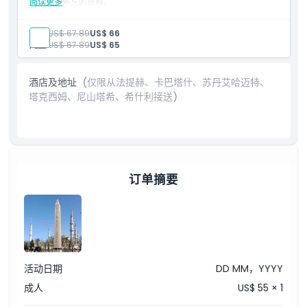
阅读更多
点，体验难忘的旅程。
不包含项目
托普卡匹宫和圣索菲亚大教堂门票
成人:
US$ 67.89
US$ 66
小费和服务费
儿童:
US$ 67.89
US$ 65
其他个人支出
饮料
不提供婴儿座椅
酒店及地址
(仅限从法提赫、卡巴塔什、苏丹艾哈迈特、
包含项目
塔克西姆、尼山塔希、希什利接送)
英语导游
午餐
往返接送
仅限法提赫区、卡巴塔什区、苏丹艾哈迈德区、塔克西姆区、尼
尚塔什区的酒店接送
订单摘要
活动日期
DD MM，YYYY
成人
US$ 55 × 1