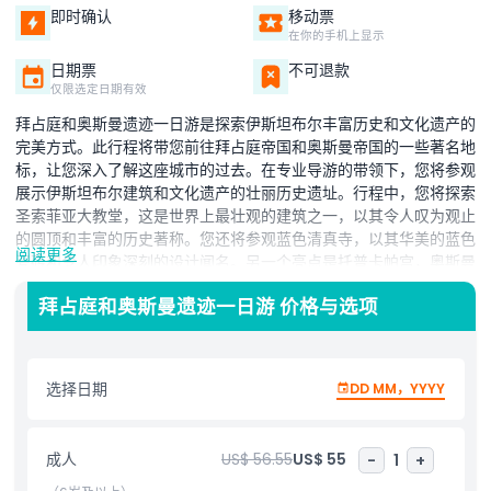
即时确认
移动票
在你的手机上显示
日期票
不可退款
仅限选定日期有效
拜占庭和奥斯曼遗迹一日游是探索伊斯坦布尔丰富历史和文化遗产的
完美方式。此行程将带您前往拜占庭帝国和奥斯曼帝国的一些著名地
标，让您深入了解这座城市的过去。在专业导游的带领下，您将参观
展示伊斯坦布尔建筑和文化遗产的壮丽历史遗址。行程中，您将探索
圣索菲亚大教堂，这是世界上最壮观的建筑之一，以其令人叹为观止
的圆顶和丰富的历史著称。您还将参观蓝色清真寺，以其华美的蓝色
阅读更多
瓷砖和令人印象深刻的设计闻名。另一个亮点是托普卡帕宫，奥斯曼
帝王的宏伟居所，您可以看到皇家珍宝、古代文物和美丽的庭院。该
拜占庭和奥斯曼遗迹一日游 价格与选项
行程还包括参观竞技场，这是拜占庭时代的重要场所，曾举办战车比
赛和盛大活动。您将有机会漫步大巴扎，这里是世界上最古老且最大
的市场之一，提供丰富多彩的购物体验，出售各种传统商品、珠宝和
纪念品。通过拜占庭和奥斯曼遗迹一日游，您可以在一天内体验伊斯
选择日期
DD MM，YYYY
坦布尔迷人的历史。无论您是历史爱好者，还是仅仅想参观这座城市
最著名的地标，这次旅行都能为您带来难忘的时空之旅。立即预订您
的旅行，发掘拜占庭和奥斯曼时代伊斯坦布尔的精彩遗产。
成人
US$ 56.55
US$ 55
-
1
+