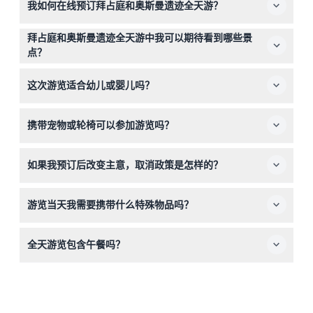
我如何在线预订拜占庭和奥斯曼遗迹全天游？
您可以通过本网站轻松预订拜占庭和奥斯曼遗迹全天游，只
拜占庭和奥斯曼遗迹全天游中我可以期待看到哪些景
需在在线预订过程中选择您喜欢的日期和时间。
点？
您将参观标志性地标，包括圣索菲亚大教堂、蓝色清真寺、
这次游览适合幼儿或婴儿吗？
赛马场和大巴扎，亲身体验伊斯坦布尔拜占庭和奥斯曼时期
丰富的历史和文化。
0-2岁的儿童如果不需要单独座位，可以免费参加游览，但
携带宠物或轮椅可以参加游览吗？
请注意本游览不适合使用婴儿推车。
本游览不允许携带宠物，也不适合轮椅或婴儿车通行。
如果我预订后改变主意，取消政策是怎样的？
拜占庭和奥斯曼遗迹全天游的门票不可退款且不可取消，请
游览当天我需要携带什么特殊物品吗？
您务必谨慎选择日期。
请携带舒适的步行鞋、适合天气的服装以及相机，以充分享
全天游览包含午餐吗？
受探索伊斯坦布尔历史遗址的乐趣。
您可以选择包含午餐的全天游选项，也可以根据预订时的喜
好选择不含午餐的选项。