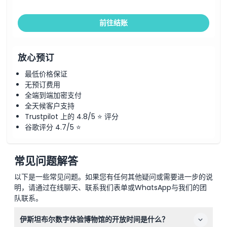
取消政策
前往结账
放心预订
最低价格保证
无预订费用
全端到端加密支付
全天候客户支持
Trustpilot 上的 4.8/5 ⭐ 评分
谷歌评分 4.7/5 ⭐
常见问题解答
以下是一些常见问题。如果您有任何其他疑问或需要进一步的说
明，请通过在线聊天、联系我们表单或WhatsApp与我们的团
队联系。
伊斯坦布尔数字体验博物馆的开放时间是什么？