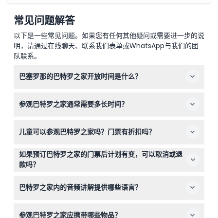
常见问题解答
以下是一些常见问题。如果您有任何其他疑问或需要进一步的说
明，请通过在线聊天、联系我们表单或WhatsApp与我们的团
队联系。
巴塞罗那的巴特罗之家开放时间是什么？
巴特罗之家每天开放，时间为上午9:00至晚上10:30，最晚
参观巴特罗之家通常需要多长时间？
入场时间为晚上9:30（时间可能有所变动，预订时请确
认）。
参观通常持续约1小时15分钟，足够您探索这座令人惊叹的
儿童可以参观巴特罗之家吗？门票有折扣吗？
建筑及沉浸式体验。
可以，0-12岁的儿童免费入场，但预订时必须将他们计入
如果预订巴特罗之家的门票后计划有变，可以取消或退
总人数。
款吗？
巴特罗之家的门票不可退款且不能取消，请在线预订时确认
巴特罗之家内的音频讲解提供哪些语言？
您的日期和时间。
音频讲解提供多种语言，包括英语、西班牙语、法语、中
参观巴特罗之家应携带哪些物品？
文、德语、意大利语及其他几种语言，以提升您的参观体