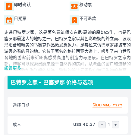
即时确认
移动票
日期票
不可退款
走进巴特罗之家，这是著名建筑师安东尼·高迪的魔幻杰作，也是巴
塞罗那最迷人的地标之一。巴特罗之家以其色彩斑斓的外立面、波浪
形阳台和精美的马赛克作品激发想象力，是每位来访巴塞罗那城市的
游客必看的目的地。它位于著名的格拉西亚大道上，吸引了来自世界
各地的游客前来近距离感受高迪的创造力与愿景。在巴特罗之家内
部，游客可以探索灵感来源于自然界的房间，从弯曲的窗户和流畅的
阅读更多
墙壁到细致如海洋般的装饰。独特的设计元素取自海洋生物的美丽，
赋予巴特罗之家独特且超凡脱俗的氛围。游客还可以欣赏建筑著名的
巴特罗之家 - 巴塞罗那 价格与选项
屋顶，上面点缀着异想天开的烟囱，增添了童话般的魅力。无论是建
筑爱好者、艺术爱好者，还是寻求巴塞罗那标志性体验的游客，巴特
罗之家都是城市中心不可忘怀的景观。
选择日期
DD MM，YYYY
亮点
成人
US$ 40.37
-
1
+
包含项