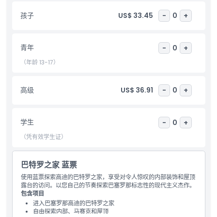
孩子
US$ 33.45
-
0
+
儿童成人政策
青年
-
0
+
营业时间
（年龄 13-17）
需要了解的事项
高级
US$ 36.91
-
0
+
位置
学生
-
0
+
取消政策
（凭有效学生证）
巴特罗之家 蓝票
使用蓝票探索高迪的巴特罗之家，享受对令人惊叹的内部装饰和屋顶
露台的访问。以您自己的节奏探索巴塞罗那标志性的现代主义杰作。
包含项目
进入巴塞罗那高迪的巴特罗之家
自由探索内部、马赛克和屋顶