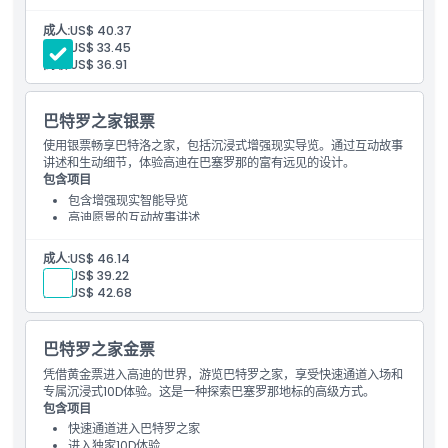
必备通行权参访这座现代主义地标
成人:
US$ 40.37
孩子:
US$ 33.45
高级:
US$ 36.91
巴特罗之家银票
使用银票畅享巴特洛之家，包括沉浸式增强现实导览。通过互动故事
讲述和生动细节，体验高迪在巴塞罗那的富有远见的设计。
包含项目
包含增强现实智能导览
高迪愿景的互动故事讲述
沉浸式体验巴特罗之家
成人:
US$ 46.14
孩子:
US$ 39.22
高级:
US$ 42.68
巴特罗之家金票
凭借黄金票进入高迪的世界，游览巴特罗之家，享受快速通道入场和
专属沉浸式10D体验。这是一种探索巴塞罗那地标的高级方式。
包含项目
快速通道进入巴特罗之家
进入独家10D体验