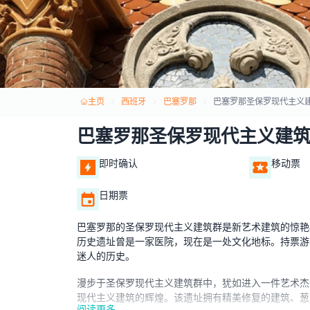
主页
西班牙
巴塞罗那
巴塞罗那圣保罗现代主义
巴塞罗那圣保罗现代主义建
即时确认
移动票
日期票
巴塞罗那的圣保罗现代主义建筑群是新艺术建筑的惊艳典范。由著
历史遗址曾是一家医院，现在是一处文化地标。持票游
迷人的历史。
漫步于圣保罗现代主义建筑群中，犹如进入一件艺术杰
现代主义建筑的辉煌。该遗址拥有精美修复的建筑、葱
阅读更多