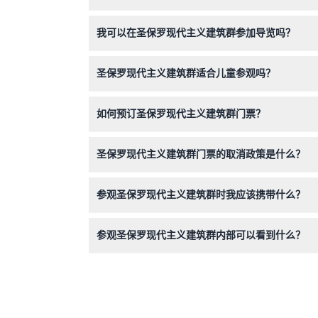
圣保罗现代主义建筑群从四月到十月每天上午9:30至
我可以在圣保罗现代主义建筑群参加导览吗？
可以，周末和节假日提供加泰罗尼亚语和西班牙语
圣保罗现代主义建筑群适合儿童参观吗？
12岁以下儿童可免费入场，是适合家庭探索美丽
如何预订圣保罗现代主义建筑群门票？
您可以通过本网站轻松在线预订门票，查看可用日
圣保罗现代主义建筑群门票的取消政策是什么？
门票一经购买不予退还且不可取消，请在预订前确
参观圣保罗现代主义建筑群时我应该携带什么？
请穿舒适的鞋子以便行走于广阔的场地和花园，可
参观圣保罗现代主义建筑群内部可以看到什么？
您将参观16座经过精美修复的展馆，展示加泰罗