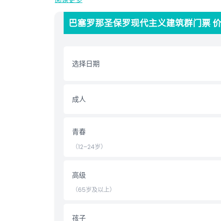
在内部，您可以参观展示建筑和医疗历史的展览。圣保
港，是热爱历史、艺术和独特建筑者必访之地。
巴塞罗那圣保罗现代主义建筑群门票 
该建筑宝石位于著名的圣家族教堂附近，交通便利，提
节，并拍摄这壮丽遗址的绝美照片。今天就预订您的圣
选择日期
亮点
成人
包含项
青春
儿童成人政策
（12–24岁）
营业时间
高级
（65岁及以上）
位置
孩子