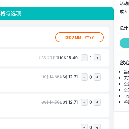
活动
罗现代主义建筑群为远离巴塞罗那喧嚣街道提供了宁静的避风
成人
价格与选项
供难忘的体验。凭借您的门票，可自由探索，欣赏令人惊叹的细
总计
保罗现代主义建筑门票，发现巴塞罗那最美丽的隐藏宝藏之一。
DD MM，YYYY
US$ 20.80
US$ 18.49
-
1
+
放
最
US$ 14.56
US$ 12.71
-
0
+
无
全
全
Tr
US$ 14.56
US$ 12.71
-
0
+
谷
-
0
+