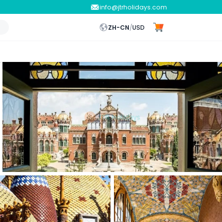
info@jtrholidays.com
ZH-CN
/
USD