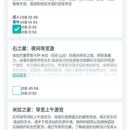
葡萄牙语、俄语和西班牙语的语音导览
成人:
US$ 33.45
青年:
US$ 14.42
学生:
US$ 21.92
高级:
US$ 21.92
石之屋：夜间导览游
体验巴塞罗那卡萨·米拉（石矿山庄）的夜间导览之旅，感受其魔
力。由著名建筑师安东尼·高迪设计的这座联合国教科文组织世界遗
产建筑，在日落后通过灯光、声音和沉浸式投影焕发新生。探索其标
志性空间，如庭院、阁楼和屋顶，同时了解其历史和独特设计。体验
阅读更多
以壮观的屋顶表演和巴塞罗那的全景景观结束，呈现艺术、建筑与夜
晚氛围的难忘融合。
包含项目
成人:
US$ 45.56
入场票
青年:
US$ 21.92
现场导游
夜间导览游
视听展示
米拉之家：导览上午游览
一杯卡瓦酒
在导游带领的上午游览中，探索拉佩德雷拉的建筑奇迹，揭示安东尼
·高迪的天才。漫步于其流动的石质外墙、独特的庭院以及拥有超现
实烟囱的标志性屋顶。通过专家的见解，了解高迪的创新设计及其从