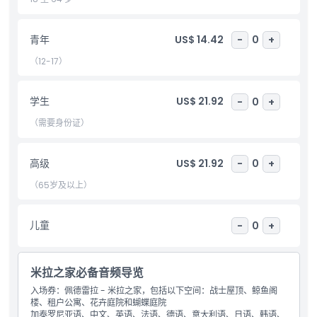
包含项
青年
US$ 14.42
-
0
+
（12-17）
儿童成人政策
学生
US$ 21.92
-
0
+
营业时间
（需要身份证）
需要了解的事项
高级
US$ 21.92
-
0
+
（65岁及以上）
位置
儿童
-
0
+
取消政策
米拉之家必备音频导览
入场券：佩德雷拉 - 米拉之家，包括以下空间：战士屋顶、鲸鱼阁
楼、租户公寓、花卉庭院和蝴蝶庭院
加泰罗尼亚语、中文、英语、法语、德语、意大利语、日语、韩语、