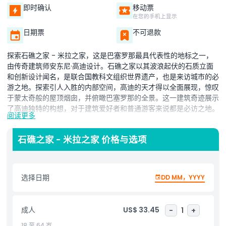
即时确认
移动票
在您的手机上显示
日期票
不可退款
探索石礁之家 - 米拉之家，这是巴塞罗那最具代表性的地标之一，
由传奇建筑师安东尼·高迪设计。石礁之家以其波浪起伏的石质立面
和创新设计闻名，是联合国教科文组织世界遗产，也是来访城市的必
游之地。探索引人入胜的内部空间，高迪的天才得以全面展现，惊叹
于蒙太奇般的屋顶烟囱，并俯瞰巴塞罗那的全景。这一建筑奇迹展示
了高迪独特的构想，对于建筑爱好者和普通游客来说都是必访之地。
阅读更多
石礁之家 - 米拉之家 价格与选项
石礁之家 - 米拉之家以其流畅外观和奇幻烟囱，代表了高迪创意的
巅峰。装饰华丽的内饰同样引人入胜，反映了加泰罗尼亚建筑师的精
湛工艺。使用免排队门票，避开排队等待，沉浸于这座现代主义杰作
选择日期
DD MM，YYYY
的美丽之中。体验石礁之家 - 米拉之家，进入高迪艺术创新的世
界。
成人
US$ 33.45
-
1
+
亮点
18 至 64 岁