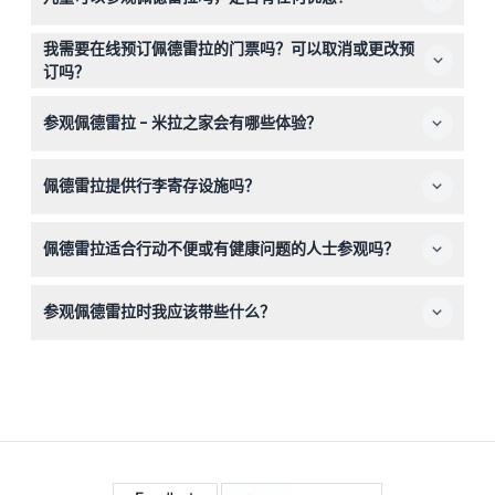
11:00。圣诞节和新年期间有特别开放时间（可能会有变动
0至11岁儿童免费进入佩德雷拉。凭有效学生证的学生可享
——请在预订时确认）。
我需要在线预订佩德雷拉的门票吗？可以取消或更改预
受优惠票价，18岁及以上访客需支付成人票价。
订吗？
所有佩德雷拉的门票必须通过本网站在线预订。请注意，门
参观佩德雷拉 - 米拉之家会有哪些体验？
票不可退款且无法取消或更改。
您将探索高迪标志性建筑，其独特的波浪形外立面，登上弯
佩德雷拉提供行李寄存设施吗？
曲的楼梯到达屋顶露台，欣赏壮丽的城市景观，并享受多语
言提供的音频导览以深化您的体验。
是的，现场设有存储区。抵达时您可以向工作人员咨询寄存
佩德雷拉适合行动不便或有健康问题的人士参观吗？
费用和使用方式。
虽然佩德雷拉内有一些楼梯和不平的地面，但许多区域可供
参观佩德雷拉时我应该带些什么？
无障碍使用。不过，出于安全考虑，屋顶露台在湿滑天气下
可能无法开放。
请穿着适合步行和爬楼梯的舒适鞋，携带预订确认函，并考
虑带相机以捕捉高迪令人惊叹的建筑和城市景观。