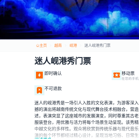
主页
越南
岘港
迷人岘港秀门票
迷人岘港秀门票
即时确认
移动票
在您的手机
不可退款
迷人的岘港秀是一场引人入胜的文化表演，为游客深入
撼的演出将越南传统文化与现代舞台技术相融合，营造
述，表演突显了这座城市的发展演变，同时尊重其古老
服装登台，用优雅与活力将每个场景生动呈现。该秀精
中越文化的多样性。观众将欣赏到传统乐器与现代音乐
演的每个环节都经过精心设计，呈现当地习俗、日常生