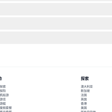
更改，请务必确认行程后再购买。
到场，以便选到好座位并顺利入场。
选场次的可用情况。
、色彩斑斓的服装、优雅的舞蹈、杂技表演，以及受占族文化和当地遗产
动
探索
探索
澳大利亚
探险
新加坡
帆船游
法国
游览
英国
游艇
香港
度假套餐
美国