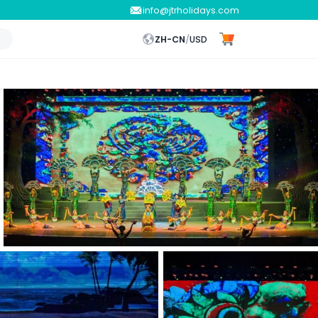
info@jtrholidays.com
ZH-CN
/
USD