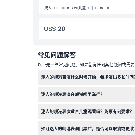
音乐表演
成人:
US$ 30
US$ 20
儿童:
US$ 15
US$ 9
US$ 20
常见问题解答
以下是一些常见问题。如果您有任何其他疑问或需要进
迷人的岘港表演什么时候开始，每场演出多长时间
迷人的岘港表演每天有两场，分别在下午5:00和
迷人的岘港表演在岘港哪里举行？
该表演在岘港海州区八月革命街2号的岘港劳动文
迷人的岘港表演适合儿童观看吗？购票有何要求？
身高80厘米以下的儿童免费入场，但没有座位；身
预订迷人的岘港表演门票后，是否可以取消或更改