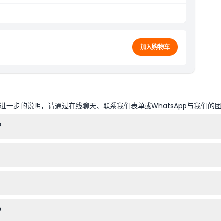
加入购物车
一步的说明，请通过在线聊天、联系我们表单或WhatsApp与我们的
？
7:30开始，每场大约持续70分钟。请在网上预订时确认具体时间和座位情
化宫举行。
高在80-120厘米之间的儿童需购买儿童票，超过120厘米需购买成人
？