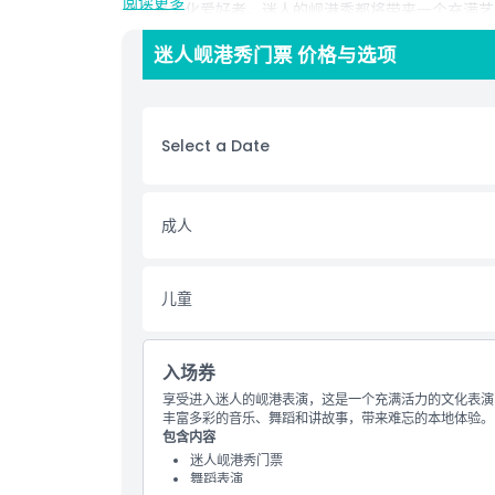
阅读更多
者还是文化爱好者，迷人的岘港秀都将带来一个充满艺
力的方式体验岘港真正文化精神的游客必看的景点。
迷人岘港秀门票 价格与选项
亮点
Select a Date
包含项
儿童成人政策
成人
营业时间
儿童
需要了解的事项
入场券
享受进入迷人的岘港表演，这是一个充满活力的文化表演
着装要求
丰富多彩的音乐、舞蹈和讲故事，带来难忘的本地体验。
包含内容
迷人岘港秀门票
取消政策
舞蹈表演