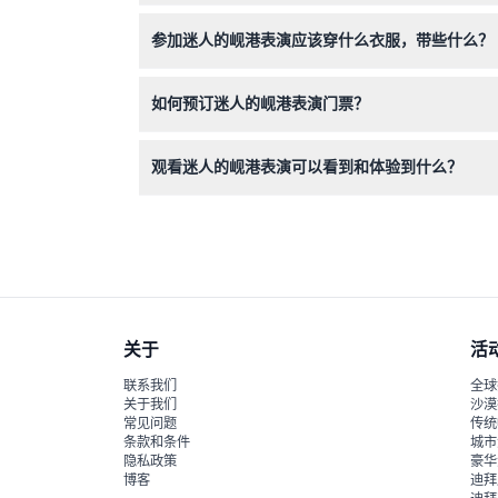
不可以——一旦网上预订，门票无法取消、退款或
参加迷人的岘港表演应该穿什么衣服，带些什么？
建议穿着休闲舒适，便于享受表演体验。最好提前
如何预订迷人的岘港表演门票？
您可以直接在本网站上轻松预订门票，并可查询所
观看迷人的岘港表演可以看到和体验到什么？
欣赏一场充满活力的文化表演，包括传统越南音乐
关于
活
联系我们
全球
关于我们
沙漠
常见问题
传统
条款和条件
城市
隐私政策
豪华
博客
迪拜