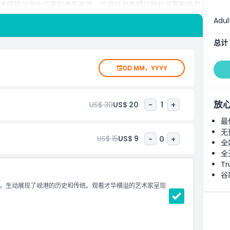
术感情与文化自豪的难忘夜晚。这是任何希望以现代且富有吸引
Adul
总计
DD MM，YYYY
放
US$ 30
US$ 20
-
1
+
最
无
US$ 15
US$ 9
-
0
+
全
全
Tr
谷
，生动展现了岘港的历史和传统。观看才华横溢的艺术家呈现