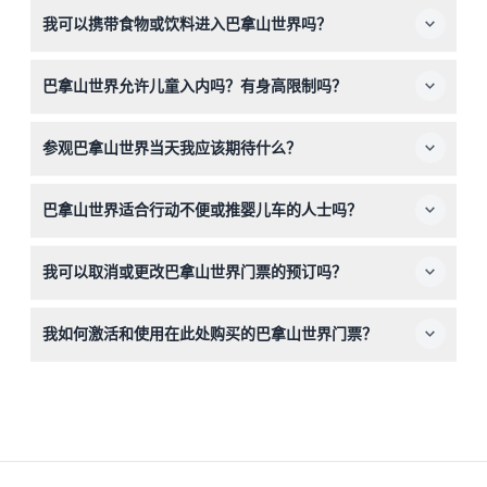
您的门票包含激活后连续3天的无限次缆车乘坐，您所选当
我可以携带食物或饮料进入巴拿山世界吗？
天在四季自助餐厅享用2小时自助餐，以及进入金桥、爱情
花园、月亮城堡和赫利俄斯寺等景点。
不可以，场内禁止携带外食或饮料，请您放心享用园内提供
巴拿山世界允许儿童入内吗？有身高限制吗？
的自助餐和其他餐饮选择。
身高低于99厘米的儿童免费入园，身高140厘米及以上按成
参观巴拿山世界当天我应该期待什么？
人票价计算。请在预订前确认您孩子的身高以便合理安排。
您可以体验风景优美的缆车之旅，欣赏全景山景，游览著名
巴拿山世界适合行动不便或推婴儿车的人士吗？
的金桥，漫步法国村庄和花园，并在四季餐厅享用自助午
餐，餐厅营业时间为10:30至15:00（最晚入场时间为闭园前
此景点不支持推婴儿车或轮椅通行，行动不便者可能不适合
60分钟）（可能会有变动—请在预订时确认）。
我可以取消或更改巴拿山世界门票的预订吗？
游览。
很抱歉，预订一经完成，恕不接受取消、退款或更改，请您
我如何激活和使用在此处购买的巴拿山世界门票？
谨慎确认后再购买。
您需在抵达时完成面部识别验证以激活您的3天通行证，激
活后即可在票券有效期内使用缆车及包含的景点。