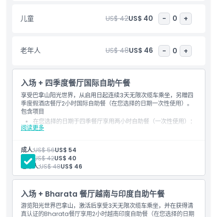
儿童
US$ 42
US$ 40
儿童成人政策
-
0
+
排除项
老年人
US$ 48
US$ 46
-
0
+
营业时间
入场 + 四季度餐厅国际自助午餐
享受巴拿山阳光世界，从启用日起连续3天无限次缆车乘坐，另赠四
需要了解的事项
季度假酒店餐厅2小时国际自助餐（在您选择的日期一次性使用）。
包含项目
在您选择的日期于四季餐厅享用两小时自助餐（一次性使用）：
阅读更多
位置
菜单
自激活日起连续三天无限次乘坐缆车（在门票打印的有效期内）
成人:
US$ 56
US$ 54
取消政策
儿童:
US$ 42
US$ 40
老年人:
US$ 48
US$ 46
入场 + Bharata 餐厅越南与印度自助午餐
游览阳光世界巴拿山，激活后享受3天无限次缆车乘坐，并在获得清
真认证的Bharata餐厅享用2小时越南印度自助餐（在您选择的日期