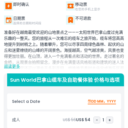
即时确认
移动票
在您的手机上显示
日期票
不可退款
选择的日期和时间段
准备好在越南最受欢迎的山地景点之一——太阳世界巴拿山度过充满
乐趣的一整天。您的旅程从一次难忘的缆车之旅开始，缆车将您高高
地提升到树梢之上。随着攀升，您可以尽享四周绿色森林、起伏的山
丘和迷雾缭绕的山峰的开阔景色。海拔越高，空气越凉爽，风景也变
得更加壮丽。在山顶，进入一个充满看点和活动的世界。走过著名的
金桥，从观景台拍照留念，漫步在充满童话风格街道和建筑的迷人法
阅读更多
兰西村。您还可以漫步于多彩花园，想换换节奏时去庙宇或游乐区逛
逛。到了用餐时间，可在公园内备受喜爱的餐厅享用自助午餐，为您
Sun World巴拿山缆车及自助餐体验 价格与选项
补充能量。从提供国际美食的四季餐厅到日式风味的小东京，亦或是
充满浓郁风味的巴拉特和太阁，任您选择。午餐后，继续探索，购买
纪念品，尽情享受山中美景，然后返回山下。
Select a Date
DD MM，YYYY
亮点
成人
US$ 56
US$ 54
-
1
+
包含项