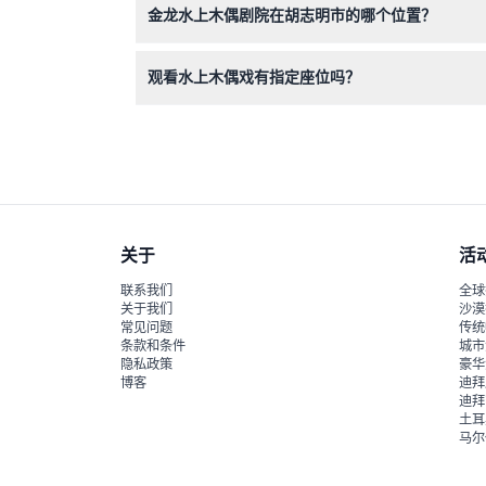
金龙水上木偶剧院在胡志明市的哪个位置？
剧院位于第一郡阮氏明凯街55B号，位于胡志明市
观看水上木偶戏有指定座位吗？
门票包含自由入座权，您到场后可根据先到先得的
关于
活
联系我们
全球
关于我们
沙漠
常见问题
传统
条款和条件
城市
隐私政策
豪华
博客
迪拜
迪拜
土耳
马尔