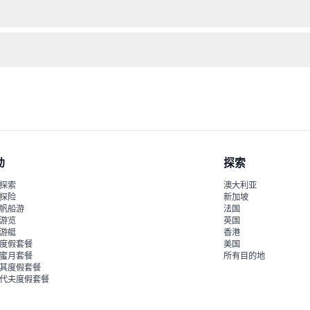
中心地带。
原则自行选择座位。
动
探索
探索
澳大利亚
探险
新加坡
帆船游
法国
游览
英国
游艇
香港
度假套餐
美国
蜜月套餐
所有目的地
其度假套餐
代夫度假套餐