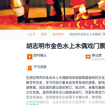
主页
越南
胡志明市
胡志明市金色水上木偶戏门
胡志明市金色水上木偶戏门
即时确认
移动票
在您的手机
不可退款
在胡志明市的金龙水上木偶剧场体验越南最独特的文化
数百年历史，至今仍吸引着来自世界各地的游客。剧场
速售罄，因此强烈建议提前预订。抵达时，身着优雅越南传
文化氛围。虽然表演完全以越南语进行，但富有表现力
受这场演出。现场管弦乐队坐落于水舞台旁，使用鼓、
过色彩斑斓的龙、仙女及角色在水面滑翔，生动展现越