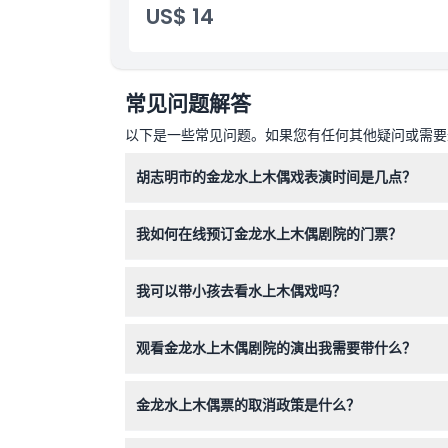
取消政策
US$ 14
常见问题解答
以下是一些常见问题。如果您有任何其他疑问或需要进
胡志明市的金龙水上木偶戏表演时间是几点？
表演每天在下午5:00和6:30举行，每场约50
我如何在线预订金龙水上木偶剧院的门票？
您可以在本网站轻松在线预订门票，预订过程中选
我可以带小孩去看水上木偶戏吗？
可以，0-2岁的儿童如果不占用单独座位可免费
观看金龙水上木偶剧院的演出我需要带什么？
请携带您的预订凭证（打印版或手机电子票），并
金龙水上木偶票的取消政策是什么？
门票一经购买不予退换，且无法更改或取消，请预