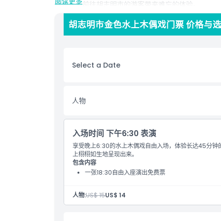
阅读更多
展示，为前往胡志明市的游客带来难忘的体验。
胡志明市金色水上木偶戏门票 价格与
亮点
包含项
Select a Date
儿童成人政策
人物
排除项
入场时间 下午6:30 表演
需要了解的事项
享受晚上6:30的水上木偶戏自由入场，体验长达45分
上栩栩如生地呈现出来。
包含内容
位置
一张18:30自由入座演出免费票
人物:
US$ 15
US$ 14
如何到达那里