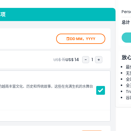
Pers
选项
总计
DD MM，YYYY
放
US$ 15
US$ 14
-
1
+
最
无
全
全
钟的越南丰富文化、历史和传统故事，这些在充满生机的水舞台
Tr
谷