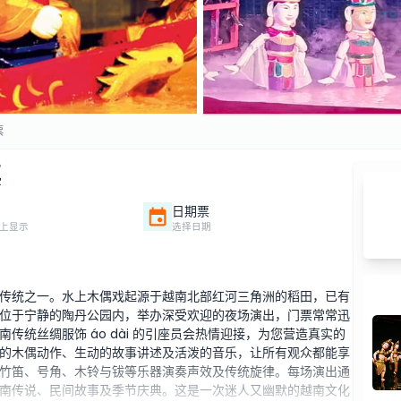
票
票
日期票
上显示
选择日期
传统之一。水上木偶戏起源于越南北部红河三角洲的稻田，已有
位于宁静的陶丹公园内，举办深受欢迎的夜场演出，门票常常迅
统丝绸服饰 áo dài 的引座员会热情迎接，为您营造真实的
的木偶动作、生动的故事讲述及活泼的音乐，让所有观众都能享
竹笛、号角、木铃与钹等乐器演奏声效及传统旋律。每场演出通
南传说、民间故事及季节庆典。这是一次迷人又幽默的越南文化