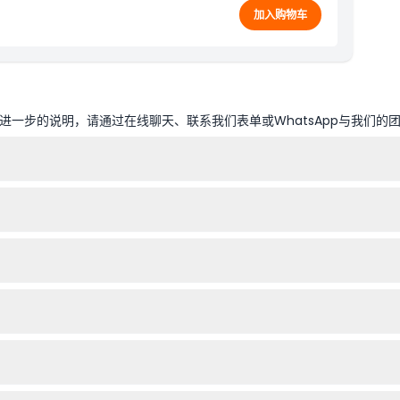
加入购物车
一步的说明，请通过在线聊天、联系我们表单或WhatsApp与我们的
分钟（可能会有变化——请在预订时确认）。
择您偏好的日期和演出时间。
入场，是适合家庭的文化体验。
提前约15分钟到场，以确保演出开始前入座。
订前务必确认您的计划。