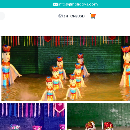
info@jtrholidays.com
ZH-CN
/
USD