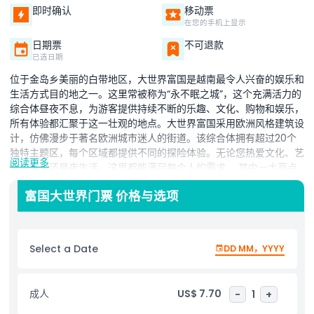
即时确认
移动票
在您的手机上显示
日期票
不可退款
已选日期
位于金岛乡美丽的白带地区，大世界富国是越南最令人兴奋的娱乐和
生活方式目的地之一。这里常被称为“永不眠之城”，这个充满活力的
综合体昼夜不息，为游客提供持续不断的乐趣、文化、购物和娱乐，
所有体验都汇聚于这一壮观的地点。大世界富国采用欧洲风格建筑设
计，仿佛漫步于著名欧洲城市迷人的街道。该综合体拥有超过20个
独特主题区，每个区域都提供不同的探险体验。无论您热爱文化、艺
阅读更多
术、购物还是夜生活，这里都能满足每个人的需求。 其中一大亮点
是越南首个泰迪熊博物馆，适合各年龄层游客享受富有创意的展览和
富国大世界门票 价格与选项
寓教于乐的故事讲述。艺术爱好者可以探索竹传奇，这是一个充满令
人印象深刻竹艺装置的区域，突显越南工艺之美。想要更深刻的文化
体验，不容错过《越南精华》表演，这场令人叹为观止的演出通过音
乐、舞蹈和视觉效果展现了国家的历史、传统和文化遗产。 当太阳
Select a Date
DD MM，YYYY
落山时，大世界富国化身为热闹的夜生活中心。游客可以欣赏豪华的
娱乐场所、时尚酒吧、夜市以及高端购物体验。凭借其文化、娱乐、
美食和夜生活的完美结合，大世界富国是所有前往富国岛游客必访的
成人
US$ 7.70
-
1
+
目的地。