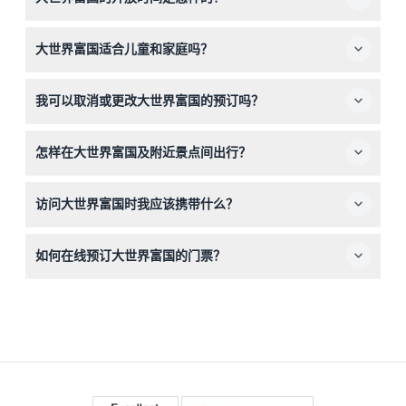
大世界富国每日开放时间为上午9:00至晚上9:30，非常适
大世界富国适合儿童和家庭吗？
合您安排白天及傍晚的游览（时间可能会有变动，请在预订
时确认）。
适合！身高低于100厘米的儿童可免费入场，身高低于140
我可以取消或更改大世界富国的预订吗？
厘米或14岁以下的儿童需由成人陪同以确保安全和舒适。
很遗憾，所有预订一经确认不可取消、退款或更改，请在预
怎样在大世界富国及附近景点间出行？
订前确认您的行程安排。
您可以免费乘坐连接大世界、Vinpearl野生动物园和
访问大世界富国时我应该携带什么？
VinWonders的穿梭巴士，方便您在游览期间轻松访问多个
景点。
请穿舒适的步行鞋，带上相机记录丰富多彩的景象，并准备
如何在线预订大世界富国的门票？
现金或银行卡购买餐饮及购物，因为门票仅包含部分景点。
您可以通过本网站轻松在线预订门票，选择您偏好的日期；
预订过程中可以确认门票可用性及入场时间。