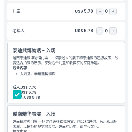
亮点
儿童
US$ 5.78
-
0
+
包含项
老年人
US$ 5.78
-
0
+
儿童成人政策
泰迪熊博物馆 - 入场
越南泰迪熊博物馆门票——探索迷人的展品和泰迪熊的起源故事，欣
营业时间
赏适合拍照的展示，享受适合儿童和收藏家的家庭乐趣。
包含内容
入场券：泰迪熊博物馆
需要了解的事项
成人:
US$ 7.70
位置
儿童:
US$ 5.78
老年人:
US$ 5.78
如何到达那里
越南精华表演 - 入场
越南精粹秀门票 一场史诗级多媒体盛宴，融合3D映射、音乐和现场
取消政策
表演，以惊艳的视觉效果展示越南的历史、遗产和文化。
包含内容