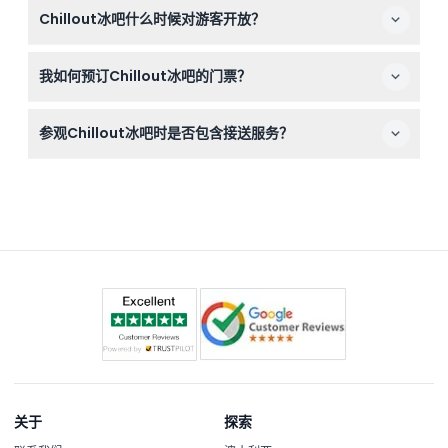
Chillout冰吧什么时候对游客开放？
灯光照明的内部装潢，还提供免费热饮，如巧克力或茶。
Chillout冰吧每天上午10点至晚上10点开放，斋月期间营业
我如何预订Chillout冰吧的门票？
时间可能有所不同。您可以在此处在线预订时确认最新开放
时间（时间可能变动——请在预订时确认）。
您可以在本网站方便地在线预订门票，查看实时可用性，提
参观Chillout冰吧时是否包含接送服务？
前确保您的参观以获得最佳体验。
接送服务仅提供给迪拜市区中心位置的酒店和住宅，如迪
拉、布尔迪拜、谢赫扎耶德和滨海区，请在预订时查看详细
信息。
关于
探索