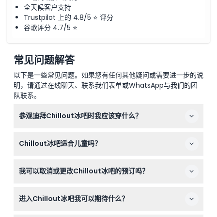
全天候客户支持
Trustpilot 上的 4.8/5 ⭐ 评分
谷歌评分 4.7/5 ⭐
常见问题解答
以下是一些常见问题。如果您有任何其他疑问或需要进一步的说
明，请通过在线聊天、联系我们表单或WhatsApp与我们的团
队联系。
参观迪拜Chillout冰吧时我应该穿什么？
您无需携带特殊衣物，Chillout在您到达时会提供保暖服，
Chillout冰吧适合儿童吗？
包括带帽派克大衣、手套、鞋子和袜子，帮助您在零下6摄
氏度的环境中保持温暖。
是的，5至12岁的儿童被视为儿童欢迎光临，4岁以下儿童
我可以取消或更改Chillout冰吧的预订吗？
免费入场。每个人都可以享受这个适合家庭的冰吧体验。
不可以，所有Chillout冰吧的门票均不可退款且无法更改或
进入Chillout冰吧我可以期待什么？
重新验证，请在此处在线预订前仔细规划您的访问。
内部是一个令人惊叹的零下环境，装饰有冰雕、冰制家具和