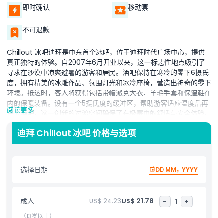
即时确认
移动票
不可退款
Chillout 冰吧迪拜是中东首个冰吧，位于迪拜时代广场中心，提供
真正独特的体验。自2007年6月开业以来，这一标志性地点吸引了
寻求在沙漠中凉爽避暑的游客和居民。酒吧保持在寒冷的零下6摄氏
度，拥有精美的冰雕作品、氛围灯光和冰冷座椅，营造出神奇的零下
环境。抵达时，客人将获得包括带帽派克大衣、羊毛手套和保温鞋在
内的保暖装备。设有一个5摄氏度的缓冲区，帮助游客适应温度后再
阅读更多
进入酒吧。这一创新的过渡空间确保了在极寒中的舒适与安全体验。
Chillout 冰吧的内饰设计融合了冰、玻璃和钢材，并通过变色灯光
迪拜 Chillout 冰吧 价格与选项
赋予冰体生命。它是技术与建筑的奇迹，使其成为全球最佳冰吧之
一。菜单提供多样热食和热饮，包括汤、烧烤、三明治、甜点、无酒
精鸡尾酒以及闻名遐迩的特色热巧克力，令人联想到阿尔卑斯冬季。
客人到达时提供免费饮品，使Chillout成为在迪拜寻求难忘冰吧体验
选择日期
DD MM，YYYY
者必访之地。
成人
US$ 24.23
US$ 21.78
-
1
+
亮点
（13岁以上）