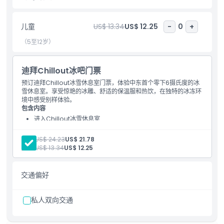
包含项
儿童
US$ 13.34
US$ 12.25
-
0
+
（5至12岁）
儿童成人政策
迪拜Chillout冰吧门票
排除项
预订迪拜Chillout冰雪休息室门票，体验中东首个零下6摄氏度的冰
雪休息室。享受惊艳的冰雕、舒适的保温服和热饮，在独特的冰冻环
境中感受别样体验。
营业时间
包含内容
进入Chillout冰雪休息室
使用保温服
需要了解的事项
迎宾饮料（热巧克力或茶）
成人:
US$ 24.23
US$ 21.78
儿童:
US$ 13.34
US$ 12.25
位置
交通偏好
如何兑换
私人双向交通
取消政策