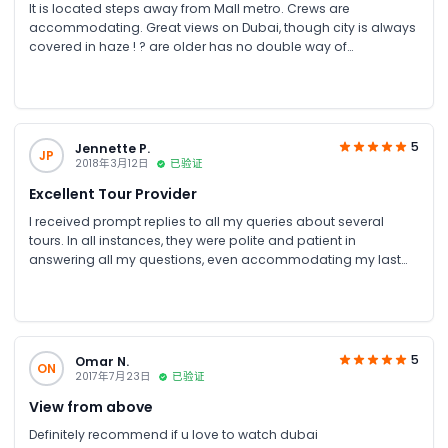
It is located steps away from Mall metro. Crews are
accommodating. Great views on Dubai, though city is always
covered in haze ! ? are older has no double way of
communication. Volume was very low. But overall experience
was great !
5
Jennette P.
JP
2018年3月12日
已验证
Excellent Tour Provider
I received prompt replies to all my queries about several
tours. In all instances, they were polite and patient in
answering all my questions, even accommodating my last
minute helicopter tour reservations. Very helpful and
accommodating customer service staff! Tour confirmation,
ticket and directions to HeliDubai were sent by email in a
matter of minutes. The tour was amazing with perfect weather
that day. Safety protocols were followed with a maximum of 5
5
Omar N.
ON
passengers per flight. It was a wonderful experience! Thanks
2017年7月23日
已验证
for this smooth transaction, JTR Holidays!
View from above
Definitely recommend if u love to watch dubai