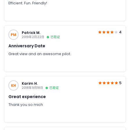
Efficient. Fun. Friendly!
4
Patrick M.
PM
2019年2月22日
已验证
Anniversary Date
Great view and an awesome pilot.
5
Karim H.
KH
2018年9月18日
已验证
Great experience
Thank you so mich