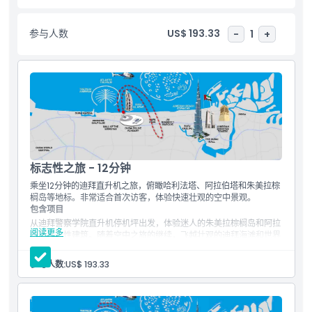
志性直升机游的总时长为 12 分钟。直升机最大载客量为 05 位宾
客。完成 12 分钟的标志性游览后，直升机将返回迪拜码头。直升机
参与人数
US$ 193.33
-
1
+
乘坐可选择拼乘或私人包机方式预订。
亮点
包含项
儿童成人政策
标志性之旅 - 12分钟
乘坐12分钟的迪拜直升机之旅，俯瞰哈利法塔、阿拉伯塔和朱美拉棕
榈岛等地标。非常适合首次访客，体验快速壮观的空中景观。
需要了解的事项
包含项目
从迪拜警察学院直升机停机坪出发，体验迷人的朱美拉棕榈岛和阿拉
阅读更多
伯塔标志性建筑。随着空中之旅的继续，飞越壮观的迪拜海滩和世界
位置
群岛。欣赏世界最高建筑哈利法塔、迪拜运河及商务湾其他艺术化的
摩天大楼。带着难忘的迪拜记忆返回。
参与人数:
US$ 193.33
阿拉伯塔
条款与条件
朱美拉棕榈岛
朱美拉海岸线
哈利法塔