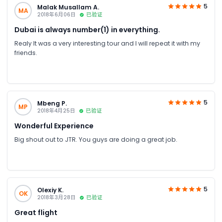
5
Malak Musallam A.
MA
2018年6月06日
已验证
Dubai is always number(1) in everything.
Realy It was a very interesting tour and I will repeat it with my
friends.
5
Mbeng P.
MP
2018年4月25日
已验证
Wonderful Experience
Big shout out to JTR. You guys are doing a great job.
5
Olexiy K.
OK
2018年3月28日
已验证
Great flight