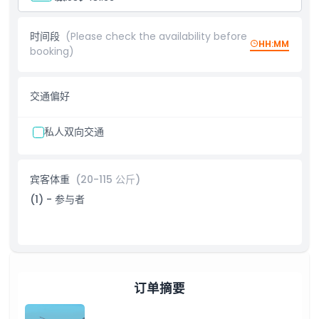
棕榈岛。向朱美拉海岸线航行时，可看到海马岛及奢华的“宝格丽迪
拜度假村”，以及全球最高建筑哈利法塔和最大的画框“迪拜画框”。
此行程还包括瞥见著名的迪拜河，这是为便利贸易船舶而建的人造水
时间段
(Please check the availability before
道，河畔排列着古风建筑，为迪拜丰富历史增添神秘氛围。
HH:MM
booking)
酋长国山庄
朱美拉湖
蓝水岛
艾因迪拜
交通偏好
帆船酒店
朱美拉棕榈岛
亚特兰蒂斯酒店
私人双向交通
世界群岛
哈利法塔
老迪拜遗产塔
宾客体重
(20-115 公斤)
迪拜河
迪拜画框
(1) - 参与者
订单摘要