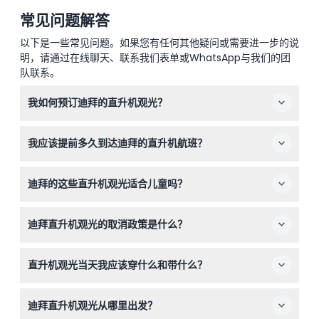
常见问题解答
以下是一些常见问题。如果您有任何其他疑问或需要进一步的说
明，请通过在线聊天、联系我们表单或WhatsApp与我们的团
队联系。
我如何预订迪拜的直升机观光？
您可以直接在本网站轻松在线预订直升机观光，选择您偏好
我应该提前多久到达迪拜的直升机航班？
的日期、时间和飞行套餐进行结账。
建议您在预定飞行时间前30到45分钟到达直升机停机坪，
迪拜的这些直升机观光适合儿童吗？
办理登记、称重和安全简报，以确保顺利体验。
适合！所有年龄段均可参与，起始年龄为2岁，是一项适合
迪拜直升机观光的取消政策是什么？
家庭的活动。
如果在飞行前超过48小时取消，不收取费用；取消时间在
直升机观光当天我应该穿什么和带什么？
48小时至24小时之间，将收取50%的费用；在24小时内取
消或未出现，则收取100%的预订费用。
建议穿贴身衣物以确保安全和舒适，携带身份证和预订确认
迪拜直升机观光从哪里出发？
函。别忘了带上相机，捕捉壮观的空中美景！