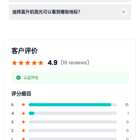
大多数观光从位于阿尔苏富赫1区的迪拜警方学院直升机场
迪拜直升机观光可以看到哪些地标？
出发，靠近酋长购物中心，或根据运营商不同从亚特兰蒂斯
棕榈酒店直升机场出发。
飞行过程中您将俯瞰标志性景点，如哈利法塔、朱美拉棕榈
岛、阿拉伯塔豪华酒店、迷人的迪拜海滩和世界群岛，尽享
难忘的全景视角。
客户评价
4.9
(16 reviews)
认证评论
评分细目
5
15
4
1
3
0
2
0
1
0