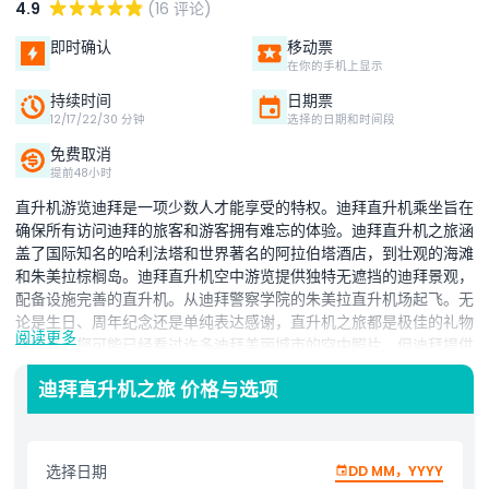
4.9
(16 评论)
即时确认
移动票
在你的手机上显示
持续时间
日期票
12/17/22/30 分钟
选择的日期和时间段
免费取消
提前48小时
直升机游览迪拜是一项少数人才能享受的特权。迪拜直升机乘坐旨在
确保所有访问迪拜的旅客和游客拥有难忘的体验。迪拜直升机之旅涵
盖了国际知名的哈利法塔和世界著名的阿拉伯塔酒店，到壮观的海滩
和朱美拉棕榈岛。迪拜直升机空中游览提供独特无遮挡的迪拜景观，
配备设施完善的直升机。从迪拜警察学院的朱美拉直升机场起飞。无
论是生日、周年纪念还是单纯表达感谢，直升机之旅都是极佳的礼物
阅读更多
或惊喜。您可能已经看过许多迪拜美丽城市的空中照片，但迪拜提供
了通过直升机之旅探索这座标志性城市的机会。抓住这个机会，成为
迪拜直升机之旅 价格与选项
迪拜最具标志性的空中游之一的一员。这趟 12 分钟的标志性直升机
游从迪拜警察学院起航。欣赏世界著名的人造岛屿棕榈岛、世界上最
豪华的酒店阿拉伯塔酒店，并飞跃郁郁葱葱、令人惊叹的迪拜海滩。
此外，还可看到目前世界最高建筑哈利法塔这座令人赞叹的建筑杰
选择日期
DD MM，YYYY
作。探索新的迪拜水道以及其他艺术风格的摩天大楼和迪拜码头。标