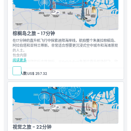
戈多尔芬
取消政策
商务湾
迪拜运河
棕榈岛之旅 - 17分钟
在17分钟的直升机飞行中探索迪拜海岸线，航拍整个朱美拉棕榈岛、
阿拉伯塔和亚特兰蒂斯。非常适合想要更沉浸式空中城市和海滩景观
的人士。
包含内容
阅读更多
空中俯瞰迪拜的标志性地标，从Helidubai朱美拉直升机场起飞，欣
赏令人惊叹的棕榈朱美拉、阿拉伯塔和世界群岛美景。近距离观赏一
些纪录保持者建筑——如最高建筑哈利法塔和最高酒店JW万豪酒
参与人数:
US$ 257.32
店。随着旅程继续，为朱美拉海岸线、著名的拉希德港以及阿联酋最
大的国旗的壮丽景观感到震撼。
17分钟空中游览
朱美拉棕榈岛
哈利法塔
阿拉伯塔
海滩
迪拜水道
朱美拉海岸线
拉希德港
视觉之旅 - 22分钟