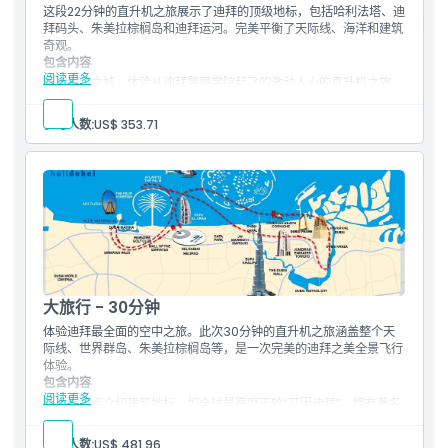
这段22分钟的直升机之旅展示了迪拜的顶级地标，包括哈利法塔、迪
拜码头、朱美拉棕榈岛和迪拜运河。完美平衡了天际线、海洋和建筑
奇观。
包含内容
阅读更多
探索远见之城，体验从迪拜警察学院起飞的激动人心的直升机之旅。
飞越令人叹为观止的世界奇观——朱美拉棕榈岛、亚特兰蒂斯酒店和
世界群岛。随着空中观光目光继续投向著名的迪拜海岸线和海滩，感
参与人数:
US$ 353.71
叹壮观的七星级酒店帆船酒店和世界最高建筑哈利法塔。从空中可以
看到老迪拜，那里的遗产通风塔、老市场和迪拜湾历史悠久。远见之
旅是游览迪拜时必体验的项目
帆船酒店
世界群岛
朱美拉棕榈岛
亚特兰蒂斯酒店
哈利法塔
迪拜运河
迪拜湾
大旅行 - 30分钟
迪拜老城通风塔
迪拜湾高尔夫球场
体验迪拜最全面的空中之旅。此次30分钟的直升机之旅涵盖整个天
朱美拉海岸线
际线、世界群岛、朱美拉棕榈岛等，是一次完美的迪拜之美全景飞行
老迪拜传统区域
体验。
包含内容
阅读更多
此行程重点介绍建筑地标，如全球最高摩天轮“艾因迪拜”、拥有著名
凯撒蓝水度假村和凯撒蓝水渡假村的蓝水岛，还可眺望酋长国山庄、
朱美拉湖塔、迪拜码头“人工运河城市”、标志性的帆船酒店及朱美拉
参与人数:
US$ 481.96