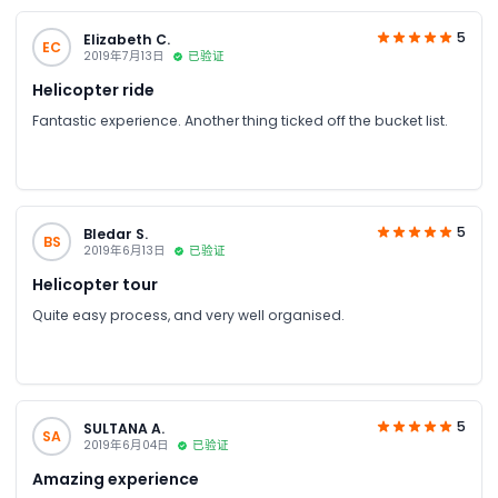
5
Elizabeth C.
EC
2019年7月13日
已验证
Helicopter ride
Fantastic experience. Another thing ticked off the bucket list.
5
Bledar S.
BS
2019年6月13日
已验证
Helicopter tour
Quite easy process, and very well organised.
5
SULTANA A.
SA
2019年6月04日
已验证
Amazing experience