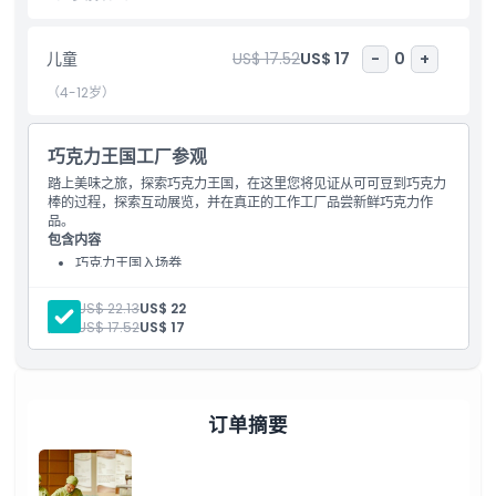
儿童成人政策
儿童
US$ 17.52
US$ 17
-
0
+
（4-12岁）
排除项
巧克力王国工厂参观
营业时间
踏上美味之旅，探索巧克力王国，在这里您将见证从可可豆到巧克力
棒的过程，探索互动展览，并在真正的工作工厂品尝新鲜巧克力作
需要了解的事项
品。
包含内容
巧克力王国入场券
英语导览工厂之旅
位置
整个旅程中的品尝
成人:
US$ 22.13
US$ 22
儿童:
US$ 17.52
US$ 17
如何兑换
取消政策
订单摘要