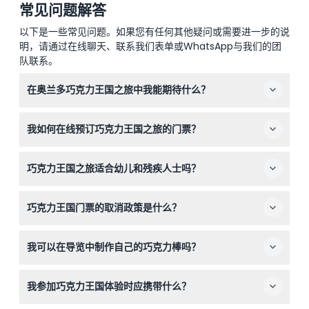
常见问题解答
以下是一些常见问题。如果您有任何其他疑问或需要进一步的说
明，请通过在线聊天、联系我们表单或WhatsApp与我们的团
队联系。
在奥兰多巧克力王国之旅中我能期待什么？
您将参加一个有趣且互动的导览，展示可可豆如何变成巧克
我如何在线预订巧克力王国之旅的门票？
力棒，整个体验中配有多媒体展示和品尝样品。
您可以直接在本网站上轻松预订门票，选择您喜欢的日期和
巧克力王国之旅适合幼儿和残疾人士吗？
时间；导览每天每小时从中午12点到下午4点进行，周一除
外。
是的！0-3岁的儿童免费入场，景点适合婴儿车和轮椅通
巧克力王国门票的取消政策是什么？
行，非常适合家庭和残疾游客。
门票一经购买不予退款且不可取消，请务必选择正确的日期
我可以在导览中制作自己的巧克力棒吗？
和时间，所有预订均为最终确认。
可以，您可以在参加导览时额外支付10美元制作一条7盎司
我参加巧克力王国体验时应携带什么？
的个性化巧克力棒，单独购买则需14美元。