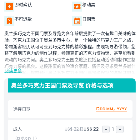
即时确认
移动票
不可退款
日期票
奥兰多巧克力王国门票及导览为各年龄层提供了一次有趣且美味的体
验。巧克力王国位于奥兰多市中心，是一个独特的巧克力工厂之旅，
带领游客经历从可可豆到巧克力棒的精彩旅程。由现场导游带领，您
将了解到巧克力的制作过程，参观真正的巧克力博物馆，甚至能看到
流动的巧克力河。奥兰多巧克力王国之旅还包括互动活动和制作定制
巧克力棒的机会。这段甜蜜的冒险适合家庭、情侣及寻求奥兰多最佳
阅读更多
景点的游客。提前预订奥兰多巧克力王国门票是确保您的名额并避免
排队等待的最佳方式。如果您在寻找一个有趣且教育意义丰富的活
奥兰多巧克力王国门票及导览 价格与选项
动，奥兰多巧克力王国之旅是所有年龄段巧克力爱好者的首选项目之
一。
选择日期
DD MM，YYYY
亮点
成人
US$ 22.13
US$ 22
-
1
+
包含项
（13岁及以上）