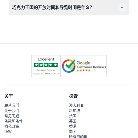
请携带您的门票确认函和相机以记录欢乐时刻，但请注意场
巧克力王国的开放时间和导览时间是什么？
内禁止携带外来食物和饮料。
巧克力王国周二至周日开放，时间为上午11:30至下午
5:00，导览每小时从中午12点至下午4点开始（时间可能调
整，请预订时确认）。
关于
探索
联系我们
澳大利亚
关于我们
新加坡
常见问题
法国
条款和条件
英国
隐私政策
香港
博客
美国
所有目的地