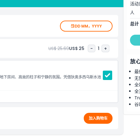
。立即预订狄奥多西斯蓄水池门票，沉浸于这座地下奇迹的历史
活动
人
总计
DD MM，YYYY
US$ 25.69
US$ 25
-
1
+
放
最
地下房间、高耸的柱子和宁静的氛围。凭借狄奥多西乌斯水池
无
全
全
Tr
谷
加入购物车