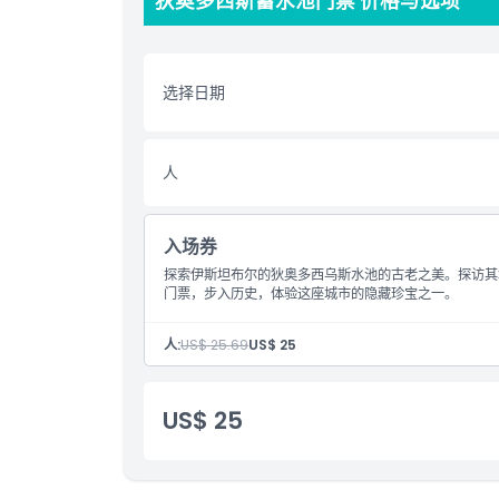
狄奥多西斯蓄水池门票 价格与选项
让您见证这座城市鲜为人知但同样令人赞叹的历史遗址
与美丽之中。
选择日期
亮点
包含项
人
排除项
入场券
探索伊斯坦布尔的狄奥多西乌斯水池的古老之美。探访其
营业时间
门票，步入历史，体验这座城市的隐藏珍宝之一。
人:
US$ 25.69
US$ 25
需要了解的事项
US$ 25
位置
如何到达那里