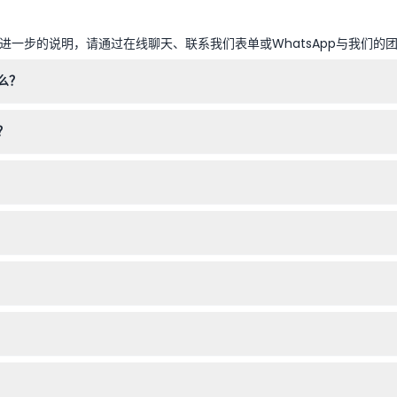
一步的说明，请通过在线聊天、联系我们表单或WhatsApp与我们的
么？
午7:00，最后入场时间为下午6:00（时间可能会有变动——请在预订时
？
物和饮料进入狄奥多西地下蓄水池。
观，但由于它是一个地下历史遗址，无障碍设施可能有限；儿童及行动不
询可用性并轻松锁定您的参观名额。
程计划后再进行预订。
的参观时间。