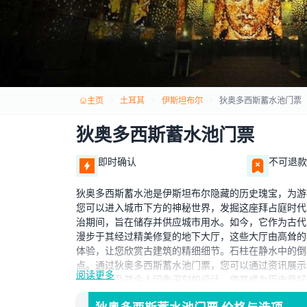
主页
土耳其
伊斯坦布尔
狄奥多西斯蓄水池门票
狄奥多西斯蓄水池门票
即时确认
不可退款
狄奥多西斯蓄水池是伊斯坦布尔隐藏的历史瑰宝，为游
您可以进入城市下方的神秘世界，发掘这座拜占庭时代
治期间，旨在储存并供应城市用水。如今，它作为古代
漫步于其经过精美修复的地下大厅，这些大厅由高耸的
体验，让您欣赏古建筑的精细细节。石柱在静水中的倒
点。通过狄奥多西斯蓄水池门票，您可以通过资讯展示
阅读更多
去的联系及其令人印象深刻的设计，使其成为历史爱好
寻求独特体验，这一地下奇观都让您得以一窥伊斯坦布