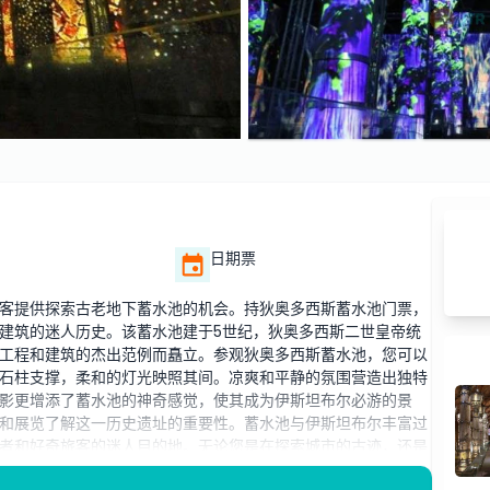
日期票
客提供探索古老地下蓄水池的机会。持狄奥多西斯蓄水池门票，
建筑的迷人历史。该蓄水池建于5世纪，狄奥多西斯二世皇帝统
工程和建筑的杰出范例而矗立。参观狄奥多西斯蓄水池，您可以
石柱支撑，柔和的灯光映照其间。凉爽和平静的氛围营造出独特
影更增添了蓄水池的神奇感觉，使其成为伊斯坦布尔必游的景
和展览了解这一历史遗址的重要性。蓄水池与伊斯坦布尔丰富过
者和好奇旅客的迷人目的地。无论您是在探索城市的古迹，还是
尔的非凡遗产。参观狄奥多西斯蓄水池是一次难忘的时光之旅，