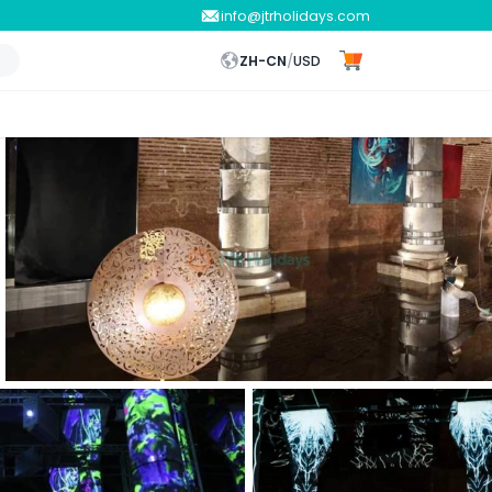
info@jtrholidays.com
ZH-CN
/
USD