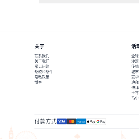
里面有32根大约11米高的大理石柱、令人印象深
关于
活
联系我们
全球
关于我们
沙漠
常见问题
传统
条款和条件
城市
隐私政策
豪华
博客
迪拜
迪拜
土耳
马尔
付款方式