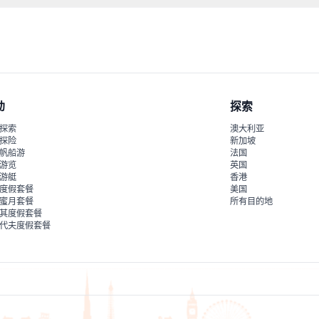
刻的拱形天花板，以及体现拜占庭工程与历史的宁静地下氛围。
动
探索
探索
澳大利亚
探险
新加坡
帆船游
法国
游览
英国
游艇
香港
度假套餐
美国
蜜月套餐
所有目的地
其度假套餐
代夫度假套餐