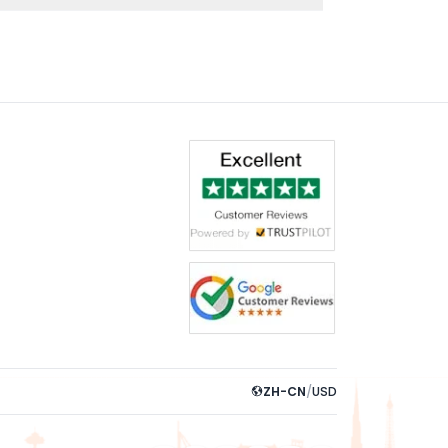
ZH-CN
/
USD