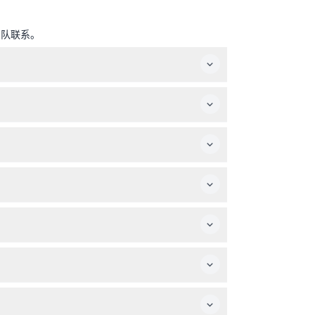
团队联系。
确认）。
便人士应在预订前考虑这一点。