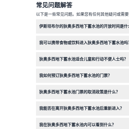
常见问题解答
如何兑换
以下是一些常见问题。如果您有任何其他疑问或需要进
伊斯坦布尔的狄奥多西地下蓄水池的开放时间是什
取消政策
狄奥多西地下蓄水池每天开放时间为上午9:00至下
我可以携带食物或饮料进入狄奥多西地下蓄水池吗
不可以，为了保护这处历史遗迹，禁止携带外来食
狄奥多西地下蓄水池适合儿童和行动不便人士吗？
该蓄水池地面大部分平坦，便于行走，适合家庭参
我如何预订狄奥多西地下蓄水池的门票？
您可以直接通过本网站在线预订入场门票，同时查
狄奥多西地下蓄水池门票的取消政策是什么？
门票一经购买不予退款且不可取消，请确保您的行
我能否在离开狄奥多西地下蓄水池后重新进入？
一旦离开场地，禁止再次入内，请务必充分享受您
我在狄奥多西地下蓄水池内可以看到什么？