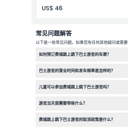
US$ 46
常见问题解答
以下是一些常见问题。如果您有任何其他疑问或需要进
如何预订费城跳上跳下巴士游览的车票？
您可以在本网站上轻松在线预订车票，选择1天、
巴士游览的营业时间和发车频率是怎样的？
红线和蓝线巴士每天上午9:30至下午5:00运营
儿童可以参加费城跳上跳下巴士游览吗？
可以，4岁以下儿童免费乘车但不享有独立座位，
游览当天我需要带些什么？
请穿舒适的步行鞋，穿着适合当天天气的衣物，并
费城跳上跳下巴士游览的取消政策是什么？