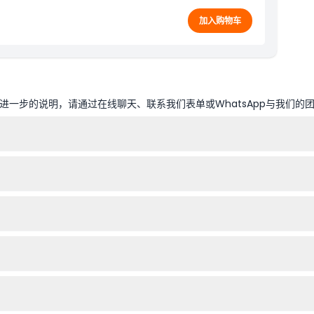
加入购物车
一步的说明，请通过在线聊天、联系我们表单或WhatsApp与我们的
2天或3天通票以适应您的行程安排。
，每15分钟发车一次（时间可能会有调整——请在预订时确认）。
非常适合有小孩的家庭。
携带您的门票确认短信或打印件。