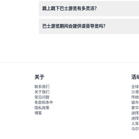
如果您在出行日期前至少24小时取消，可能有资
跳上跳下巴士游览有多灵活？
您可以在费城的28个停靠站中的任意一站上下车
巴士游览期间会提供语音导览吗？
是的，您的票价包含多语言语音导览，播放有关费
关于
活
联系我们
全球
关于我们
沙漠
常见问题
传统
条款和条件
城市
隐私政策
豪华
博客
迪拜
迪拜
土耳
马尔