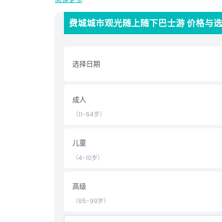
亮点
费城城市观光随上随下巴士游 价格与
包含项
选择日期
儿童成人政策
成人
营业时间
（11-64岁）
需要了解的事项
儿童
位置
（4-10岁）
取消政策
高级
（65-99岁）