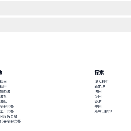
格获得退款（扣除转账手续费）；在此时间之外取消则不予退款。
，让您自由安排行程，并可在每个景点停留任意时间。
城的有趣故事和事实。
动
探索
探索
澳大利亚
探险
新加坡
帆船游
法国
游览
英国
游艇
香港
度假套餐
美国
蜜月套餐
所有目的地
其度假套餐
代夫度假套餐