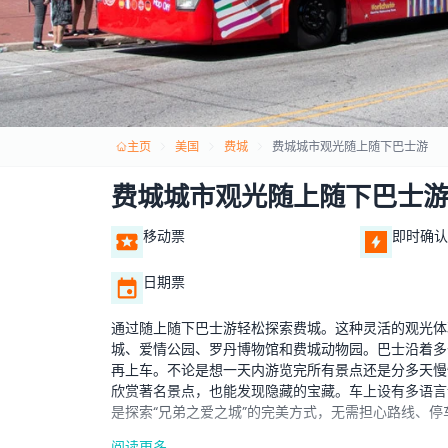
主页
美国
费城
费城城市观光随上随下巴士游
费城城市观光随上随下巴士
移动票
即时确认
日期票
通过随上随下巴士游轻松探索费城。这种灵活的观光体
城、爱情公园、罗丹博物馆和费城动物园。巴士沿着多
再上车。不论是想一天内游览完所有景点还是分多天慢
欣赏著名景点，也能发现隐藏的宝藏。车上设有多语言
是探索“兄弟之爱之城”的完美方式，无需担心路线、停
阅读更多