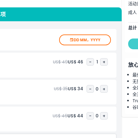
活动
成人
选项
总计
DD MM，YYYY
US$ 49
US$ 46
-
1
+
放
最
无
全
US$ 35
US$ 34
-
0
+
全
Tr
谷
US$ 46
US$ 44
-
0
+