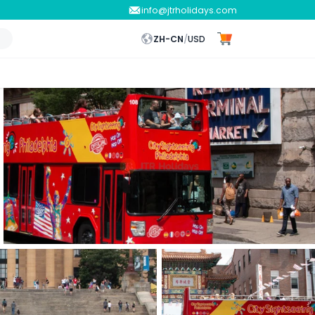
info@jtrholidays.com
ZH-CN
/
USD