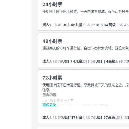
24小时票
使用随上随下巴士通票，一天内游览费城。乘坐两条风景
成人:
US$ 49
US$ 46
儿童:
US$ 35
US$ 34
高级:
US$ 46
48小时票
通过两天的叮叮车通行证，自由节奏探索费城。游览两条
成人:
US$ 78
US$ 74
儿童:
US$ 56
US$ 54
高级:
US$ 73
72小时票
使用随上随下巴士通行证，享受费城三天的观光之旅。探
信息。
包含内容
随上随下巴士票
阅读更多
72小时巴士通行证，路线内无限次停车
英语导游
数字音频导览（手机下载）
成人:
US$ 121
US$ 117
儿童:
US$ 79
US$ 77
高级:
US$ 112
巴士路线停靠所有主要景点附近
沿线博物馆、餐厅和景点优惠券小册子