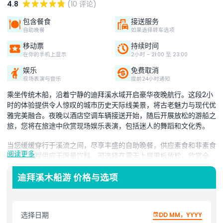
4.8
(10 评论)
包含餐食
接送服务
自助晚餐
如果选择转车选项
移动票
持续时间
在你的手机上显示
2小时 - 21:00 至 23:00
娱乐
免费取消
现场表演与音乐
提前24小时通知
乘坐传统木船，沿着宁静的迪拜溪水域开启豪华夜晚航行。这段2小
时的体验提供令人惊叹的城市历史天际线美景，将古老魅力与现代优
雅完美融合。夜晚以酒店空调车辆接送开始，随后开展放松的游船之
旅，您将在旅途中欣赏现场娱乐表演，包括迷人的舞蹈和文化秀。
当您缓缓穿行于溪流之间，尽享丰盛的自助晚餐，供应素食和非素食
阅读更多
选择，全程供应无限量饮料。可选择在露天上层甲板放松，欣赏全
景，或在空调下层甲板享受更私密的环境。
迪拜溪木船游 价格与选项
这次晚餐游船非常适合情侣、家庭或朋友团体，是体验迪拜传统文化
与热情好客的独特方式。无论您是庆祝特别时刻，还是仅仅寻找难忘
的夜晚，迪拜溪木船游都将带来美味、娱乐和美景交织的迷人夜晚。
选择日期
DD MM，YYYY