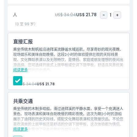
亮点
人
US$ 34.04
US$ 21.78
-
1
+
（0 至 99 岁）
包含项
直接汇报
接车时间 送车时间
乘坐传统木制帆船沿迪拜溪流静谧水域巡航，尽享奇妙的观光夜晚、
现场娱乐和美味自助晚餐。这段2小时的体验提供壮观的天际线景
观、文化舞蹈表演以及无限畅饮，是情侣、家庭或朋友理想的夜间出
排除项
游选择。您可选择开放式上层甲板或空调下层甲板，舒适且风景优美
阅读更多
地穿越迪拜的历史遗产。
包含内容
不适合
2小时游船及晚餐
人:
US$ 34.04
US$ 21.78
欢迎饮品
无限量国际自助餐
营业时间
无限量软饮
共乘交通
现场DJ、塔努拉舞
木偶表演
乘坐传统的木制多哈船，滑过迪拜溪的平静水面，享受一个充满迷人
现场歌唱
景色、现场表演和美味自助晚餐的精彩夜晚。这次为期2小时的游船
需要了解的事项
卡拉OK（客人可自由演唱歌曲）
展示了迪拜的历史天际线，搭配文化舞蹈表演和无限量饮品。不论您
入场费 - 迪拜溪达木帆船游
喜欢清爽的上层甲板还是舒适的空调下层甲板，这次体验都为情侣、
指定接送区域：迪拉区、迪拜布尔迪拜区、朱美拉一区、商务
阅读更多
家庭和朋友提供了完美的放松与娱乐结合。
位置
湾、艾尔巴沙区、艾尔巴沙高地、滨海码头区JBR。
包含内容