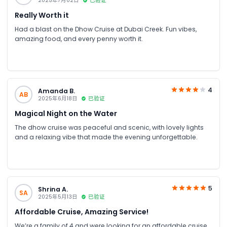
2025年7月02日
已验证
Really Worth it
Had a blast on the Dhow Cruise at Dubai Creek. Fun vibes,
amazing food, and every penny worth it.
4
Amanda B.
AB
2025年6月18日
已验证
Magical Night on the Water
The dhow cruise was peaceful and scenic, with lovely lights
and a relaxing vibe that made the evening unforgettable.
5
Shrina A.
SA
2025年5月13日
已验证
Affordable Cruise, Amazing Service!
We’re a family of 4 and were looking for an affordable cruise