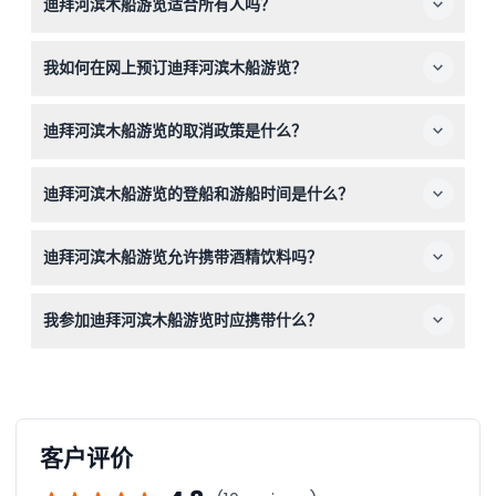
迪拜河滨木船游览适合所有人吗？
老与现代迪拜地标的壮丽景色，欣赏包括传统舞蹈的现场文
化表演，并享用美味的无限量国际自助餐，提供素食和非素
该游船不适合孕妇和轮椅使用者。除此之外，大多数旅客都
食选项。
我如何在网上预订迪拜河滨木船游览？
能舒适地享受这段体验。
您可以在本网站轻松在线预订迪拜河滨木船游览体验，还可
迪拜河滨木船游览的取消政策是什么？
以查看可用日期并选择接送服务等选项。
您可以在游船出发前24小时前取消，享受全额退款（转账
迪拜河滨木船游览的登船和游船时间是什么？
手续费除外）。出发前不到24小时取消或未出现，将收取
100%费用，退款将返还至原付款方式。
登船时间通常为晚上20:30，游船时间为21:00至23:00，夏
迪拜河滨木船游览允许携带酒精饮料吗？
季和冬季会有轻微时间调整。请于20:15前到达以确保准时
登船（时间可能变动——请在预订时确认）。
游船上不允许携带酒精饮料，但包括无限量软饮，鲜榨果汁
我参加迪拜河滨木船游览时应携带什么？
或无酒精鸡尾酒可另外购买。
请携带您的预订确认、有效身份证件，并穿着舒适的夜间出
游服装。同时请记住游船禁止携带酒精，拉马丹和伊斯兰节
日期间游船娱乐活动会有所调整。
客户评价