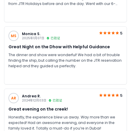
from JTR Holidays before and on the day. Went with our 6-
year-old, and there were plenty of food options. We booked
the lower deck with AC and enjoyed the evening
entertainment. The buffet had good variety, and they even
checked the food temperature before serving. Drinks were
served throughout, and overall it was a really fun evening and
5
Monica S.
MS
great value for money!
2025年1月07日
已验证
Great Night on the Dhow with Helpful Guidance
The dinner and show were wonderful! We had a bit of trouble
finding the ship, but calling the number on the JTR reservation
helped and they guided us perfectly.
5
Andrea R.
AR
2024年12月03日
已验证
Great evening on the creek!
Honestly, the experience blew us away. Way more than we
expected! Had an awesome evening, and everyone in the
family loved it. Totally a must-do if you’re in Dubai!