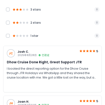
3 stars
0
2 stars
0
1 star
0
5
Josh C.
JC
2025年8月28日
已验证
Dhow Cruise Done Right, Great Support JTR
I booked the direct reporting option for the Dhow Cruise
through JTR Holidays via WhatsApp and they shared the
cruise location with me. We got a little lost on the way, but a
big shoutout to Mr. Umer from JTR Holidays, he replied
immediately on WhatsApp and guided us correctly, so we
were able to board the cruise on time. Honestly, I’d
recommend booking the shared transfers as it’s cheaper
than taking a taxi or driving yourself.
5
Joan H.
JH