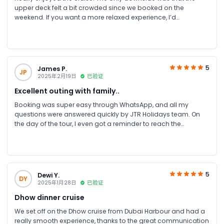
upper deck felt a bit crowded since we booked on the
weekend. If you want a more relaxed experience, I’d
recommend going on a weekday. Overall, the experience was
fantastic from great food, music, and performances.
5
James P.
JP
2025年2月19日
已验证
Excellent outing with family..
Booking was super easy through WhatsApp, and all my
questions were answered quickly by JTR Holidays team. On
the day of the tour, I even got a reminder to reach the
destination. The cruise itself was amazing, the food was great,
the cruise staff were friendly, and overall everything was
perfect!
5
Dewi Y.
DY
2025年1月28日
已验证
Dhow dinner cruise
We set off on the Dhow cruise from Dubai Harbour and had a
really smooth experience, thanks to the great communication