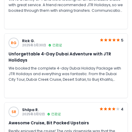
with great service. A friend recommended JTR Holidays, so we
booked through them with sharing transfers. Communication
with both JTR and the cruise team was excellent. Special
thanks to Mr. Karim from the onboard staff for making our
experience even better!
5
Rick G.
RG
2025年3月30日
已验证
Unforgettable 4-Day Dubai Adventure with JTR
Holidays
We booked the complete 4-day Dubai Holiday Package with
JTR Holidays and everything was fantastic. From the Dubai
City Tour, Dubai Creek Cruise, Desert Safari, to Burj Khalifa,
every activity was excellent. Smooth airport transfers and
clear communication throughout the stay made it stress-
free. The highlight was sailing on the traditional dhow,
enjoying the night vibes and skyline views, absolutely
amazing. Special thanks to Mr. Umer for the great service. I’ll
4
Shilpa R.
SR
definitely come back to JTR Holidays for my next adventure.
2025年3月12日
已验证
Awesome Cruise, Bit Packed Upstairs
Really enjoyed the cruise! The only downside was that the