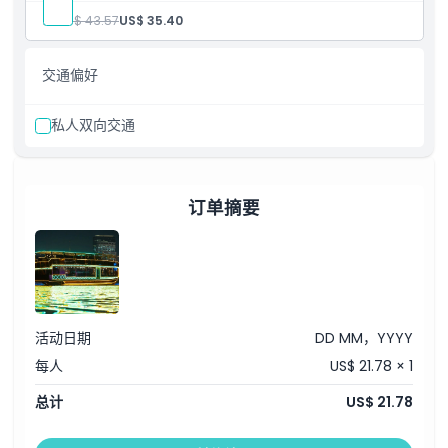
游览路线
2小时游船及晚餐
人:
US$ 43.57
US$ 35.40
经过麦克图姆大桥、谢赫马里亚姆宫、黄金俱乐部景观、艾尔贾
欢迎饮品
取消政策
达夫海滨、加鲁德桥、迪拜市中心及哈利法塔景观，最后停靠迪
无限量国际自助餐
拜节日城。
无限量软饮料
交通偏好
现场DJ，Tanura舞
木偶表演
现场歌唱
私人双向交通
卡拉OK（嘉宾可自行演唱）
入场费 / 迪拜溪多哈游船
指定接送区域：德拉、迪拜布尔迪拜、朱美拉1区、商务湾、Al
Barsha、Al Barsha Heights、Marina JBR。
游船路线
订单摘要
途经Al makhtoum桥、谢赫Maryam宫殿、黄金俱乐部景
观、Al jadaf海滨、Garhoud桥、迪拜市中心及哈利法塔景
观，最后停靠迪拜节日城。
接送时间
晚上7:30 - 7:45
布尔迪拜，德拉，商务湾
晚上7:00 - 7:15
活动日期
DD MM，YYYY
Al Barsha，Al Barsha Heights，JBR（朱美拉海滩住宅
每人
US$ 21.78 × 1
区），迪拜码头，棕榈朱美拉。
总计
US$ 21.78