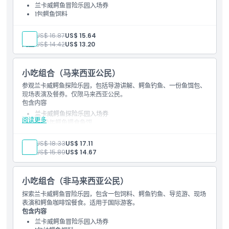
兰卡威鳄鱼冒险乐园入场券
1包鳄鱼饲料
内部导游讲解
鳄鱼钓鱼体验
成人:
US$ 16.87
US$ 15.64
儿童:
US$ 14.42
US$ 13.20
小吃组合（马来西亚公民）
参观兰卡威鳄鱼探险乐园，包括导游讲解、鳄鱼钓鱼、一份鱼饵包、
现场表演及餐券。仅限马来西亚公民。
包含内容
兰卡威鳄鱼探险乐园入场券
阅读更多
1份幼年鳄鱼喂食鱼饵
导游讲解（共享基础）
鳄鱼钓鱼体验
成人:
US$ 18.33
US$ 17.11
鳄鱼互动环节
儿童:
US$ 15.89
US$ 14.67
餐券
小吃组合（非马来西亚公民）
探索兰卡威鳄鱼冒险乐园，包含一包饲料、鳄鱼钓鱼、导览游、现场
表演和鳄鱼咖啡馆餐食。适用于国际游客。
包含内容
兰卡威鳄鱼冒险乐园入场券