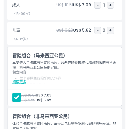
成人
US$ 10.51
US$ 7.09
-
1
+
（13-99岁）
亮点
儿童
US$ 9.29
US$ 5.62
-
0
+
包含项
（4-12岁）
儿童成人政策
冒险组合（马来西亚公民）
享受进入兰卡威鳄鱼冒险乐园，含两包喂食颗粒和精彩刺激的鳄鱼表
排除项
演。为马来西亚公民特别定价。
包含内容
兰卡威鳄鱼冒险乐园入场券
营业时间
阅读更多
2包幼鳄喂食颗粒
成人:
US$ 10.51
US$ 7.09
需要了解的事项
儿童:
US$ 9.29
US$ 5.62
位置
冒险组合（非马来西亚公民）
体验兰卡威鳄鱼冒险乐园，享受两包幼鳄鱼饲料和现场鳄鱼表演。非
常适合国际游客。