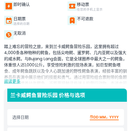
即时确认
移动票
在您的手机上显示
日期票
不可退款
选择的日期
无取消
踏上难忘的冒险之旅，来到兰卡威鳄鱼冒险乐园，这里拥有超过
4,000条各种物种的鳄鱼，包括尖吻鳄、暹罗鳄、几内亚鳄以及强大
的咸水鳄。与Bujang Lang会面，它是全球圈养中最大之一的鳄鱼，
体重惊人达1,000公斤。享受惊险刺激的现场表演，如巨型鳄鱼喂
食、成年鳄鱼跳跃以及令人心跳加速的野性鳄鱼表演，经验丰富的驯
养员在表演中展示他们的技能和勇气。通过用冒险组合票附带的鱼颗
阅读更多
粒包亲手喂养幼年鳄鱼，近距离接触这些迷人的爬行动物。走进史前
世界的恐龙邂逅区，这里有逼真的机械鳄鱼恐龙模型，探访兰卡威树
兰卡威鳄鱼冒险乐园 价格与选项
屋（Treetopia），这是一个拍摄郁郁葱葱环境唯美照片的绝佳景
点。公园每日开放时间为上午9:30至下午6:00，斋月期间特别时间
为上午9:30至下午5:00。门票自出票日起180天内有效，为您的访问
提供灵活选择。兰卡威鳄鱼冒险乐园专为家庭、自然爱好者和探险者
选择日期
DD MM，YYYY
设计，将教育、冒险和乐趣融为一体，是您兰卡威之旅中不可错过的
精彩体验！