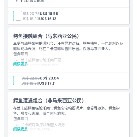
1包幼鳄鱼饲料
导览游（共享方式）
鳄鱼钓鱼体验
成人:
US$ 20.78
US$ 18.58
鳄鱼互动环节
儿童:
US$ 18.33
US$ 16.13
餐食优惠券
鳄鱼接触组合（马来西亚公民）
享受与幼鳄亲密拍照机会，还有导游讲解、鳄鱼捕鱼、一包饲料以及
鳄鱼现场表演，尽在兰卡威鳄鱼冒险乐园。仅限马来西亚人。
包含项目
兰卡威鳄鱼冒险乐园门票
阅读更多
1包饲料供幼年鳄鱼喂食
导游讲解（共享形式）
鳄鱼捕鱼体验
成人:
US$ 22.00
US$ 20.04
鳄鱼互动环节
儿童:
US$ 18.33
US$ 17.11
照片通行券
鳄鱼遭遇组合（非马来西亚公民）
在兰卡威鳄鱼探险乐园与鳄鱼宝宝拍摄照片，享受导览游、鳄鱼钓
鱼、喂食和表演。适合国际旅客。
包含项目
兰卡威鳄鱼探险乐园入场券
阅读更多
1个幼鳄鱼喂食颗粒
导览游（共享）