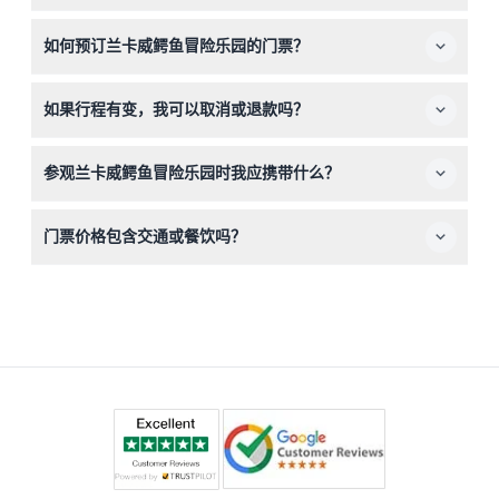
龙互动（可能会变动—请在预订时确认）。
鳄鱼冒险乐园欢迎4岁及以上的游客，2岁及以下儿童在有
如何预订兰卡威鳄鱼冒险乐园的门票？
付费成人陪同下免费入园。
您可以直接在此网站上网上轻松预订门票，选择您偏好的日
如果行程有变，我可以取消或退款吗？
期；门票自发出票日起6个月内有效，您可灵活安排游玩时
间。
门票不可退款且无法取消，请确保您的旅行计划确定后再进
参观兰卡威鳄鱼冒险乐园时我应携带什么？
行预订。
请携带舒适的步行鞋、防晒霜、帽子以及相机或手机以拍
门票价格包含交通或餐饮吗？
照；同时保持充足饮水，并在观看表演和喂食时遵守安全规
定。
不包含。酒店接送、交通、餐饮、饮料、纪念品及额外拍照
或喂养体验需另行安排付费。