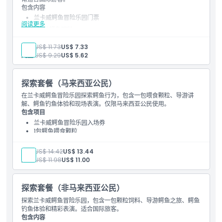
如何到达那里
包含内容
兰卡威鳄鱼冒险乐园门票
阅读更多
如何兑换
2包幼鳄鱼饲料
成人:
US$ 11.73
US$ 7.33
儿童:
US$ 9.29
US$ 5.62
取消政策
探索套餐（马来西亚公民）
在兰卡威鳄鱼冒险乐园探索鳄鱼行为，包含一包喂食颗粒、导游讲
解、鳄鱼钓鱼体验和现场表演。仅限马来西亚公民使用。
包含项目
兰卡威鳄鱼冒险乐园入场券
1包鳄鱼喂食颗粒
内部导览
鳄鱼钓鱼体验
成人:
US$ 14.42
US$ 13.44
儿童:
US$ 11.98
US$ 11.00
探索套餐（非马来西亚公民）
探索兰卡威鳄鱼冒险乐园，包含一包颗粒饲料、导游鳄鱼之旅、鳄鱼
钓鱼体验和精彩表演。适合国际旅客。
包含内容