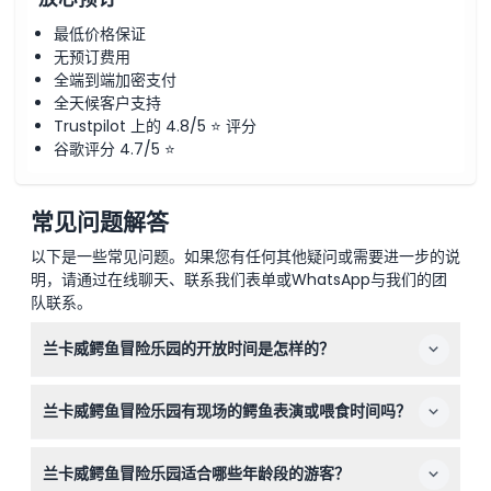
最低价格保证
无预订费用
全端到端加密支付
全天候客户支持
Trustpilot 上的 4.8/5 ⭐ 评分
谷歌评分 4.7/5 ⭐
常见问题解答
以下是一些常见问题。如果您有任何其他疑问或需要进一步的说
明，请通过在线聊天、联系我们表单或WhatsApp与我们的团
队联系。
兰卡威鳄鱼冒险乐园的开放时间是怎样的？
该公园每天上午9:30至下午6:00开放，斋月期间调整为上
兰卡威鳄鱼冒险乐园有现场的鳄鱼表演或喂食时间吗？
午9:30至下午5:00（可能会变动—请在预订时确认）。
有的！公园设有现场鳄鱼表演和定时喂食活动，包括上午
兰卡威鳄鱼冒险乐园适合哪些年龄段的游客？
11:45、下午1:15及3:15的巨鳄喂食时间，另有下午2:00的恐