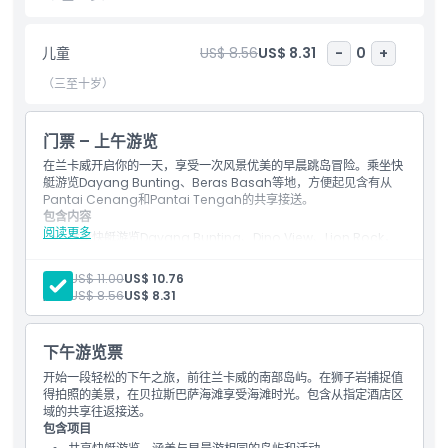
亮点
儿童
US$ 8.56
US$ 8.31
-
0
+
包含项
（三至十岁）
儿童成人政策
门票 – 上午游览
在兰卡威开启你的一天，享受一次风景优美的早晨跳岛冒险。乘坐快
艇游览Dayang Bunting、Beras Basah等地，方便起见含有从
接车时间 送车时间
Pantai Cenang和Pantai Tengah的共享接送。
包含内容
阅读更多
共享快艇游览Dayang Bunting、Dino View、Lion Rock，
排除项
喂鱼和观鹰活动
在Beras Basah岛进行海滩放松
成人:
US$ 11.00
US$ 10.76
共享酒店接送（Pantai Cenang和Pantai Tengah）或在
儿童:
US$ 8.56
US$ 8.31
营业时间
Teluk Baru码头集合
下午游览票
需要了解的事项
开始一段轻松的下午之旅，前往兰卡威的南部岛屿。在狮子岩捕捉值
得拍照的美景，在贝拉斯巴萨海滩享受海滩时光。包含从指定酒店区
域的共享往返接送。
位置
包含项目