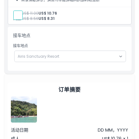
共享快艇游览，涵盖与早晨游相同的岛屿和活动
喂鱼、野生动物观察和海滩时光
着装要求
共享酒店接送或直接集合
成人:
US$ 11.00
US$ 10.76
儿童:
US$ 8.56
US$ 8.31
取消政策
接车地点
接车地点
订单摘要
活动日期
DD MM，YYYY
成人
US$ 10.76 × 1