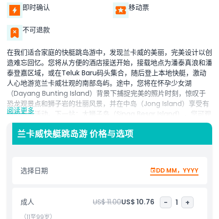
即时确认
移动票
不可退款
在我们适合家庭的快艇跳岛游中，发现兰卡威的美丽，完美设计以创
造难忘回忆。您将从方便的酒店接送开始，接载地点为潘泰真浪和潘
泰登嘉区域，或在Teluk Baru码头集合，随后登上本地快艇，激动
人心地游览兰卡威壮观的南部岛屿。途中，您将在怀孕少女湖
（Dayang Bunting Island）背景下捕捉完美的照片时刻，惊叹于
恐龙观景点和狮子岩的壮丽风景，并在中岛（Jong Island）享受有
阅读更多
趣的喂鱼活动。下一站：大狮子岛（Singa Besar Island），您可观
看野生鹰在头顶盘旋，然后在白沙洁净、水晶般清澈的Beras Basah
兰卡威快艇跳岛游 价格与选项
岛放松。您还可以选择升级您的冒险，在狮子海洋岛浮潜，或在同一
地点享用美味的海滩烧烤午餐。无论您是参加共享上午或下午游，还
是预订最多16人的私人包船，此环保船游都非常适合家庭、情侣和大
自然爱好者。酒店接送服务（仅限潘泰真浪和潘泰登嘉客人）或集合
选择日期
DD MM，YYYY
点选项确保您的便利，同时灵活的行程根据您选择的游览变体（浮潜
或烧烤）而定，可能会因天气和海况有所变动。在这趟难忘的快艇旅
程中，体验“兰卡威必做之事”，穿越马来西亚最美丽的岛屿群之一。
成人
US$ 11.00
US$ 10.76
-
1
+
（11至99岁）