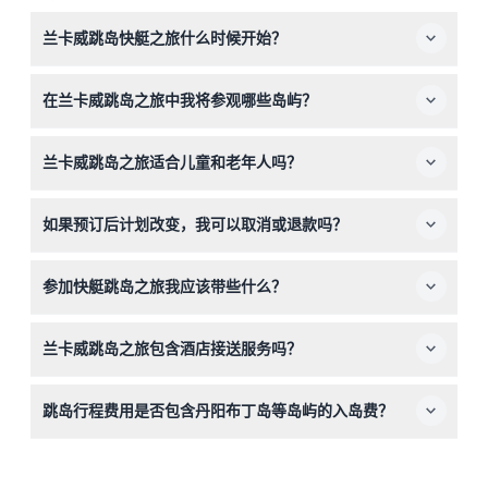
兰卡威跳岛快艇之旅什么时候开始？
行程通常在上午9点或下午2点开始，持续大约4小时。私人
在兰卡威跳岛之旅中我将参观哪些岛屿？
行程提供上午9点至下午1点之间的灵活出发时间（可能会有
变动——请在预订时确认）。
您将探索多个岛屿，包括著名淡水湖的丹阳布丁岛、适合观
兰卡威跳岛之旅适合儿童和老年人吗？
鹰的新加贝沙岛，以及可以在白沙滩上放松和喂鱼的贝拉斯
巴沙岛。
适合，本行程欢迎3岁至99岁的游客，儿童和成人票价相应
如果预订后计划改变，我可以取消或退款吗？
设定。
门票不可退款且不能取消，请务必仔细确认您计划参加行程
参加快艇跳岛之旅我应该带些什么？
的日期和时间后再预订。
请携带泳衣和毛巾，方便在行程中尽情享受海滩时间和游
兰卡威跳岛之旅包含酒店接送服务吗？
泳。
仅凡台岔海滩和丹台中海滩的酒店包含免费接送服务；否
跳岛行程费用是否包含丹阳布丁岛等岛屿的入岛费？
则，您需直接前往杜卢克巴鲁码头集合点。
丹阳布丁岛及其他个人费用不包含在行程价格内，需另行支
付。