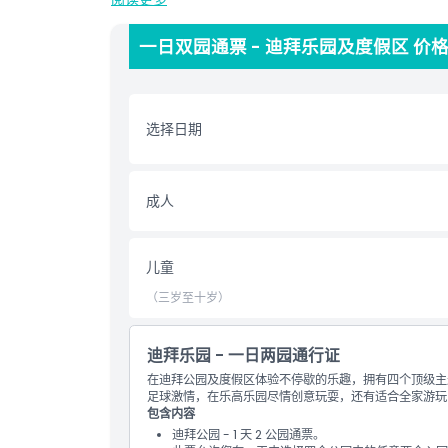
在迪拜皇家马德里世界体验足球的辉煌历史，球迷可通
的历史与成就。不要错过迪拜河畔区，这是一处 免费
一日双园通票 - 迪拜乐园及度假区 价
启发的街区，享受风景优美的水畔、现场表演和国际美
伦比的主题公园乐趣，带来难忘的一天。
选择日期
亮点
成人
包含项
儿童成人政策
儿童
（三岁至十岁）
营业时间
迪拜乐园 - 一日两园通行证
位置
在迪拜公园及度假区体验不停歇的乐趣，拥有四个顶级主
足球激情，在乐高乐园尽情创意玩耍，还有适合全家游玩
包含内容
如何到达那里
迪拜公园 - 1 天 2 公园通票。