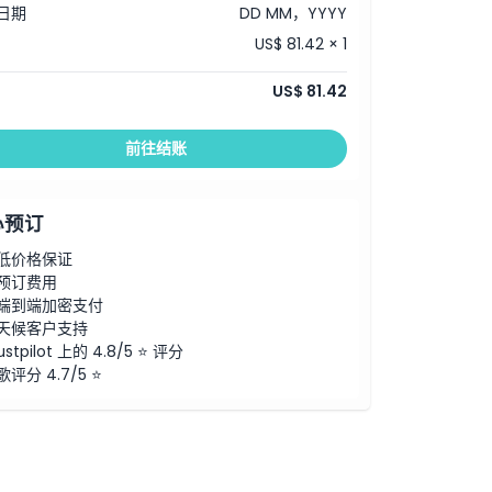
日期
DD MM，YYYY
US$ 81.42 × 1
US$ 81.42
前往结账
心预订
低价格保证
预订费用
端到端加密支付
天候客户支持
ustpilot 上的 4.8/5 ⭐ 评分
歌评分 4.7/5 ⭐