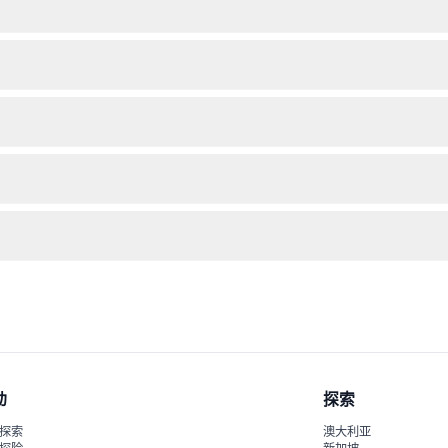
在线查看最新时间（时间可能变动，预订时请确认）。
验证年龄。
划确认后再购买。
霜，以及个人物品如水瓶或帽子，以确保游玩时舒适。
灵活选择游玩日期。
开放情况和营业时间。
动
探索
探索
澳大利亚