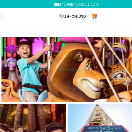
info@jtrholidays.com
ZH-CN
/
USD