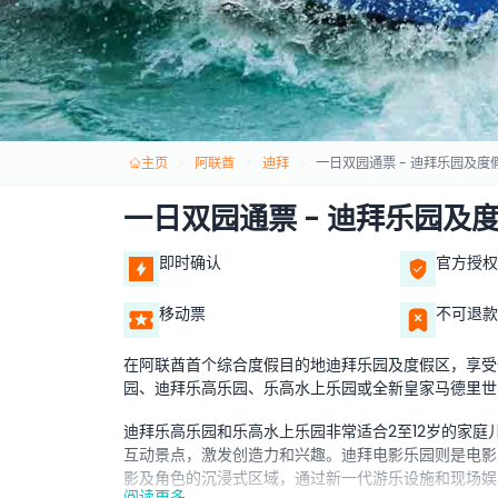
主页
阿联酋
迪拜
一日双园通票 - 迪拜乐园及度
一日双园通票 - 迪拜乐园及
即时确认
官方授权
移动票
不可退款
在阿联酋首个综合度假目的地迪拜乐园及度假区，享受
园、迪拜乐高乐园、乐高水上乐园或全新皇家马德里世
迪拜乐高乐园和乐高水上乐园非常适合2至12岁的家
互动景点，激发创造力和兴趣。迪拜电影乐园则是电影
影及角色的沉浸式区域，通过新一代游乐设施和现场娱
阅读更多