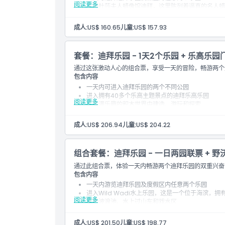
阅读更多
入场杜莎夫人蜡像馆迪拜，这里陈列着逼真的名人蜡
与影视明星、音乐家和全球偶像自拍留念
结合户外刺激体验与互动拍照乐趣
成人:
US$ 160.65
儿童:
US$ 157.93
套餐：迪拜乐园 - 1天2个乐园 + 乐高乐园
通过这张激动人心的组合票，享受一天的冒险，畅游两个
包含内容
一天内可进入迪拜乐园的两个不同公园
进入拥有40多个乐高主题景点的迪拜乐高乐园
阅读更多
在充满乐趣的积木世界中建造、游玩和探索
对有年幼儿童的家庭来说极具价值
成人:
US$ 206.94
儿童:
US$ 204.22
组合套餐：迪拜乐园 - 一日两园联票 + 
通过此组合票，体验一天内畅游两个迪拜乐园的双重兴奋，并
包含内容
一天内游览迪拜乐园及度假区内任意两个乐园
进入Wild Wadi水上乐园，这是一个位于海滨，
阅读更多
享受波浪池、水上过山车和戏水区
陆地冒险与水上乐趣的完美结合
成人:
US$ 201.50
儿童:
US$ 198.77