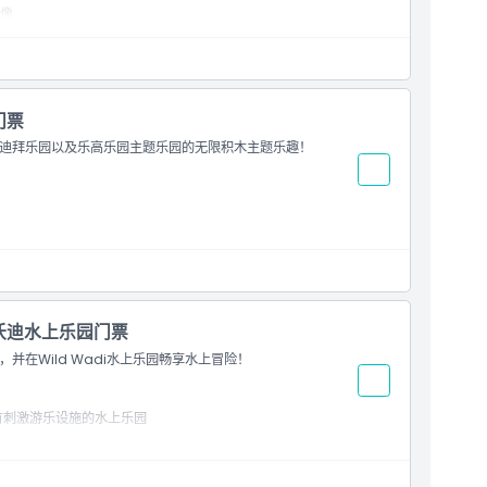
像
门票
迪拜乐园以及乐高乐园主题乐园的无限积木主题乐趣！
野沃迪水上乐园门票
在Wild Wadi水上乐园畅享水上冒险！
拥有刺激游乐设施的水上乐园