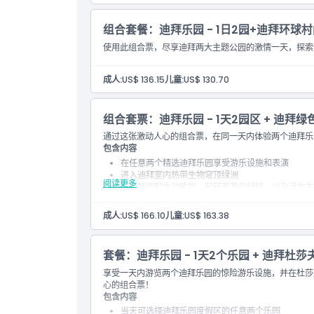
组合套餐：迪拜乐园 - 1日2园+迪拜环球
使用此组合票，尽享迪拜两大主题公园的激情一天，探索
成人:
US$ 136.15
儿童:
US$ 130.70
组合套票：迪拜乐园 - 1天2园区 + 迪拜
通过这张激动人心的组合票，在同一天内体验两个迪拜乐
包含内容
在任意两个精选迪拜乐园享受游乐设施和表演
进入迪拜室内热带生物穹顶绿洲
阅读更多
发现异国野生动植物，郁郁葱葱的绿植，以及活生生
非常适合自然爱好者和寻求生态探险的家庭
成人:
US$ 166.10
儿童:
US$ 163.38
套餐：迪拜乐园 - 1天2个乐园 + 迪拜杜
享受一天内游览两个迪拜乐园的惊险游乐设施，并在杜莎
心的组合票！
包含内容
当天可选择迪拜乐园度假区的任意两个乐园