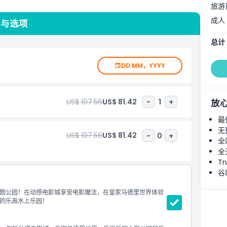
旅游
过互动展览、游戏和主题体验探索世界最传奇的足球俱乐部之一
成人
入场 的主题零售和餐饮区，连接所有乐园。探索受不同历史时期
格与选项
食。无论是与家人还是朋友，一日双园通票让您在迪拜尽享无与
总计
DD MM，YYYY
US$ 107.56
US$ 81.42
-
1
+
放
最
无
US$ 107.56
US$ 81.42
-
0
+
全
全
Tr
谷
题公园！在动感电影城享受电影魔法，在皇家马德里世界体验
的乐高水上乐园！