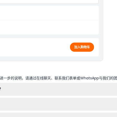
加入购物车
一步的说明，请通过在线聊天、联系我们表单或WhatsApp与我们的
？
拜梦工厂、皇家马德里世界、迪拜乐高乐园或乐高水上乐园中的任意两个公
1点至晚上8点，周末延长至晚上9点；皇家马德里世界平日营业时间为中午