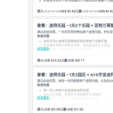
此票允许您在一天内选择四个公园中的任意两个入园
高水上乐园。
条款与条件
成人:
US$ 107.56
US$ 81.42
儿童:
US$ 107.56
US$ 81.4
套餐：迪拜乐园 - 1天2个乐园 + 亚特兰
取消政策
通过此组合票，一天内可同时畅玩两个迪拜乐园，并在亚
包含内容
当天可进入迪拜乐园度假区的任意两个主题乐园
全天畅玩亚特兰蒂斯水世界，全球最大的水上乐园
阅读更多
高速滑道、激流勇进及私人海滩通道
便捷的一体化手机票，适用于主题乐园和水上乐园入
成人:
US$ 204.22
儿童:
US$ 198.77
套餐：迪拜乐园 - 1天2园区 + AYA宇宙
通过此组合票，体验一天内畅游两个迪拜乐园，以及在AYA
包含内容
同一天入场两个您选择的迪拜乐园
进入AYA宇宙，迪拜的沉浸式数字艺术体验
阅读更多
通过光影、声音与投影映射探索未来世界
户外刺激与室内创意的完美结合
成人:
US$ 163.38
儿童:
US$ 157.93