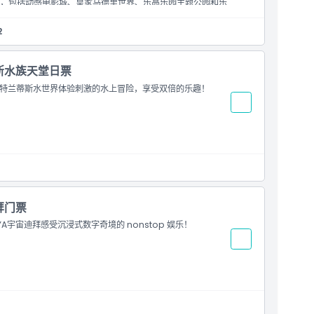
，包括动感电影城、皇家马德里世界、乐高乐园主题公园和乐
2
蒂斯水族天堂日票
特兰蒂斯水世界体验刺激的水上冒险，享受双倍的乐趣！
场
迪拜门票
宇宙迪拜感受沉浸式数字奇境的 nonstop 娱乐！