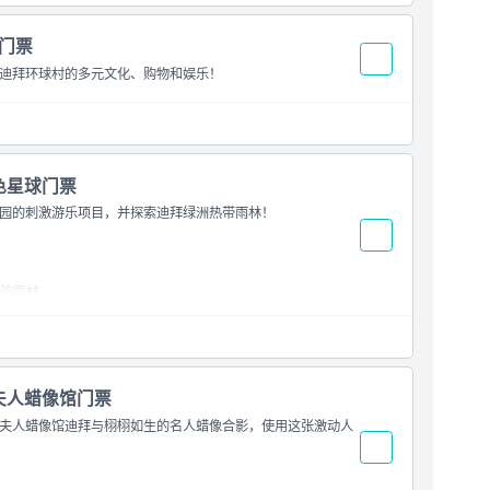
村门票
迪拜环球村的多元文化、购物和娱乐！
绿色星球门票
园的刺激游乐项目，并探索迪拜绿洲热带雨林！
的雨林
莎夫人蜡像馆门票
夫人蜡像馆迪拜与栩栩如生的名人蜡像合影，使用这张激动人