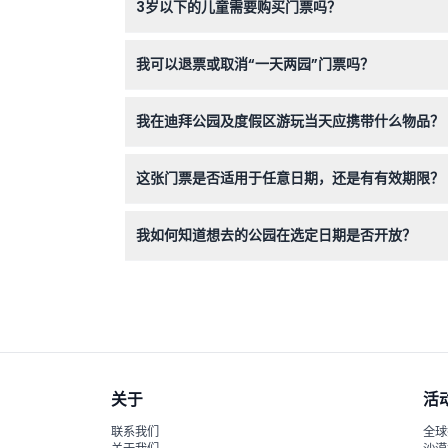
3岁以下的儿童需要购买门票吗？
题公园和水上乐园的营业时间不同，请您在预订时
3岁以下儿童免费入场，但须出示有效身份证明以
我可以退票或取消“一天两园”门票吗？
门票一经购买不可退款且不可取消，请确保您的计
我在迪拜公园及度假区游玩当天应携带什么物品？
请携带您的预订确认单、舒适的服装和鞋子、防晒
这张门票是否适用于任意日期，还是有有效期限？
您的门票自购买之日起有效期为3至6个月，让您
我如何知道想去的公园在选定日期是否开放？
您可以在本网站的在线预订过程中轻松查看公园的
关于
活
联系我们
全球