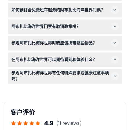
3岁及以下儿童免费入园且无需购票。11岁及以下的游客必
如何预订含免费班车服务的阿布扎比海洋世界门票？
须由持有效票的责任成年人陪同。
您可以在本网站上轻松在线预订带免费班车服务的阿布扎比
阿布扎比海洋世界门票有取消政策吗？
海洋世界门票。只需选择您偏好的日期并完成安全预订流
程。
所有门票均不可退款且不可更换，请在预订前确认您的行
参观阿布扎比海洋世界时我应该携带哪些物品？
程。
请携带适合步行的舒适服装和鞋子，带上相机以捕捉精彩的
在阿布扎比海洋世界可以期待看到和体验什么？
动物互动，以及个人必需品如防晒霜或水瓶。
您可以体验超过100种动物互动和展示，刺激的游乐设施，
参观阿布扎比海洋世界有任何特殊要求或健康注意事项
并进入八个沉浸式主题区，展示包括鲨鱼、魔鬼鱼和海龟在
吗？
内的海洋生物。
游客应能适应白天的步行和站立，除了11岁以下儿童需由成
人陪同外，没有其他年龄或健康限制。
客户评价
4.9
(11 reviews)