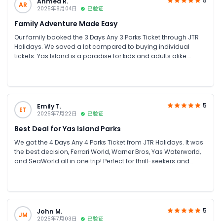
5
Ahmed R.
AR
2025年8月04日
已验证
Family Adventure Made Easy
Our family booked the 3 Days Any 3 Parks Ticket through JTR
Holidays. We saved a lot compared to buying individual
tickets. Yas Island is a paradise for kids and adults alike.
Smooth booking and excellent customer service!
5
Emily T.
ET
2025年7月22日
已验证
Best Deal for Yas Island Parks
We got the 4 Days Any 4 Parks Ticket from JTR Holidays. It was
the best decision, Ferrari World, Warner Bros, Yas Waterworld,
and SeaWorld all in one trip! Perfect for thrill-seekers and
families. Great savings on group bookings too!
5
John M.
JM
2025年7月03日
已验证