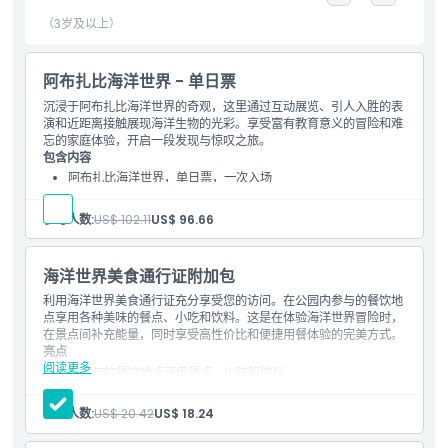
（3岁及以上）
亮点
阿布扎比海洋世界 - 单日票
包含项
沉浸于阿布扎比海洋世界的奇观，这里通过互动展览、引人入胜的表
演和近距离接触展现海洋生物的光彩。享受富有教育意义的冒险和难
儿童成人政策
忘的家庭体验，开启一段发现与惊叹之旅。
包含内容
阿布扎比海洋世界，单日票，一次入场
享受所有游乐设施全天无限次使用。
营业时间
参与人数:
US$ 102.11
US$ 96.66
位置
海洋世界美食通行证附加包
利用海洋世界美食通行证充分享受您的访问。在公园内参与的餐饮地
取消政策
点享用各种美味的餐点、小吃和饮料。这是在体验海洋世界冒险时，
在景点间补充能量，同时享受高性价比和便捷用餐体验的完美方式。
亮点
阅读更多
在参与的餐饮地点享用餐点、小吃和饮料
在海洋世界游玩期间享受极具价值的餐饮体验
可选择多种食品和饮料选项
参与人数:
US$ 20.42
US$ 18.24
方便省心的乐园用餐方式
仅限于选定的参与餐厅和咖啡馆使用