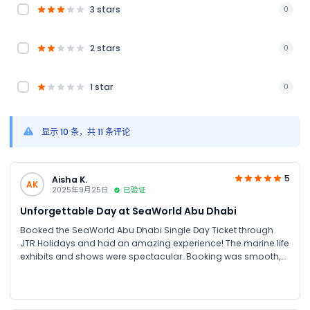
3 stars
0
2 stars
0
1 star
0
显示 10 条，共 11 条评论
5
Aisha K.
AK
2025年9月25日
已验证
Unforgettable Day at SeaWorld Abu Dhabi
Booked the SeaWorld Abu Dhabi Single Day Ticket through
JTR Holidays and had an amazing experience! The marine life
exhibits and shows were spectacular. Booking was smooth,
and the price was great compared to other sites. Highly
recommend for family fun in UAE