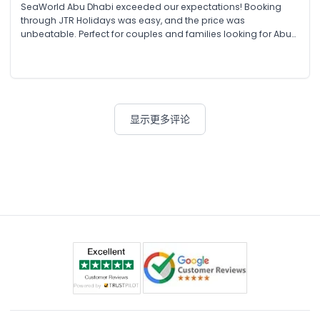
SeaWorld Abu Dhabi exceeded our expectations! Booking
through JTR Holidays was easy, and the price was
unbeatable. Perfect for couples and families looking for Abu
Dhabi attractions and unforgettable experiences.
显示更多评论