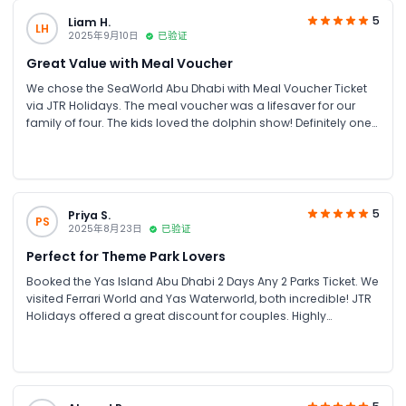
5
Liam H.
LH
2025年9月10日
已验证
Great Value with Meal Voucher
We chose the SeaWorld Abu Dhabi with Meal Voucher Ticket
via JTR Holidays. The meal voucher was a lifesaver for our
family of four. The kids loved the dolphin show! Definitely one
of the best Abu Dhabi attractions for families.
5
Priya S.
PS
2025年8月23日
已验证
Perfect for Theme Park Lovers
Booked the Yas Island Abu Dhabi 2 Days Any 2 Parks Ticket. We
visited Ferrari World and Yas Waterworld, both incredible! JTR
Holidays offered a great discount for couples. Highly
recommend for anyone looking for theme park tickets in UAE.