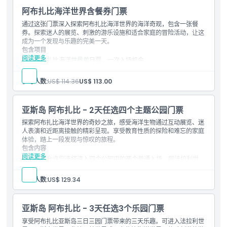
非常适合家庭和计划在海洋世界度过整天的游客
阿布扎比海洋世界含餐券门票
通过这张门票深入探索阿布扎比海洋世界的海洋奇观，包含一张餐
券。探索迷人的展览、刺激的游乐设施和适合家庭的冒险活动，让这
成为一个发现与乐趣的完美一天。
包含项目
阅读更多
阿布扎比海洋世界单日票，一次入场机会。
全天不限次数畅玩所有游乐设施和景点。
包括一份餐食，带来完整体验。
参与人数:
US$ 114.36
US$ 113.00
亚斯岛 阿布扎比 - 2天任选四个主题公园门票
探索阿布扎比海洋世界的奇妙之旅，感受海洋生物通过互动展览、迷
人表演和近距离接触的精彩呈现。享受教育性质的探险和难忘的家庭
体验，踏上一段发现与惊叹的旅程。
包含内容
阅读更多
此票允许您选择进入四个公园中的两个普通入场。即法拉利世
界，亚斯水世界，华纳兄弟阿布扎比与阿布扎比海洋世界。
可分两天使用。您可以选择在连续两天内使用，或在首次访问后
参与人数:
US$ 129.34
的六个日历日内使用。
亚斯岛 阿布扎比 - 3天任选3个乐园门票
享受阿布扎比亚斯岛三日三园门票带来的三天乐趣。可进入法拉利世