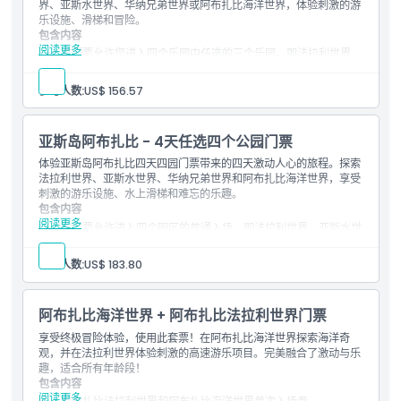
界、亚斯水世界、华纳兄弟世界或阿布扎比海洋世界，体验刺激的游
乐设施、滑梯和冒险。
包含内容
阅读更多
该门票允许您进入四个乐园中任选的三个乐园。即法拉利世界、
亚斯水世界、华纳兄弟阿布扎比和阿布扎比海洋世界。
在三个不同的日期内使用。您可以选择在连续三天内使用，或在
参与人数:
US$ 156.57
首次访问后的六个日历日内使用。
亚斯岛阿布扎比 - 4天任选四个公园门票
体验亚斯岛阿布扎比四天四园门票带来的四天激动人心的旅程。探索
法拉利世界、亚斯水世界、华纳兄弟世界和阿布扎比海洋世界，享受
刺激的游乐设施、水上滑梯和难忘的乐趣。
包含内容
阅读更多
该门票允许进入四个园区的普通入场，即法拉利世界、亚斯水世
界、阿布扎比华纳兄弟世界及阿布扎比海洋世界。
可在四个不同的日子内使用。您可以选择在连续四天内使用，也
参与人数:
US$ 183.80
可在首次游玩后的六个日历日内使用。
阿布扎比海洋世界 + 阿布扎比法拉利世界门票
享受终极冒险体验，使用此套票！在阿布扎比海洋世界探索海洋奇
观，并在法拉利世界体验刺激的高速游乐项目。完美融合了激动与乐
趣，适合所有年龄段！
包含内容
阅读更多