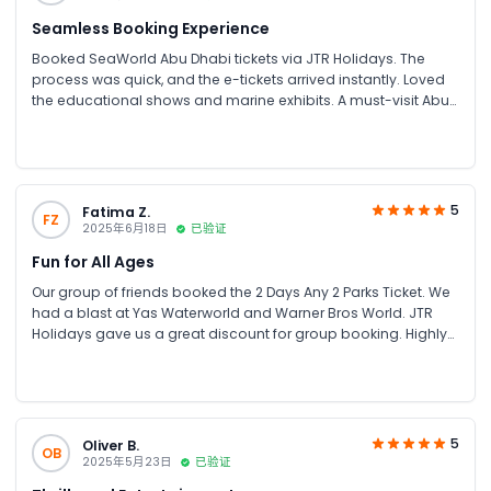
Seamless Booking Experience
Booked SeaWorld Abu Dhabi tickets via JTR Holidays. The
process was quick, and the e-tickets arrived instantly. Loved
the educational shows and marine exhibits. A must-visit Abu
Dhabi attraction for families and couples.
5
Fatima Z.
FZ
2025年6月18日
已验证
Fun for All Ages
Our group of friends booked the 2 Days Any 2 Parks Ticket. We
had a blast at Yas Waterworld and Warner Bros World. JTR
Holidays gave us a great discount for group booking. Highly
recommend for family fun UAE and friends’ trips!
5
Oliver B.
OB
2025年5月23日
已验证