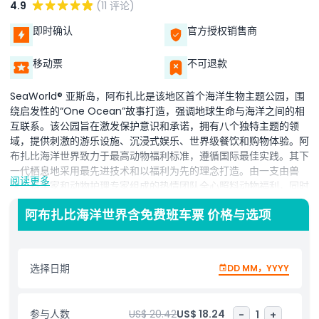
4.9
(11 评论)
即时确认
官方授权销售商
移动票
不可退款
SeaWorld® 亚斯岛，阿布扎比是该地区首个海洋生物主题公园，围
绕启发性的“One Ocean”故事打造，强调地球生命与海洋之间的相
互联系。该公园旨在激发保护意识和承诺，拥有八个独特主题的领
域，提供刺激的游乐设施、沉浸式娱乐、世界级餐饮和购物体验。阿
布扎比海洋世界致力于最高动物福利标准，遵循国际最佳实践。其下
一代栖息地采用最先进技术和以福利为先的理念打造。由一支由兽
阅读更多
医、科学家和动物护理专家组成的热情团队全心照料动物福利，同时
向游客普及海洋保护知识。公园还将展出全球最大的海洋水族馆，拥
阿布扎比海洋世界含免费班车票 价格与选项
有超过68,000只动物，包括鲨鱼、鳐鱼、鱼类和海龟。这里设有阿
联酋首个研究、救援、康复及释放中心，推动全球保护工作。阿布扎
比海洋世界是首个不设虎鲸的此类公园，提供自然化栖息地和近距离
动物接触体验。由Miral和SeaWorld Parks & Entertainment开
选择日期
DD MM，YYYY
发，这座下一代公园巩固了亚斯岛作为全球旅游中心的地位，与法拉
利世界、华纳兄弟世界和亚斯水上世界齐名。
参与人数
US$ 20.42
US$ 18.24
-
1
+