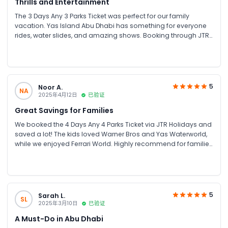
Thrills and Entertainment
The 3 Days Any 3 Parks Ticket was perfect for our family
vacation. Yas Island Abu Dhabi has something for everyone
rides, water slides, and amazing shows. Booking through JTR
Holidays was hassle-free and affordable.
5
Noor A.
NA
2025年4月12日
已验证
Great Savings for Families
We booked the 4 Days Any 4 Parks Ticket via JTR Holidays and
saved a lot! The kids loved Warner Bros and Yas Waterworld,
while we enjoyed Ferrari World. Highly recommend for families
looking for theme park tickets in Abu Dhabi.
5
Sarah L.
SL
2025年3月10日
已验证
A Must-Do in Abu Dhabi