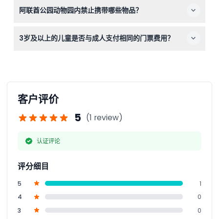
阿联酋公园动物园内禁止携带哪些物品？
禁止携带瓶装物品、烟花爆竹、激光笔以及任何可能打扰其
3岁及以上的儿童是否与成人支付相同的门票费用？
他游客或动物的物品。
是的，3岁及以上的儿童需支付与成人相同的票价。
客户评价
5
(1 review)
认证评论
评分细目
5
1
4
0
3
0