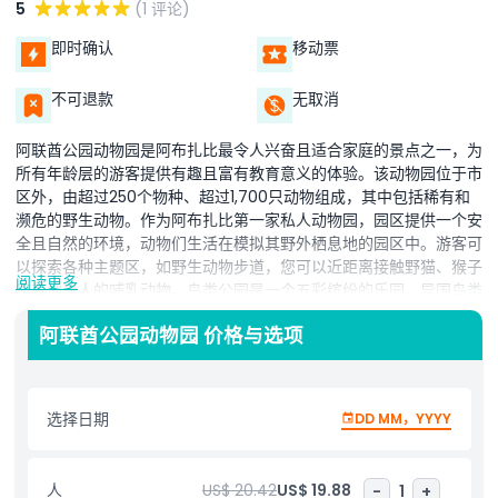
5
(1 评论)
即时确认
移动票
不可退款
无取消
阿联酋公园动物园是阿布扎比最令人兴奋且适合家庭的景点之一，为
所有年龄层的游客提供有趣且富有教育意义的体验。该动物园位于市
区外，由超过250个物种、超过1,700只动物组成，其中包括稀有和
濒危的野生动物。作为阿布扎比第一家私人动物园，园区提供一个安
全且自然的环境，动物们生活在模拟其野外栖息地的园区中。游客可
以探索各种主题区，如野生动物步道，您可以近距离接触野猫、猴子
阅读更多
和其他迷人的哺乳动物。鸟类公园是一个五彩缤纷的乐园，异国鸟类
自由飞翔，营造出充满活力和互动的氛围。您还可以看到爬行动物、
阿联酋公园动物园 价格与选项
草食动物以及来自世界各地的异国动物。真正使阿联酋公园动物园与
众不同的是其互动体验。家庭可参与动物喂食、教育讲座以及动手活
动，以有趣且吸引人的方式让孩子们了解野生动物保护。无论您是游
客还是本地居民，阿联酋公园动物园都是充满冒险、学习和难忘动物
选择日期
DD MM，YYYY
体验的一天的理想场所。它非常适合家庭、学校团体及自然爱好者。
人
US$ 20.42
US$ 19.88
-
1
+