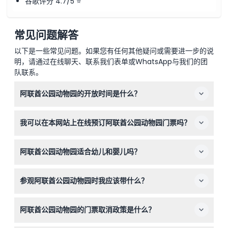
谷歌评分 4.7/5 ⭐
常见问题解答
以下是一些常见问题。如果您有任何其他疑问或需要进一步的说
明，请通过在线聊天、联系我们表单或WhatsApp与我们的团
队联系。
阿联酋公园动物园的开放时间是什么？
动物园每天开放，时间为上午9点至晚上9点（可能会有变
我可以在本网站上在线预订阿联酋公园动物园门票吗？
动—请在预订时确认）。
可以，您可以在此轻松在线预订阿联酋公园动物园门票，确
阿联酋公园动物园适合幼儿和婴儿吗？
保您的参观名额。
绝对适合！0至3岁的儿童免费入场，动物园提供适合各年
参观阿联酋公园动物园时我应该带什么？
龄段儿童的家庭友好型景点。
请穿舒适的鞋子，携带相机和防晒用品；请注意，动物园内
阿联酋公园动物园的门票取消政策是什么？
不允许携带外来食物和饮料。
门票不予退还且无法取消，请务必仔细规划您的行程。