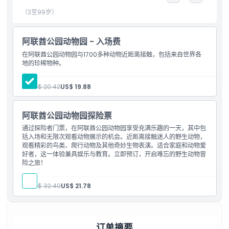
亮点
（3至99岁）
包含项
阿联酋公园动物园 - 入场费
在阿联酋公园动物园与1700多种动物近距离接触，包括来自世界各
儿童成人政策
地的珍稀物种。
人:
US$ 20.42
US$ 19.88
排除项
阿联酋公园动物园探险票
营业时间
通过探险者门票，在阿联酋公园动物园享受充满乐趣的一天，其中包
括入场和无限次观看动物展示的机会。近距离接触迷人的野生动物，
观看精彩的鸟类、爬行动物及其他奇妙生物表演。适合家庭和动物爱
需要了解的事项
好者，这一体验兼具娱乐与教育。立即预订，开启难忘的野生动物冒
险之旅！
位置
人:
US$ 32.40
US$ 21.78
如何到达那里
订单摘要