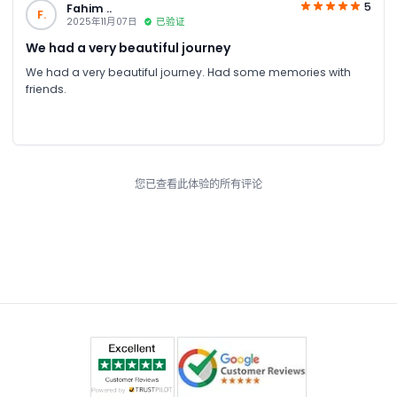
5
Fahim ..
F.
2025年11月07日
已验证
We had a very beautiful journey
We had a very beautiful journey. Had some memories with
friends.
您已查看此体验的所有评论