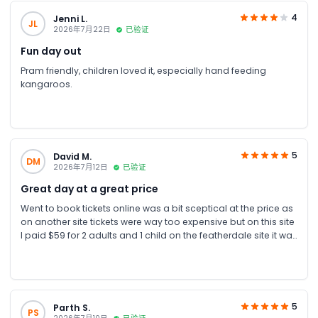
4
Jenni L.
JL
2026年7月22日
已验证
Fun day out
Pram friendly, children loved it, especially hand feeding
kangaroos.
5
David M.
DM
2026年7月12日
已验证
Great day at a great price
Went to book tickets online was a bit sceptical at the price as
on another site tickets were way too expensive but on this site
I paid $59 for 2 adults and 1 child on the featherdale site it was
like $125 it was a little bit cold the paddymelons were already
well feed so they didn’t come over for food but the rest of the
animals were really active even the reptiles and many other
animals you normally don’t see so was a great day all round
5
Parth S.
PS