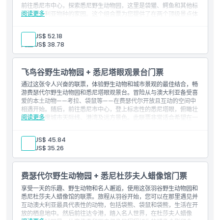
位置
前往悉尼市中心，探索悉尼野生动物园，这里是袋獾、鳄鱼和其他标
阅读更多
志性澳大利亚物种的家园。这个组合票为您提供了在两个顶级景点体
验澳大利亚独特生物多样性的绝佳方式。非常适合家庭、游客和寻求
取消政策
沉浸式教育体验的动物爱好者。
成人:
US$ 52.18
包含内容
儿童:
US$ 38.78
Featherdale野生动物园普通门票。
悉尼野生动物园普通门票。
飞鸟谷野生动物园 + 悉尼塔眼观景台门票
通过这张令人兴奋的联票，体验野生动物和城市景观的最佳结合，畅
游费瑟代尔野生动物园和悉尼塔眼观景台。冒险从与澳大利亚备受喜
爱的本土动物——考拉、袋鼠等——在费瑟代尔开放且互动的空间中
相遇开始。随后，前往悉尼市中心，登上标志性的悉尼塔眼，俯瞰壮
阅读更多
丽的360度城市天际线、港湾及远方景色。此联票非常适合希望在一
天内以实惠价格探索澳大利亚自然奇观和城市美景的游客。
包含项目
成人:
US$ 45.84
费瑟代尔野生动物园普通门票。
儿童:
US$ 35.26
悉尼塔眼观景台普通入场券。
费瑟代尔野生动物园 + 悉尼杜莎夫人蜡像馆门票
享受一天的乐趣、野生动物和名人邂逅，使用这张羽谷野生动物园和
悉尼杜莎夫人蜡像馆的联票。旅程从羽谷开始，您可以在那里遇见并
互动澳大利亚最具代表性的动物，包括袋熊、袋鼠和袋熊，生活在开
放的栖息地中。然后前往达令港，踏入名人世界，在杜莎夫人蜡像