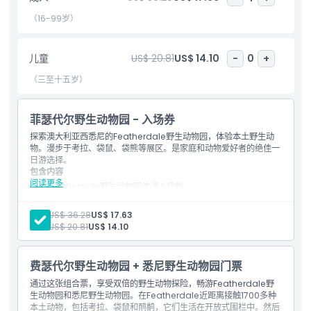
（16-99岁）
亮点
儿童
US$ 20.81
US$ 14.10
-
0
+
包含项
（三至十五岁）
儿童成人政策
菲瑟代尔野生动物园 - 入场券
探索澳大利亚西悉尼的Featherdale野生动物园，体验本土野生动
物。漫步于考拉、袋鼠、袋熊等展区。是家庭和动物爱好者的绝佳一
排除项
日游选择。
包含内容
阅读更多
Featherdale野生动物园普通入场券
不适合
可观赏260多个物种、超过2,000只澳大利亚本土动物。
参观考拉、袋鼠、沙袋鼠和鸟类的栖息地。
成人:
US$ 36.28
US$ 17.63
全天享受野生动物展示及饲养员讲解。
儿童:
US$ 20.81
US$ 14.10
营业时间
费瑟代尔野生动物园 + 悉尼野生动物园门票
需要了解的事项
通过这张组合票，享受双倍的野生动物探险，畅游Featherdale野
生动物园和悉尼野生动物园。在Featherdale近距离接触1700多种
本土动物，包括考拉、袋鼠和鸸鹋，它们生活在开放式围栏中。然后