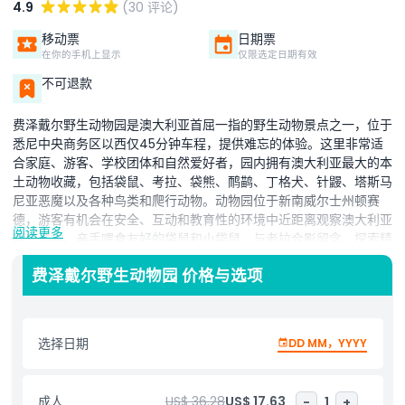
4.9
(30 评论)
移动票
日期票
在你的手机上显示
仅限选定日期有效
不可退款
费泽戴尔野生动物园是澳大利亚首屈一指的野生动物景点之一，位于
悉尼中央商务区以西仅45分钟车程，提供难忘的体验。这里非常适
合家庭、游客、学校团体和自然爱好者，园内拥有澳大利亚最大的本
土动物收藏，包括袋鼠、考拉、袋熊、鸸鹋、丁格犬、针鼹、塔斯马
尼亚恶魔以及各种鸟类和爬行动物。动物园位于新南威尔士州顿赛
德，游客有机会在安全、互动和教育性的环境中近距离观察澳大利亚
阅读更多
野生动物。亲手喂食友好的袋鼠和小袋鼠，与考拉合影留念，探索精
心设计的展览，重现澳大利亚最具标志性物种的自然栖息地。这个获
费泽戴尔野生动物园 价格与选项
奖的野生动物园以其对保护、动物福利和公众教育的专注而闻名。费
泽戴尔通过繁育计划和保护合作，积极保护濒危本土物种。动物园还
提供多种教育讲座、野生动物展示和幕后体验，帮助游客深入了解澳
大利亚独特的生态系统。费泽戴尔野生动物园交通便利，可驾车或乘
选择日期
DD MM，YYYY
坐公共交通到达，设有游客友好设施，包括有遮荫的步道、野餐区、
咖啡馆和礼品店。无论您是首次访问悉尼还是计划本地一日游，费泽
戴尔都提供了新南威尔士州最佳的野生动物体验之一。
成人
US$ 36.28
US$ 17.63
-
1
+