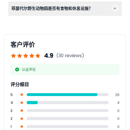
请带上舒适的步行鞋、帽子、防晒霜和水，以保证您的游览
菲瑟代尔野生动物园是否有食物和休息设施？
舒适。欢迎携带相机记录您的野生动物近距离体验！
有，公园内设有野餐区、提供零食和餐食的咖啡馆以及出售
纪念品的礼品店，确保您的访问愉快。
客户评价
4.9
(30 reviews)
认证评论
评分细目
5
26
4
4
3
0
2
0
1
0