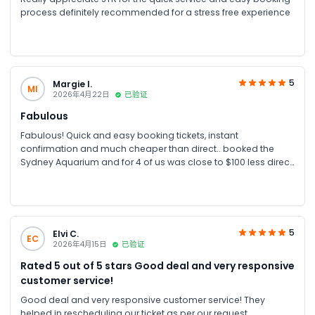
process definitely recommended for a stress free experience
5
Margie I.
MI
2026年4月22日
已验证
Fabulous
Fabulous! Quick and easy booking tickets, instant
confirmation and much cheaper than direct.. booked the
Sydney Aquarium and for 4 of us was close to $100 less direct
with the Aquarium... highly recommended
5
Elvi C.
EC
2026年4月15日
已验证
Rated 5 out of 5 stars Good deal and very responsive
customer service!
Good deal and very responsive customer service! They
helped in rescheduling our ticket as per our request.