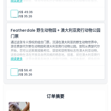
阅读更多
馆，与全球明星、体育传奇和历史偶像的栩栩如生的蜡像合影留念。
此联票非常适合家庭、游客和任何希望在难忘的一天内体验悉尼野性
与奇妙一面的游客。
成人:
US$ 49.36
包含内容
儿童:
US$ 35.26
羽谷野生动物园一般入场券。
悉尼杜莎夫人蜡像馆一般入场券。
Featherdale 野生动物园 + 澳大利亚爬行动物公园
门票
通过这张令人惊叹的组合门票，沉浸在澳大利亚的野生动物世界中，
游览费瑟代尔野生动物园和澳大利亚爬行动物公园。冒险从费瑟代尔
开始，您可以近距离接触考拉、袋鼠和袋熊等标志性澳大利亚动物，
这些动物生活在开放且自然风格的栖息地。接着，前往澳大利亚爬行
阅读更多
动物公园，这里收藏着各种迷人的爬行动物，包括有毒蛇、鳄鱼和异
国生物。这张组合票完美融合了标志性的澳大利亚野生动物和刺激的
爬行动物体验，非常适合家庭、自然爱好者和动物爱好者寻求有趣且
成人:
US$ 56.41
富有教育意义的体验。
儿童:
US$ 35.26
包含内容
费瑟代尔野生动物园普通门票。
澳大利亚爬行动物公园普通入场券。
订单摘要