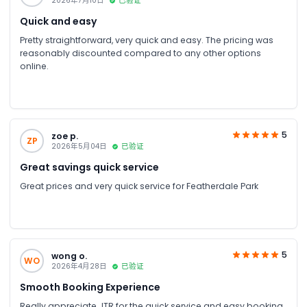
2026年7月10日
已验证
Quick and easy
Pretty straightforward, very quick and easy. The pricing was
reasonably discounted compared to any other options
online.
5
zoe p.
ZP
2026年5月04日
已验证
Great savings quick service
Great prices and very quick service for Featherdale Park
5
wong o.
WO
2026年4月28日
已验证
Smooth Booking Experience
Really appreciate JTR for the quick service and easy booking