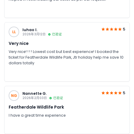
5
luhao l.
LL
2026年3月12日
已验证
Very nice
Very nice! ! ! ! Lowest cost but best experience! I booked the
ticket for Featherdale Wildlife Park, Jtr holiday help me save 10
dollars totally
5
Nannette G.
NG
2026年2月03日
已验证
Featherdale Wildlife Park
I have a great time experience