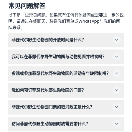
常见问题解答
以下是一些常见问题。如果您有任何其他疑问或需要进一步的说
明，请通过在线聊天、联系我们表单或WhatsApp与我们的团
队联系。
菲瑟代尔野生动物园的开放时间是什么？
菲瑟代尔野生动物园每日开放时间为上午8点至下午5点，
我可以在菲瑟代尔野生动物园与动物见面并喂食吗？
圣诞节当天缩短为上午8点至下午2点（时间可能会有变动
——请在预订时确认）。
可以，您可以近距离接触并亲手喂袋鼠和小袋鼠，还可以与
参观或参加菲瑟代尔野生动物园的活动有年龄限制吗？
考拉、企鹅和短尾矮袋狸互动，享受贴近自然的野生动物体
验。
3岁以下儿童免费入园，但10岁以下儿童不能参与活动。此
我如何预订菲瑟代尔野生动物园的门票？
外，16岁及以下的游客必须由18岁及以上的付费成人陪同，
孕妇和婴幼儿不适合参加某些体验项目。
您可以在本网站上方便地在线预订门票，并可以查询您偏好
菲瑟代尔野生动物园门票的取消政策是什么？
的日期的可用情况。
门票不可退款且不可取消，请确保在您所预订的日期和时间
访问菲瑟代尔野生动物园时我需要带什么？
使用门票。