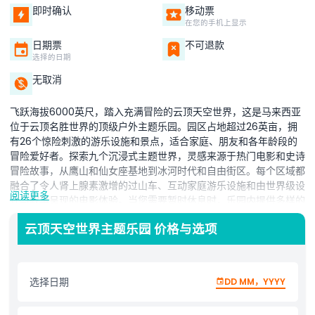
即时确认
移动票
在您的手机上显示
日期票
不可退款
选择的日期
无取消
飞跃海拔6000英尺，踏入充满冒险的云顶天空世界，这是马来西亚
位于云顶名胜世界的顶级户外主题乐园。园区占地超过26英亩，拥
有26个惊险刺激的游乐设施和景点，适合家庭、朋友和各年龄段的
冒险爱好者。探索九个沉浸式主题世界，灵感来源于热门电影和史诗
冒险故事，从鹰山和仙女座基地到冰河时代和自由街区。每个区域都
融合了令人肾上腺素激增的过山车、互动家庭游乐设施和由世界级设
阅读更多
计与叙事呈现的电影体验。当您需要暂时休息时，乐园内提供多样的
餐饮选择、主题购物点和现场娱乐表演。无论您是寻求刺激，还是计
云顶天空世界主题乐园 价格与选项
划亲子出游，云顶天空世界保证让您在云端度过充满乐趣、欢笑和难
忘回忆的一整天。
选择日期
DD MM，YYYY
亮点