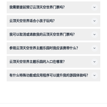
乐园每天上午10点到下午6点开放，但每周二闭园，马来西
我需要提前预订云顶天空世界门票吗？
亚的国家公共假期和学校假日除外（可能会有变动——请在
预订时确认）。
是的，建议至少提前一天在本网站在线购买门票，以确保入
云顶天空世界适合小孩子玩吗？
园，因为每日容量有限。
身高低于89厘米的儿童免费入园，但0至17岁的儿童必须由
我可以取消或退款我的云顶天空世界门票吗？
购买门票的成人陪同。身高111厘米及以上的游客按成人票价
收费。
门票不可退款且不可取消，请在预订时谨慎选择出行日期。
参观云顶天空世界主题乐园时我应该携带什么？
请携带舒适的衣物、适合步行的鞋子，以及一些现金或银行
云顶天空世界主题乐园的入口在哪里？
卡，用于购买餐饮、纪念品和门票外的其他费用。
入口位于云顶大道购物中心G层的SkyAvenue Gateway，
有什么特殊功能或应用程序可以提升我的游园体验吗？
抵达云顶高原后很容易找到。
有，官方云顶天空世界手机应用程序可以帮助您购买门票、
查看游乐设施等候时间，并预订虚拟排队通行证，让体验更
加顺畅。