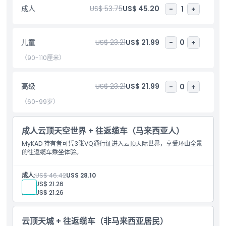
成人
US$ 53.75
US$ 45.20
-
1
+
包含项
儿童成人政策
儿童
US$ 23.21
US$ 21.99
-
0
+
（90-110厘米）
排除项
高级
US$ 23.21
US$ 21.99
-
0
+
营业时间
（60-99岁）
需要了解的事项
成人云顶天空世界 + 往返缆车（马来西亚人）
MyKAD 持有者可凭3张VQ通行证进入云顶天际世界，享受环山全景
的往返缆车乘坐体验。
位置
成人:
US$ 46.42
US$ 28.10
如何兑换
儿童:
US$ 21.26
高级:
US$ 21.26
取消政策
云顶天城 + 往返缆车（非马来西亚居民）