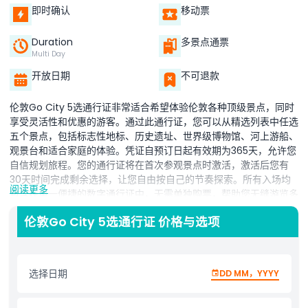
即时确认
移动票
Duration
多景点通票
Multi Day
开放日期
不可退款
伦敦Go City 5选通行证非常适合希望体验伦敦各种顶级景点，同时
享受灵活性和优惠的游客。通过此通行证，您可以从精选列表中任选
五个景点，包括标志性地标、历史遗址、世界级博物馆、河上游船、
观景台和适合家庭的体验。凭证自预订日起有效期为365天，允许您
自信规划旅程。您的通行证将在首次参观景点时激活，激活后您有
30天时间完成剩余选择，让您自由按自己的节奏探索。所有入场均
阅读更多
包含在单一便捷的数字通行证中，无需单独购票，帮助您无缝游览多
个景点。无论您想重访喜爱的景点、探索不同街区、享受当地咖啡馆
伦敦Go City 5选通行证 价格与选项
和市场，或增加额外体验，此通行证均提供完全的灵活性。非常适合
情侣、家庭以及喜欢轻松观光节奏的旅行者，5选通行证在发掘伦敦
的文化、历史和娱乐时，确保方便、实惠和自由。
选择日期
DD MM，YYYY
亮点