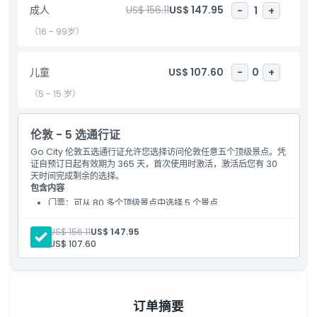
成人
US$ 156.11
US$ 147.95
-
1
+
包含项
（16 - 99岁）
儿童成人政策
儿童
US$ 107.60
-
0
+
（5 - 15 岁）
排除项
伦敦 - 5 选通行证
需要了解的事项
Go City 伦敦五选通行证允许您选择访问伦敦任意五个顶级景点。凭
证自预订日起有效期为 365 天，首次使用时激活，激活后您有 30
天时间完成剩余的选择。
包含内容
位置
门票：可从 80 多个顶级景点中选择 5 个景点
取消政策
成人:
US$ 156.11
US$ 147.95
儿童:
US$ 107.60
订单摘要