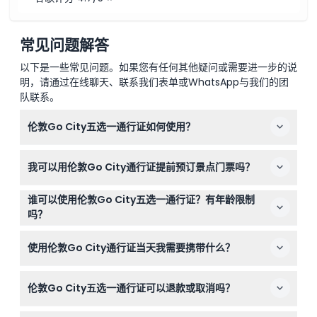
常见问题解答
以下是一些常见问题。如果您有任何其他疑问或需要进一步的说
明，请通过在线聊天、联系我们表单或WhatsApp与我们的团
队联系。
伦敦Go City五选一通行证如何使用？
您可以从伦敦80多个景点中选择五个，通过您的数字通行
我可以用伦敦Go City通行证提前预订景点门票吗？
证入场。通行证在您第一次使用时激活，有效期为30天，
让您可以灵活自由地按自己的节奏游玩。
部分景点需要提前预订或特定时间段预约，您可以在本网站
谁可以使用伦敦Go City五选一通行证？有年龄限制
在线预订时进行管理。
吗？
成人通行证适用于16至99岁，儿童通行证适用于5至15岁，
使用伦敦Go City通行证当天我需要携带什么？
适合大多数家庭和单独旅行者使用。
请携带智能手机或打印的数字通行证，并在部分景点可能需
伦敦Go City五选一通行证可以退款或取消吗？
要出示儿童或成人有效身份证明。
门票不可退款且无法取消，请在预订前确认您的日期。