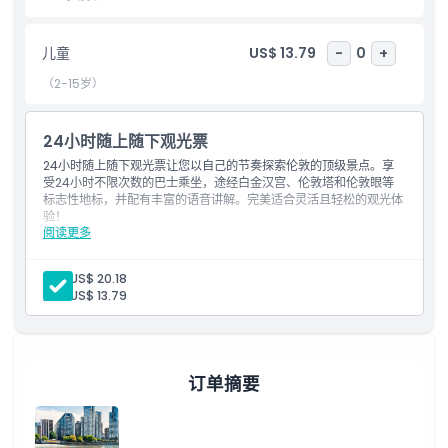
人。
儿童
US$ 13.79
-
0
+
泰晤士河游船也是从一个地点往返到另一个地点的便捷方式。河上有
（2-15岁）
多个码头，您可以在伦敦各处多点上下船。这不仅让游船之旅充满乐
趣，也使您便于探索城市不同区域。
24小时随上随下观光票
24小时随上随下观光票让您以自己的节奏探索伦敦的顶级景点。享
受24小时不限次数的巴士乘坐，途经白金汉宫、伦敦塔和伦敦眼等
亮点
标志性地标，并配有丰富的语音讲解。完美适合灵活且轻松的观光体
验！
阅读更多
包含项目
包含项
车上实时讲解
1天随上随下河流游船通行证
成人:
US$ 20.18
语音导览提供英语、意大利语、法语、德语、西班牙语、中文、
儿童:
US$ 13.79
儿童成人政策
俄语和日语版本
不包含项目
景点门票
营业时间
酒店接送
餐饮
订单摘要
其他个人消费
小费及服务费
需要了解的事项