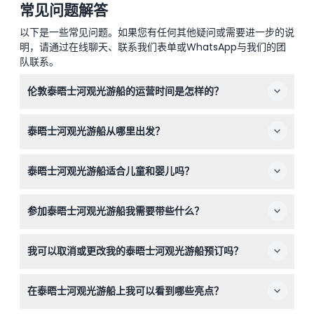
常见问题解答
以下是一些常见问题。如果您有任何其他疑问或需要进一步的说
明，请通过在线聊天、联系我们表单或WhatsApp与我们的团
队联系。
伦敦泰晤士河观光游船的运营时间是怎样的？
游船每天运行，时间大约从上午10点到下午5点，每30分钟
泰晤士河观光游船从哪里出发？
左右一班（具体时间可能会有变动——请在预订时确认）。
游船从几个主要码头出发，包括威斯敏斯特码头、河滨码
泰晤士河观光游船适合儿童和婴儿吗？
头、节日码头、银行站码头和格林尼治码头，您可以灵活选
择出发地点。
适合！0-4岁的儿童免费乘坐。所有0-15岁的儿童必须有付
参加泰晤士河观光游船我需要带些什么？
费成人陪同，16岁及以上的乘客需购买成人票价。
请携带适合天气的舒适服装和相机，捕捉标志性景点。请注
我可以取消或更改我的泰晤士河观光游船预订吗？
意部分座位在户外，船上禁止吸烟和饮酒。
门票不可退款，且无法取消或更改，请务必在预订时选择正
在泰晤士河观光游船上我可以看到哪些亮点？
确的日期和时间。