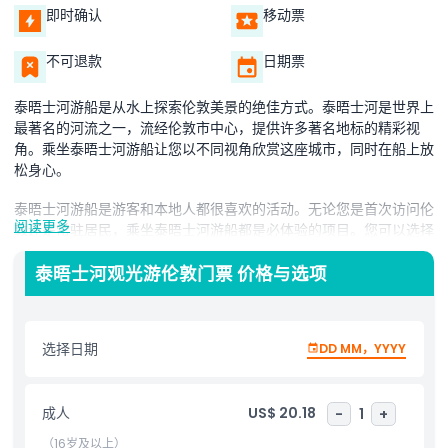
即时确认
移动票
不可退款
日期票
泰晤士河游船是从水上探索伦敦美景的绝佳方式。泰晤士河是世界上
最著名的河流之一，流经伦敦市中心，提供许多著名地标的精彩视
角。乘坐泰晤士河游船让您以不同视角欣赏这座城市，同时在船上放
松身心。
泰晤士河游船是游客和本地人都很喜欢的活动。无论您是首次访问伦
阅读更多
敦还是常驻居民，乘坐泰晤士河游船都是必体验的项目。您可以选择
多种游船类型，包括观光游、午餐游和夜游。许多游船提供解说服
务，让您了解沿途地标的历史，如伦敦塔、大本钟和伦敦眼。
泰晤士河观光游伦敦门票 价格与选项
泰晤士河游船的一个优点是您可以看到步行不易到达的城市部分。您
可沿河岸欣赏美丽建筑、历史遗迹和宁静绿地。游船也是拍摄伦敦天
选择日期
DD MM，YYYY
际线绝美照片的极佳机会。
乘坐泰晤士河游船可以享受平静祥和的旅程。船只舒适，许多配备室
内和室外座位。选择夜游时，您将看到灯火辉煌的夜伦敦，呈现梦幻
成人
US$ 20.18
-
1
+
般的体验。泰晤士河游船适合情侣、家庭或任何喜欢探索新地点的
（16岁及以上）