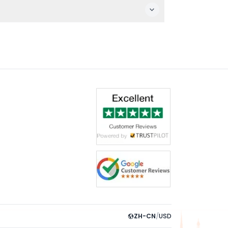
ZH-CN
/
USD