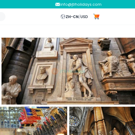
info@jtrholidays.com
ZH-CN
/
USD