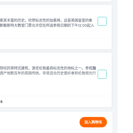
索其丰富的历史。欣赏标志性的加冕椅，这是英国皇室的象
敏斯特大教堂门票允许您在所选参观日期的下午12:00起入
惊叹的哥特式建筑，游览伦敦最具标志性的地标之一。参观
加
遗产地数百年的英国传统。非常适合历史爱好者和伦敦观光行
46
加入购物车