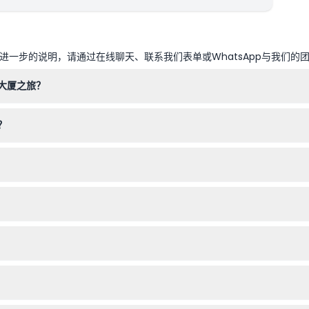
一步的说明，请通过在线聊天、联系我们表单或WhatsApp与我们的
大厦之旅？
票，以及身份证明（如可能）。语音导览已包含，无需携带额外设备。
？
须由一名付费成人陪同，12岁及以上的和成人票价相同。
特修道院商店前的集合点，寻找拿着阿米戈游（Amigo Tours）标志牌
订日期和时间参加。
开放。您可以在本网站预订时查看可用日期（如有变动，预订时请确认）
地，感受超过一千年的皇家历史和哥特式建筑风格。