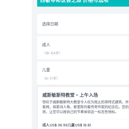
西敏寺和议会之旅 价格与选项
亮点
选择日期
包含项
成人
儿童成人政策
（18-64岁）
需要了解的事项
儿童
（6-17岁）
位置
威斯敏斯特教堂 - 上午入场
如何到达那里
惊叹于威斯敏斯特大教堂令人叹为观止的哥特式建筑，并
冕椅，探索诗人角，那里陈列着传奇作家的纪念石。您的威
如何兑换
效，让您可以按自己的节奏体验这一标志性地标。
成人:
US$ 36.99
儿童:
US$ 16.81
取消政策