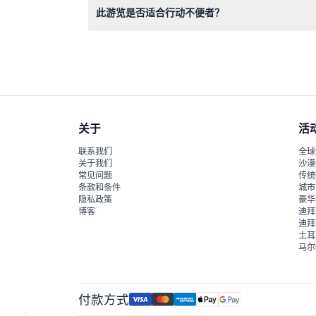
此游览是否适合行动不便者？
游览涉及步行和部分站立，如您行动不便，建议通
关于
活
联系我们
全球
关于我们
沙漠
常见问题
传统
条款和条件
城市
隐私政策
豪华
博客
迪拜
迪拜
土耳
马尔
付款方式