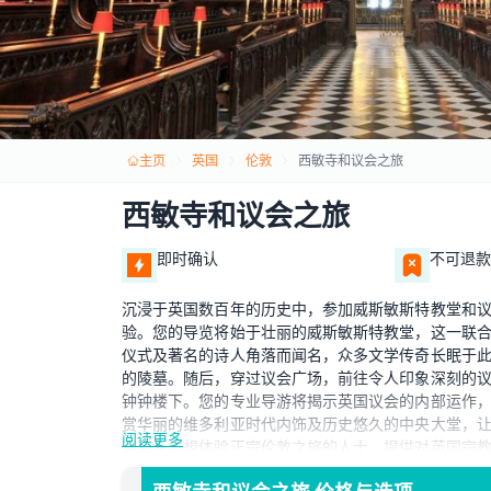
主页
英国
伦敦
西敏寺和议会之旅
西敏寺和议会之旅
即时确认
不可退款
沉浸于英国数百年的历史中，参加威斯敏斯特教堂和
验。您的导览将始于壮丽的威斯敏斯特教堂，这一联
仪式及著名的诗人角落而闻名，众多文学传奇长眠于
的陵墓。随后，穿过议会广场，前往令人印象深刻的
钟钟楼下。您的专业导游将揭示英国议会的内部运作
赏华丽的维多利亚时代内饰及历史悠久的中央大堂，
阅读更多
迷及任何想体验正宗伦敦之旅的人士，提供对英国宗
中心，是伦敦旅程中的完美补充。立即预订，开始一段