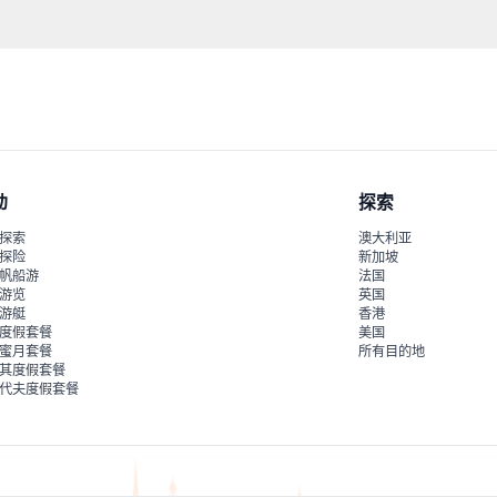
过预订平台联系我们，确认此体验的无障碍选项。
动
探索
探索
澳大利亚
探险
新加坡
帆船游
法国
游览
英国
游艇
香港
度假套餐
美国
蜜月套餐
所有目的地
其度假套餐
代夫度假套餐