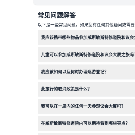
常见问题解答
以下是一些常见问题。如果您有任何其他疑问或需要进
我应该携带哪些物品参加威斯敏斯特修道院和议会
请穿舒适的步行鞋，携带手机上的有效门票或打印
儿童可以参加威斯敏斯特修道院和议会大厦之旅吗
可以！0-2岁的儿童免费参加，0-11岁的儿童必
我应该如何以及何时办理巡游登记？
请在上午9:15出发时间前至少15分钟到达威斯敏斯
此旅行的取消政策是什么？
门票不可退款且不可取消，请确保您能在所选的预
我可以在一周内的任何一天参观议会大厦吗？
议会大厦的公共参观通常仅在周六及议会休会期间
在威斯敏斯特修道院内可以期待看到哪些亮点？
您将参观历史地标，如加冕席、诗人之角和皇室墓