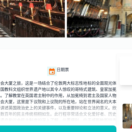
日期票
议会大厦之旅，这是一场结合了伦敦两大标志性地标的全面观光体
合国教科文组织世界遗产地以其令人惊叹的哥特式建筑、皇家加冕
此。了解教堂在英国君主制中的作用，从加冕椅到君主及国家人物
议会大厦，这里是下议院和上议院的所在地，站在世界闻名的大本
，讲述英国政治史上的关键事件，以及重要辩论和立法的意义。欣
让数百年的民主传统栩栩如生。此行程非常适合文化爱好者、历史
教遗产和议会民主制度的深入了解。位置便利，位于威斯敏斯特市
难忘的英伦过去与现在之旅！