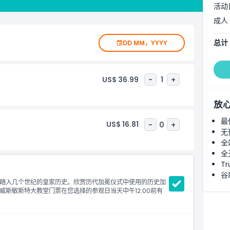
活动
成人
总计
DD MM，YYYY
US$ 36.99
-
1
+
放
最
US$ 16.81
-
0
+
无
全
全
Tr
谷
踏入几个世纪的皇家历史。欣赏历代加冕仪式中使用的历史加
斯敏斯特大教堂门票在您选择的参观日当天中午12:00前有