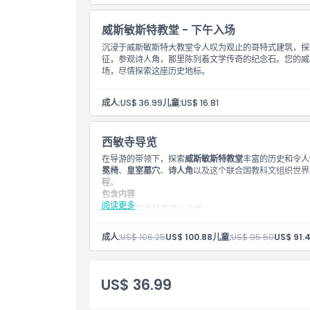
威斯敏斯特教堂 - 下午入场
沉浸于威斯敏斯特大教堂令人叹为观止的哥特式建筑，探
征，参观诗人角，那里陈列着文学传奇的纪念石。您的威斯
场，尽情探索这座历史地标。
成人:
US$ 36.99
儿童:
US$ 16.81
西敏寺导览
在导游的带领下，探索
威斯敏斯特教堂
丰富的历史和令人
冕椅
、
皇室墓穴
、
诗人角
以及这个联合国教科文组织世界
程。
包含内容
阅读更多
威斯敏斯特教堂入场券
讲英语的导游。
成人:
US$ 106.25
US$ 100.88
儿童:
US$ 95.50
US$ 91.
US$ 36.99