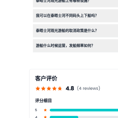
泰晤士河观光游船上有哪些设施？
游船设有开放甲板可欣赏全景，还有加热的室内沙
我可以在泰晤士河不同码头上下船吗？
当然可以！游船提供灵活的上船下船服务，您可以
泰晤士河观光游船的取消政策是什么？
您可在预定游船起航前48小时内免费取消。距离
游船什么时候运营，发船频率如何？
游船每日运营，夏季高峰期约上午10点至下午6
确认）。
客户评价
4.8
(4 reviews)
评分细目
5
4