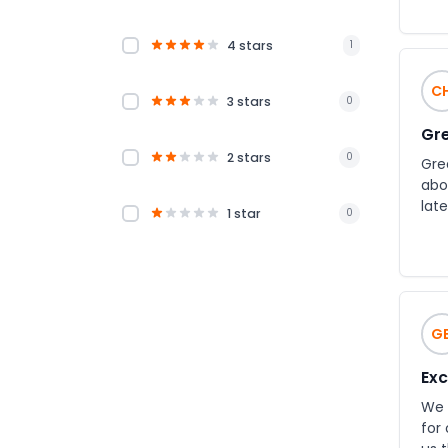
com
4 stars
1
C
3 stars
0
Gre
2 stars
0
Gre
abo
later boat wa
1 star
0
pro
Hig
G
Exc
We 
for ou