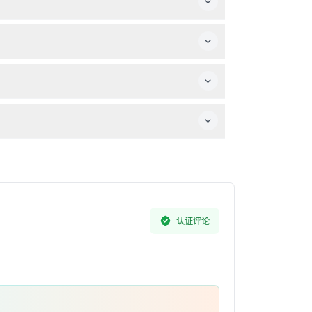
。
预订前查看最新时刻表（时间可能变动—请在预订时
认证评论