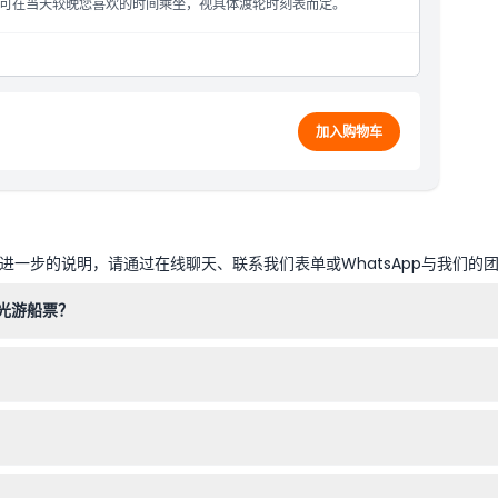
可在当天较晚您喜欢的时间乘坐，视具体渡轮时刻表而定。
加入购物车
一步的说明，请通过在线聊天、联系我们表单或WhatsApp与我们的
光游船票？
偏好的日期和时间，查看是否有空位，然后立即锁定您的座位。
适衣物，较冷月份建议带一件轻便夹克，因为部分甲板是开放式的。如果
家庭出行，拥有充足空间让您安全愉快地欣赏沿途风景。