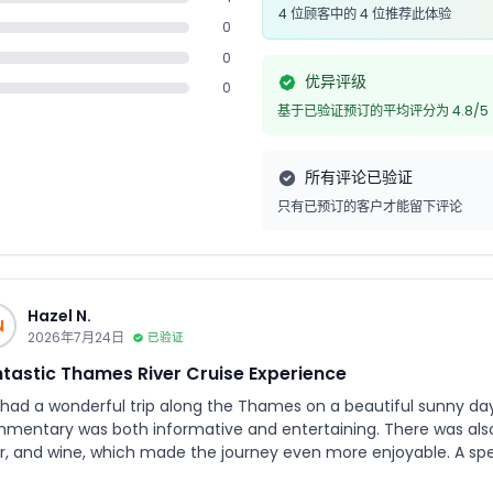
4 位顾客中的 4 位推荐此体验
0
0
优异评级
0
基于已验证预订的平均评分为 4.8/5
所有评论已验证
只有已预订的客户才能留下评论
Hazel N.
N
2026年7月24日
已验证
tastic Thames River Cruise Experience
had a wonderful trip along the Thames on a beautiful sunny day. 
mentary was both informative and entertaining. There was also 
nd wine, which made the journey even more enjoyable. A special thanks to JTR Holidays for their excellent
e chat support and seamless booking process. Everything was ar