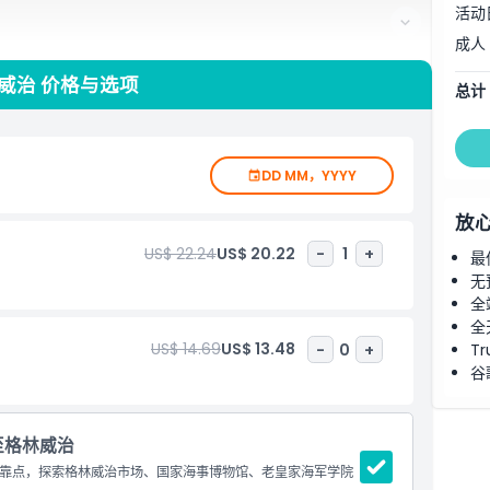
活动
成人
威治 价格与选项
总计
DD MM，YYYY
放
US$ 22.24
US$ 20.22
-
1
+
最
无
全
全
US$ 14.69
US$ 13.48
-
0
+
Tr
谷
至格林威治
靠点，探索格林威治市场、国家海事博物馆、老皇家海军学院