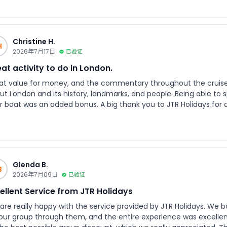
pletely hassle-free.
Christine H.
H
2026年7月17日
已验证
at activity to do in London.
at value for money, and the commentary throughout the cruise
ut London and its history, landmarks, and people. Being able to
s an added bonus. A big thank you to JTR Holidays for arranging everything perfectly. The booking
cess was smooth, and all the arrangements were seamless, maki
hly recommend this experience and would definitely book with JT
Glenda B.
B
2026年7月09日
已验证
ellent Service from JTR Holidays
are really happy with the service provided by JTR Holidays. We 
r group through them, and the entire experience was excellent. Their team was very helpful and off