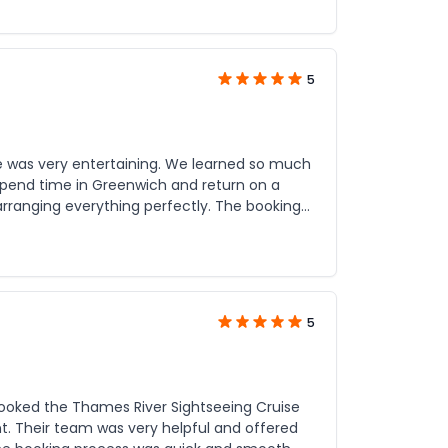
5
 was very entertaining. We learned so much
 spend time in Greenwich and return on a
ng our experience completely stress-free.
R Holidays again!
5
booked the Thames River Sightseeing Cruise
ered