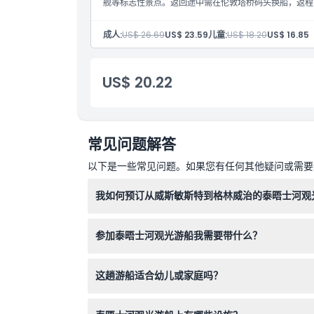
舰等标志性景点。返回途中需在伦敦塔桥码头换船，返程
成人:
US$ 26.69
US$ 23.59
儿童:
US$ 18.20
US$ 16.85
US$ 20.22
常见问题解答
以下是一些常见问题。如果您有任何其他疑问或需要进
我如何预订从威斯敏斯特到格林威治的泰晤士河观
您可以直接在本网站上轻松预订门票。只需选择您
参加泰晤士河观光游船我需要带什么？
请携带相机或智能手机以拍照，穿着适合天气的舒
这趟游船适合幼儿或家庭吗？
适合！5岁以下儿童免费乘船，而且游船非常适合