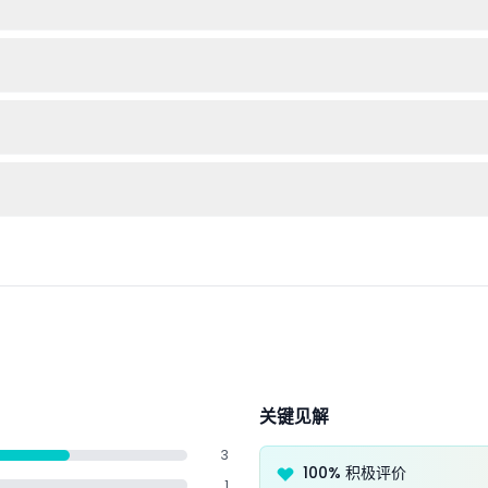
龙，船上配备洗手间，让您的旅程更加舒适。
按自己的节奏探索威斯敏斯特、格林威治以及沿途的各个停靠点。
出发不足48小时或未出现者不予退款，因为门票有时间限制且座位已预留
点之间，每30至60分钟发船一次。发船时间可能受天气和潮汐影响，请在
关键见解
3
100% 积极评价
1