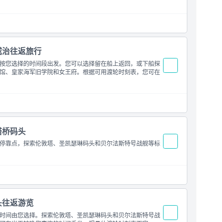
威治往返旅行
按您选择的时间段出发。您可以选择留在船上返回，或下船探
馆、皇家海军旧学院和女王府。根据可用渡轮时刻表，您可在
塔桥码头
停靠点，探索伦敦塔、圣凯瑟琳码头和贝尔法斯特号战舰等标
头往返游览
时间由您选择。探索伦敦塔、圣凯瑟琳码头和贝尔法斯特号战