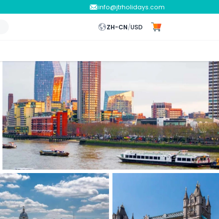
info@jtrholidays.com
ZH-CN
/
USD