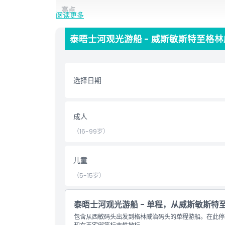
亮点
阅读更多
泰晤士河观光游船 - 威斯敏斯特至格林
包含项
儿童成人政策
选择日期
营业时间
成人
需要了解的事项
（16-99岁）
位置
儿童
（5-15岁）
取消政策
泰晤士河观光游船 - 单程，从威斯敏斯特
包含从西敏码头出发到格林威治码头的单程游船。在此停