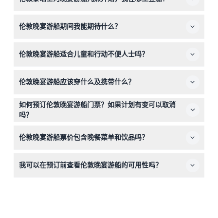
登船时间为晚上7:30，地点为伦敦威斯敏斯特码头，维多
伦敦晚宴游船期间我能期待什么？
利亚堤岸，邮编SW1A 2JH，游船将准时在晚上7:45出发。
（时间可能会有变动——请在预订时确认）
您将享受3小时的游船体验，包括欢迎饮料、美味的三道菜
伦敦晚宴游船适合儿童和行动不便人士吗？
晚餐、现场娱乐表演，以及欣赏伦敦著名地标如大本钟和伦
敦塔桥灯火辉煌的壮观景色。
此游船仅适合13岁及以上的客人，且不适合轮椅通行，因此
伦敦晚宴游船应该穿什么及携带什么？
可能不适合行动不便者。
请穿着智能休闲装参加游船；运动鞋是允许的。携带相机或
如何预订伦敦晚宴游船门票？如果计划有变可以取消
智能手机是个不错的主意，可以拍摄美丽的夜景。
吗？
您可以在本网站轻松在线预订门票。取消政策因票价类型而
伦敦晚宴游船票价包含晚餐菜单和饮品吗？
异，预订时请仔细查看相关详情。
是的，您的票价包含欢迎饮料和三道菜晚餐；您可以在预订
我可以在预订前查看伦敦晚宴游船的可用性吗？
前在线查看完整菜单。
当然可以！您可以在本网站的预订过程中实时查看可用性信
息。