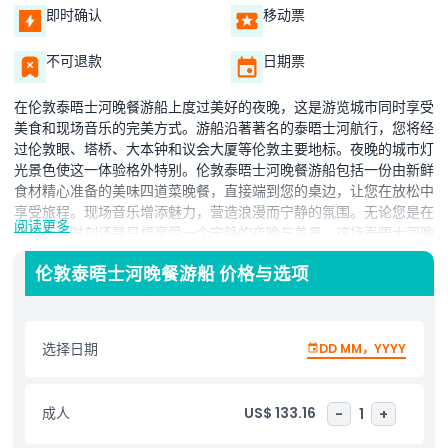
即时确认
移动票
不可退款
日期票
在伦敦泰晤士河晚餐游船上度过美好的夜晚，这是游览城市同时享受
美食和现场音乐的完美方式。游船沿著著名的泰晤士河航行，您将经
过伦敦眼、塔桥、大本钟和议会大厦等伦敦主要地标。夜晚的城市灯
光景色使这一体验格外特别。伦敦泰晤士河晚餐游船包括一份由新鲜
食材精心准备的美味四道菜晚餐，直接端到您的桌边，让您在放松中
享受旅程。现场音乐增添魅力，营造浪漫而宁静的氛围。无论您是在
阅读更多
庆祝特殊时刻还是只想享受一个宁静的夜晚与美景，这场泰晤士河晚
餐游船都是极佳选择。从踏上船的那一刻起，友好的工作人员将照顾
伦敦泰晤士河晚餐游船 价格与选项
好一切，让您尽情享受。船上设有带大窗户的室内座位，确保您不错
过美丽城市的任何景致。伦敦泰晤士河晚餐游船是享受伦敦夜生活最
受欢迎的方式之一，结合了观光、美食和娱乐，带来极致体验。立即
预订您的伦敦泰晤士河晚餐游船，让您的伦敦之行真正难忘。这是食
选择日期
DD MM，YYYY
物、音乐与著名城市景观的完美结合，尽享泰晤士河船上的舒适体
验。
成人
US$ 133.16
-
1
+
亮点