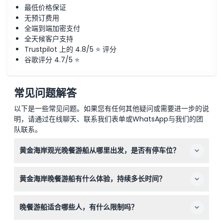
最低价格保证
无预订费用
全端到端加密支付
全天候客户支持
Trustpilot 上的 4.8/5 ⭐ 评分
谷歌评分 4.7/5 ⭐
常见问题解答
以下是一些常见问题。如果您有任何其他疑问或需要进一步的说
明，请通过在线聊天、联系我们表单或WhatsApp与我们的团
队联系。
黄金海岸观光晚餐游船从哪里出发，是否有停车位？
游船从黄金海岸主海滩海洋世界驱动的海洋世界游船码头出
黄金海岸晚餐游船有什么体验，持续多长时间？
发。海洋世界停车场提供免费停车，方便您的出行。
您将享受2.5小时的晚间游船，包含冷热自助晚餐和新鲜海
晚餐游船适合哪些人，有什么限制吗？
鲜，现场本地娱乐表演，以及从空调下层甲板和开放顶层观
景甲板上看到的冲浪者天堂天际线的美景。