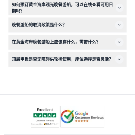
游船适合家庭出游，3岁以下儿童免费，但不适合孕妇、近
如何预订黄金海岸观光晚餐游船，可以在线查看可用日
期手术或心脏病患者及非常年幼的幼儿。
期吗？
您可以在本网站轻松在线预订门票，同时查看您偏好日期和
晚餐游船的取消政策是什么？
座位选择的可用性。
您可在出发前48小时取消获得退款（可能收取转账费），
在黄金海岸晚餐游船上应该穿什么，需带什么？
但出发前48小时内取消或未出现将全额收费。退款将退回
至原支付卡。
建议穿着休闲商务装，晚餐包含在内，船上饮料可购买。别
顶层甲板是否无障碍供轮椅使用，座位选择是否灵活？
忘了带相机捕捉夜晚美丽的城市天际线！
顶层甲板仅可通过楼梯到达，不适合轮椅使用，但空调下层
甲板提供舒适的室内座位。预订时您可以选择偏好的坐席区
域。