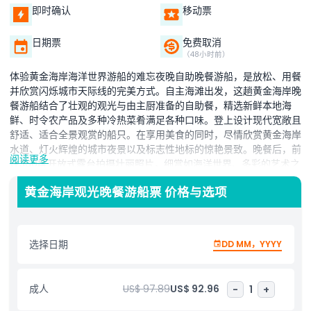
即时确认
移动票
日期票
免费取消
（48小时前）
体验黄金海岸海洋世界游船的难忘夜晚自助晚餐游船，是放松、用餐
并欣赏闪烁城市天际线的完美方式。自主海滩出发，这趟黄金海岸晚
餐游船结合了壮观的观光与由主厨准备的自助餐，精选新鲜本地海
鲜、时令农产品及多种冷热菜肴满足各种口味。登上设计现代宽敞且
舒适、适合全景观赏的船只。在享用美食的同时，尽情欣赏黄金海岸
水道、灯火辉煌的城市夜景以及标志性地标的惊艳景致。晚餐后，前
阅读更多
往360度开放式露台拍摄壮丽照片，细赏如海洋世界、多彩的艺术之
家（HOTA）文化区及Marina Mirage的豪华巨型游艇等亮点。现场
黄金海岸观光晚餐游船票 价格与选项
娱乐及友善船员的丰富讲解增添旅程乐趣，分享关于黄金海岸历史、
生活方式及文化景点的迷人见解。无论您是在庆祝特别时刻、享受浪
漫之夜，还是寻找独特夜生活，黄金海岸自助晚餐游船皆提供完美的
餐饮、娱乐与观光体验。今日即可在线预订黄金海岸晚餐游船票，驶
选择日期
DD MM，YYYY
向澳大利亚最具代表性的海滨目的地之一的壮丽水道，创造难忘回
忆。
成人
US$ 97.89
US$ 92.96
-
1
+