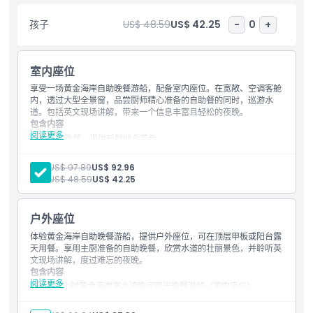
亮点
孩子
US$ 48.59
US$ 42.25
-
0
+
包含项
室内座位
儿童成人政策
享受一场黄金海岸自助晚餐游船，配备室内座位。在宽敞、空调客舱
内，透过大型全景窗，品尝厨师精心准备的自助餐的同时，巡游水
道。包括英文现场讲解，带来一个信息丰富且轻松的夜晚。
排除项
包含内容
阅读更多
自助晚餐，提供新鲜时令菜肴
配备大型观景窗的室内空调座位
不适合
船员提供的英语现场讲解
成人:
US$ 97.89
US$ 92.96
沿黄金海岸水道的风景游船
孩子:
US$ 48.59
US$ 42.25
营业时间
户外座位
体验黄金海岸自助晚餐游船，提供户外座位，可在顶层甲板或阳台露
需要了解的事项
天用餐。享用主厨准备的自助晚餐，欣赏水道的壮丽景色，并聆听英
文现场讲解，度过难忘的夜晚。
包含内容
位置
阅读更多
2.5 小时黄金海岸宽水湾晚间观光晚餐游船（室内座位）
本地音乐家现场表演
主厨准备的自助晚餐，包括用优质本地食材制作的冷热菜肴，包