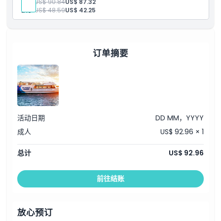
成人:
US$ 90.84
US$ 87.32
取消政策
括：海洋帝王虾、迷迭香烤羊腿、烤鸡块、炭烧鱿鱼、枫糖浆烤
孩子:
US$ 48.59
US$ 42.25
火腿、各式沙拉等
时令水果拼盘及主厨精选美味甜点
船上持牌酒吧提供饮品购买
尽享著名冲浪者天堂壮观的城市灯光景观
航行经过本地地标，包括 Marina Mirage、HOTA 艺术之家、
订单摘要
海洋世界及豪华滨水住宅
趣味且信息丰富的船上讲解
舒适带空调的下层甲板，设施齐全
活动日期
DD MM，YYYY
成人
US$ 92.96 × 1
总计
US$ 92.96
前往结账
放心预订