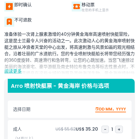
即时确认
移动票
在您的手机上显示
不可退款
准备体验一次肾上腺素激增的40分钟黄金海岸高速喷射快艇冒险，
这是昆士兰最令人兴奋的活动之一。此次激动人心的黄金海岸喷射快
艇之旅从冲浪者天堂的中心出发，将高速刺激与风景如画的观光相结
合，沿着壮丽的广水道航行。您的专业喷射快艇船长将带您经历强力
的360度旋转、高速滑行和急转弯，让您的心跳加速。当您飞速掠过
美丽的海滨豪宅、豪华游艇及南史特拉布鲁克岛等标志性景点时，不
阅读更多
要忘了留意栖息在这些水域的海豚及其他海洋生物。黄金海岸喷射快
艇冒险不仅刺激有趣，而且安全可靠，所用船只是顶级设计，兼顾性
Arro 喷射快艇票 - 黄金海岸 价格与选项
能与舒适。欣赏黄金海岸天际线与周边岛屿的美景，这次高能量的旅
程为您提供无与伦比的冒险和观光体验。无论是家庭、朋友还是刺激
爱好者，这40分钟的喷射快艇之旅都是冲浪者天堂游客必做的项
目。立即预订您的黄金海岸高速喷射快艇冒险，准备享受一场不断刺
选择日期
DD MM，YYYY
激、难忘的海岸风光之旅。
成人
US$ 55.62
US$ 35.20
-
1
+
亮点
（14岁以上）