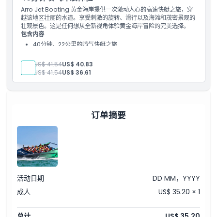
Arro Jet Boating 黄金海岸提供一次激动人心的高速快艇之旅，穿
越该地区壮丽的水道。享受刺激的旋转、滑行以及海滩和茂密景观的
如何兑换
壮观景色。这是任何想从全新视角体验黄金海岸冒险的完美选择。
包含内容
40分钟，22公里的喷气快艇之旅
着装要求
救生衣
数字照片包
成人:
US$ 41.54
US$ 40.83
物品安全存储
儿童:
US$ 41.54
US$ 36.61
取消政策
订单摘要
活动日期
DD MM，YYYY
成人
US$ 35.20 × 1
总计
US$ 35.20