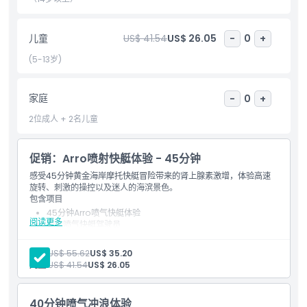
包含项
儿童
US$ 41.54
US$ 26.05
-
0
+
(5-13岁)
儿童成人政策
家庭
-
0
+
排除项
2位成人 + 2名儿童
不适合
促销：Arro喷射快艇体验 - 45分钟
感受45分钟黄金海岸摩托快艇冒险带来的肾上腺素激增，体验高速
营业时间
旋转、刺激的操控以及迷人的海滨景色。
包含项目
45分钟Arro喷气快艇体验
需要了解的事项
阅读更多
专业喷气快艇驾驶员
救生衣和安全设备
水上摩托车骑行
成人:
US$ 55.62
US$ 35.20
位置
保险
儿童:
US$ 41.54
US$ 26.05
高速旋转、滑行和喷气快艇动作
风景秀丽的黄金海岸水道体验
如何到达那里
40分钟喷气冲浪体验