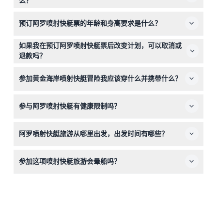
么？
您将享受一次激动人心的45分钟乘坐，体验高速转弯、旋
预订阿罗喷射快艇票的年龄和身高要求是什么？
转和360度机动操作，游览美丽的黄金海岸布罗德沃特。整
个体验包含安全简报，并由友好且经验丰富的飞行员带领。
参与者必须至少5岁，5至13岁的儿童需要有付费成人陪同。
如果我在预订阿罗喷射快艇票后改变计划，可以取消或
此外，乘客身高必须超过1.1米才能参加乘坐。
退款吗？
所有门票均不可退款且不可取消，因此您需要在选定的日期
参加黄金海岸喷射快艇冒险我应该穿什么并携带什么？
和时间使用您的预订。
请穿着适合水上活动的舒适衣物和鞋子。无需携带特殊物
参与阿罗喷射快艇有健康限制吗？
品，因为所有必要的安全设备均已提供。
此活动不推荐高血压、癫痫、心脏病、哮喘、严重医疗状况
阿罗喷射快艇旅游从哪里出发，出发时间有哪些？
患者，以及孕妇或残疾人士参加。
旅游每天从主海滩的海洋世界游轮码头出发，运行时间为上
参加这项喷射快艇旅游会晕船吗？
午9:30至下午4:00。您可以在此处线上预订时查看可用时
间。
如果您容易晕船，强烈建议您三思，因为高速旋转和转弯可
能会非常剧烈。