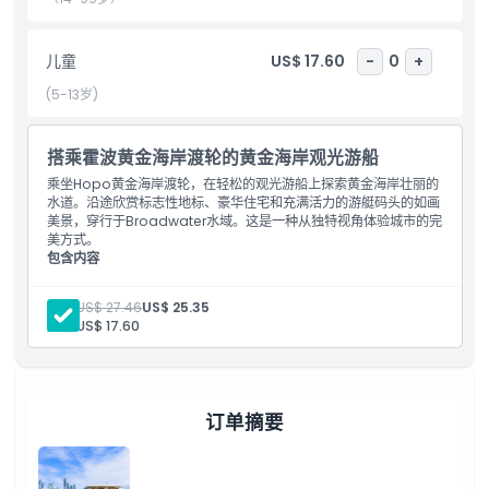
儿童成人政策
儿童
US$ 17.60
-
0
+
(5-13岁)
接车时间 送车时间
搭乘霍波黄金海岸渡轮的黄金海岸观光游船
排除项
乘坐Hopo黄金海岸渡轮，在轻松的观光游船上探索黄金海岸壮丽的
水道。沿途欣赏标志性地标、豪华住宅和充满活力的游艇码头的如画
不适合
美景，穿行于Broadwater水域。这是一种从独特视角体验城市的完
美方式。
包含内容
乘坐Hopo黄金海岸渡轮的自由上下船观光游船
需要了解的事项
成人:
US$ 27.46
US$ 25.35
儿童:
US$ 17.60
位置
取消政策
订单摘要