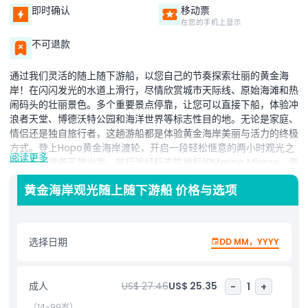
即时确认
移动票
在您的手机上显示
不可退款
通过我们灵活的随上随下游船，以您自己的节奏探索壮丽的黄金海
岸！在闪闪发光的水道上滑行，尽情欣赏城市天际线、原始海滩和热
闹码头的壮丽景色。多个重要景点停靠，让您可以直接下船，体验冲
浪者天堂、博德沃特公园和海洋世界等标志性目的地。无论是家庭、
情侣还是独自旅行者，这趟游船都是体验黄金海岸美丽与活力的终极
方式。登上Hopo黄金海岸渡轮，开启一段轻松惬意的两小时观光之
阅读更多
旅，从冲浪者天堂出发。航行途经标志性地标如Marina Mirage、海
洋世界、博德沃特公园和HOTA（艺术之家）。旅途中伴有关于该地
黄金海岸观光随上随下游船 价格与选项
区丰富历史和景点的深入解说，使这成为难忘的黄金海岸水道体验方
式。
选择日期
DD MM，YYYY
亮点
成人
US$ 27.46
US$ 25.35
-
1
+
包含项
（14-99岁）