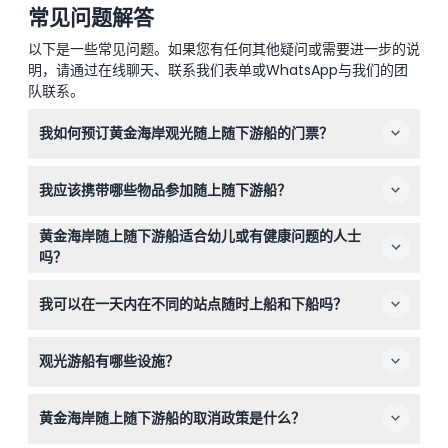
常见问题解答
以下是一些常见问题。如果您有任何其他疑问或需要进一步的说
明，请通过在线聊天、联系我们表单或WhatsApp与我们的团
队联系。
我如何预订黄金海岸观光随上随下游船的门票？
您可以直接在本网站在线轻松预订门票。只需选择您的首选
我应该携带哪些物品参加随上随下游船？
日期并在预订过程中查看可用性。
请携带防晒霜、帽子和舒适的鞋子，以便舒适地享受您的游
黄金海岸随上随下游船适合幼儿或有健康问题的人士
玩时光。别忘了带上相机，捕捉沿水道的壮丽景色！
吗？
5岁以下儿童免费乘坐，但没有独立座位；而婴幼儿、孕妇
我可以在一天内在不同的站点随时上船和下船吗？
或近期做过手术或有心脏病问题的旅客出于安全考虑应避免
乘坐此游船。
可以！您可以在上午9点至下午6点期间，在五个站点中的
观光游船有哪些设施？
任何一个随时上船和下船，这是一种灵活探索黄金海岸的方
式（如有变动，请于预订时确认）。
游船设有持牌酒吧，您可购买饮品，且所有船只和码头均配
黄金海岸随上随下游船的取消政策是什么？
备轮椅通道，方便无障碍登船。