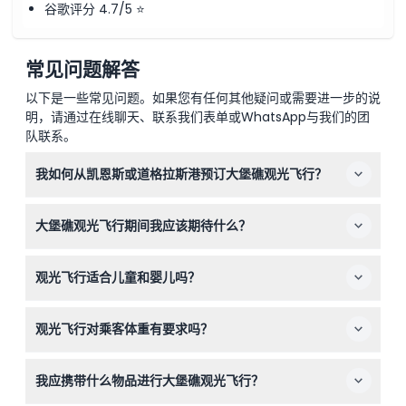
谷歌评分 4.7/5 ⭐
所有直升机航班仅限白昼时间飞行
条款与条件
大雨、低云或强风可能导致航线临时更改，安全永远是我们的首
要考虑
您将在24小时内收到确认邮件。如未收到，请联系客户支持。
Nautilus Aviation每天均提供凯恩斯出发的30分钟、45分钟
常见问题解答
儿童成人政策
和60分钟观光飞行，适合自由行及团体乘客
0-2岁儿童可免费参加此活动，前提是不占用单独座位
为确保顺利运营、乘客登记舒适及减少延误，最多6名乘客（1架
以下是一些常见问题。如果您有任何其他疑问或需要进一步的说
3岁及以上儿童收费与成人相同
直升机）的30、45及60分钟观光航班将继续从码头直升机场起
明，请通过在线聊天、联系我们表单或WhatsApp与我们的团
若预订包含超过1名婴儿（0-2岁），则适用相关条件。详情请
飞，而7名及以上乘客（2架及以上直升机）将从通用航空机场
拨打预订电话+61（7）40349000咨询
出发
队联系。
条款与条件
我如何从凯恩斯或道格拉斯港预订大堡礁观光飞行？
您将在24小时内收到确认邮件。如未收到，请联系客户支持。
儿童及成人政策
您可以在本网站上轻松预订大堡礁观光飞行，只需选择您偏
3岁及以上儿童按成人同价收费
大堡礁观光飞行期间我应该期待什么？
好的出发时间和飞机类型。预订过程中会显示可用性和价
0-2岁儿童可免费参与此活动，前提是不占用单独座位
格，方便您参考。
预订超过1名婴儿（0-2岁）时适用特定条件
您将欣赏到珊瑚礁、碧绿海水以及绿岛和阿灵顿礁等岛屿的
观光飞行适合儿童和婴儿吗？
壮丽空中景色，飞行员还会进行现场解说，增强您的体验
感。
0-2岁的儿童如果不占用独立座位，可免费乘机；3岁及以
观光飞行对乘客体重有要求吗？
上儿童需支付与成人相同的票价。若预订多个婴儿票，需注
意适用特殊条件。
有的，预订时需提供乘客体重及随身行李重量。若乘客体重
我应携带什么物品进行大堡礁观光飞行？
超过130公斤，则需额外购买一个座位，费用为票价的50%
（政策可能变动，预订时请确认）。