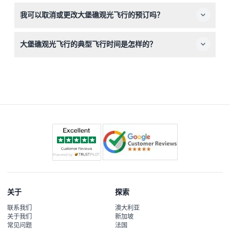
请携带相机或智能手机拍摄精彩照片，太阳镜以提升舒适
我可以取消或更改大堡礁观光飞行的预订吗？
度，以及轻便衣物。无需携带额外装备，飞行配有大窗户，
便于最佳观景。
取消和更改政策取决于运营商，相关条款将在预订过程中详
大堡礁观光飞行的典型飞行时间是怎样的？
细说明。请务必在线查看这些条款后再完成预订。
飞行通常每天举行，多班次起飞，例如凯恩斯的上午9点、
11点，下午1点和3点，以及道格拉斯港的类似时间（政策可
能变动，预订时请确认）。
关于
探索
联系我们
澳大利亚
关于我们
新加坡
常见问题
法国