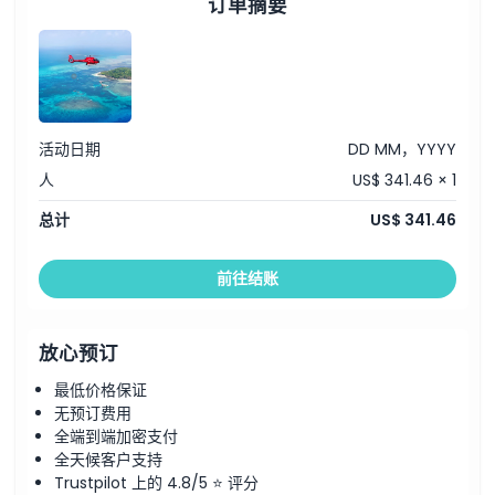
订单摘要
描述
亮点
以前所未有的方式体验澳大利亚最著名的自然奇观——凯恩斯大堡礁
令人难以置信的空中景观——翱翔于大堡礁之上，尽享珊瑚礁、
30分钟观光飞行。这段难忘的旅程将带您飞越碧绿的海水，展现世
蓝绿色海水和热带岛屿的全景美景。
界最大珊瑚礁系统丰富多彩的色彩和图案。起飞自凯恩斯，您将欣赏
保证靠窗座位——每位客人均享有靠窗座位，带来最佳观景和拍
到郁郁葱葱的热带海岸线、沙质小岛和绵延至地平线的蔚蓝大海的全
摄体验。
景景色。飞行将为您提供壮观的珊瑚礁全景，包括绿岛、乌泊卢礁和
标志性礁石地点——飞越舌礁、巴特礁和低礁等绝美景点。
阿灵顿礁，并有机会在合适的季节看到魔鬼鱼、海龟甚至鲸鱼等海洋
海洋生物观赏——从空中独特视角观察海龟、鳐鱼，乃至迁徙季
生物。大堡礁观光飞行非常适合希望欣赏珊瑚礁全貌与美景但不想弄
节的鲸鱼。
活动日期
DD MM，YYYY
湿的旅客。每位乘客均有旁窗座位，确保途中不断景色及拍照机会。
专业实时解说——由知识渊博的飞行员介绍珊瑚礁的历史、生态
飞行员将进行实时讲解，分享关于珊瑚礁历史、海洋生物及其作为联
系统及野生动植物。
人
US$ 341.46 × 1
合国教科文组织世界遗产的重要性。无论是首次访问还是重游，此次
包含项目
观光飞行都提供独特且难忘的视角。从凯恩斯出发，是感受世界自然
总计
US$ 341.46
30分钟直升机飞行体验
奇观的便捷且激动人心的30分钟体验。立即预订您的凯恩斯大堡礁
飞行期间的详尽讲解
观光飞行，从空中见证这幅自然杰作的壮丽之美。
澳大利亚商品及服务税（GST）
前往结账
须知事项
描述
须在预订时告知每位乘客的体重及随身携带行李重量，超过预报
通过从道格拉斯港出发的精彩30分钟观光飞行，体验大堡礁的壮丽
重量10%以上可能需支付额外费用
美景。这段难忘的空中之旅将带您飞越色彩鲜艳的珊瑚礁、晶莹剔透
体重超过130公斤的乘客需购买额外座位，费用为机票价格的
的水域和热带岛屿，展示世界最具代表性的自然奇观之一的全部辉
放心预订
50%，此费用于出行当天支付给Nautilus Aviation且无佣金
煌。飞行从道格拉斯港出发，提供大堡礁著名景点如舌礁、巴特礁和
每架直升机允许的最大乘客数视飞机可用情况而定
低礁的绝佳视野。每位乘客都能享有靠窗座位，确保您不会错过任何
最低价格保证
Nautilus Aviation每天为来自凯恩斯的个人旅客和团体旅客提
令人叹为观止的景致。飞行过程中，专业飞行员将实时解说，分享有
无预订费用
供30、45及60分钟的观光飞行
关珊瑚礁生态系统和海洋生物的精彩见解。无论是观赏海龟、鳐鱼，
为确保运营顺畅及乘客舒适，并减少延误，最多6名乘客（1架直
全端到端加密支付
还是迁徙季节的鲸鱼，这趟观光飞行都是用仅30分钟体验大堡礁规
升机）的30、45及60分钟观光飞行将继续从码头直升机停机坪
模与美丽的绝佳方式。
全天候客户支持
出发，7名及以上乘客（2架及以上直升机）则从通用航空机场
Trustpilot 上的 4.8/5 ⭐ 评分
须知事项
起飞