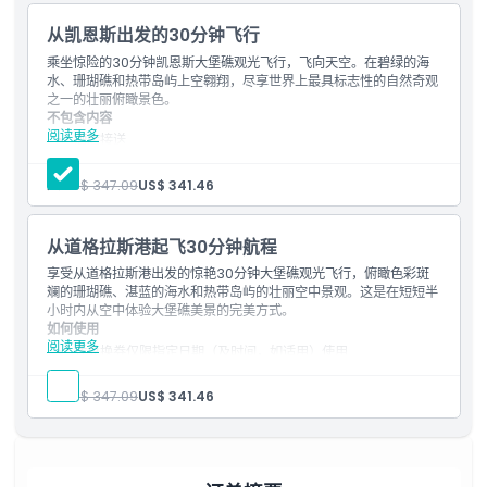
包含项
从凯恩斯出发的30分钟飞行
乘坐惊险的30分钟凯恩斯大堡礁观光飞行，飞向天空。在碧绿的海
儿童成人政策
水、珊瑚礁和热带岛屿上空翱翔，尽享世界上最具标志性的自然奇观
之一的壮丽俯瞰景色。
不包含内容
阅读更多
排除项
酒店接送
其他个人开支
小费及酬金
人:
US$ 347.09
US$ 341.46
营业时间
亮点
壮观的空中景观–从空中尽享大堡礁、热带岛屿和清澈水域的惊
艳全景。
从道格拉斯港起飞30分钟航程
保证旁窗座位–每位乘客均保证拥有旁窗座位，享受最佳观光和
需要了解的事项
享受从道格拉斯港出发的惊艳30分钟大堡礁观光飞行，俯瞰色彩斑
拍照机会。
斓的珊瑚礁、湛蓝的海水和热带岛屿的壮丽空中景观。这是在短短半
标志性珊瑚礁地标–飞越著名的珊瑚礁地点如绿岛、阿灵顿礁和
小时内从空中体验大堡礁美景的完美方式。
乌泊卢礁。
位置
如何使用
野生动物观察–留心观察海龟、魔鬼鱼以及迁徙季节的鲸鱼等海
阅读更多
洋生物。
凭兑换券仅限指定日期（及时间，如适用）使用
专家讲解–由经验丰富的飞行员进行现场讲解，了解珊瑚礁的历
在选择的日期使用兑换券
如何到达那里
史、生态系统和重要意义。
不包含项目
人:
US$ 347.09
US$ 341.46
包含内容
酒店接送服务
机上实时讲解
餐饮费用
条款与条件
税费
其他个人开销
30分钟景观直升机飞行
小费及赠与