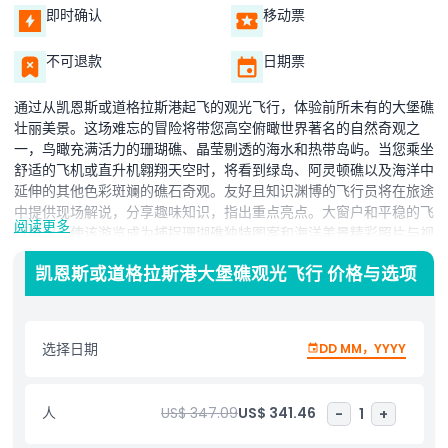
即时确认
移动票
不可退款
日期票
通过从凯恩斯或道格拉斯港起飞的观光飞行，体验前所未有的大堡礁
壮丽美景。这场难忘的冒险将带您高空俯瞰世界著名的自然奇观之
一，鸟瞰充满活力的珊瑚礁、晶莹剔透的海水和热带岛屿。当您乘坐
舒适的飞机或直升机翱翔天空时，将看到绿岛、阿灵顿礁以及海洋中
延伸的其他色彩斑斓的礁石奇观。友好且知识渊博的飞行员将在旅途
中提供现场解说，分享趣味知识，指出重点亮点。大窗户和平稳的飞
阅读更多
行情況，使该游览成为捕捉珊瑚礁独特图案和海洋美景精彩照片与视
频的绝佳选择。对于想要赏珊瑚礁但不想下水，或时间有限依然想拥
凯恩斯或道格拉斯港大堡礁观光飞行 价格与选项
有神奇体验的旅客来说，这是极佳的选择。无论您是自然爱好者、首
次访客还是庆祝特别时刻，大堡礁观光飞行都提供了一种轻松难忘的
方式来欣赏昆士兰海岸线的奇迹。适合所有年龄，是澳大利亚最伟大
宝藏的千载难逢的视角。
选择日期
DD MM，YYYY
亮点
人
US$ 347.09
US$ 341.46
-
1
+