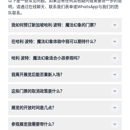
以下是一些常见问题。如果您有任何其他疑问或需要进一步的说
明，请通过在线聊天、联系我们表单或WhatsApp与我们的团
队联系。
我如何预订新加坡哈利·波特：魔法幻象的门票？
您可以直接在本网站上轻松预订门票，选择您喜欢的日期和
在哈利·波特：魔法幻象体验中我可以期待什么？
时间段，体验沉浸式的魔法之旅。
您将体验一次自助导览，穿越10个互动的魔法世界，每个场
哈利·波特：魔法幻象适合小孩参观吗？
景均配有精美的视觉效果、原创音效，以及动手操作的魔法
元素，如使用魔杖揭示隐藏的魔法。
4岁以下儿童免费入场，但所有儿童必须由成年人陪同，以
我离开展览后能否重新入场？
确保安全享受展览。
不能，每张门票仅允许进入一次，参观期间不允许重新入
这些门票的取消政策是什么？
场。
哈利·波特：魔法幻象的门票不可退款且不可更换，请在预
展览的开放时间是几点？
订前确认。
展览每日开放，时间为上午11:00至晚上10:00，最后入场时
参观展览我需要带什么？
间为晚上8:00（可能会有变动——请在预订时确认）。