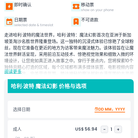
即时确认
移动票
show on your phone
日期票
不可退款
selected date & timeslot
走进哈利·波特的魔法世界，哈利·波特：魔法幻影首次在亚洲于新加
坡圣淘沙名胜世界隆重登场。这一独特的沉浸式体验已惊艳了全球粉
丝，现在它准备在更近的地方为访客带来魔法魅力。该体验旨在让魔
法世界鲜活呈现，采用前沿互动技术、惊艳视觉效果和细致入微的环
境设计，让您宛如真正进入故事之中。穿行于景点内，您将探索10个
独特且精心打造的区域，每个区域都布满多媒体装置、电影视频内容
阅读更多
和原创音效，完美营造氛围。踏访神秘的魔法部和充满氛围的古灵阁
等标志性地点，途中发现隐藏细节和魔法瞬间。每个空间都邀请您细
哈利·波特 魔法幻影 价格与选项
致观察、互动体验，完全沉浸在周围的魔法中。历经冒险后，请享用
一杯清爽的黄油啤酒，这是一位魔法迷必不可少的款待。在离开前，
请务必光临零售区，那里有独家纪念品、贴心礼物和时尚服装，是缅
怀您魔法之旅的完美纪念品。
选择日期
DD MM，YYYY
亮点
成人
US$ 56.94
-
1
+