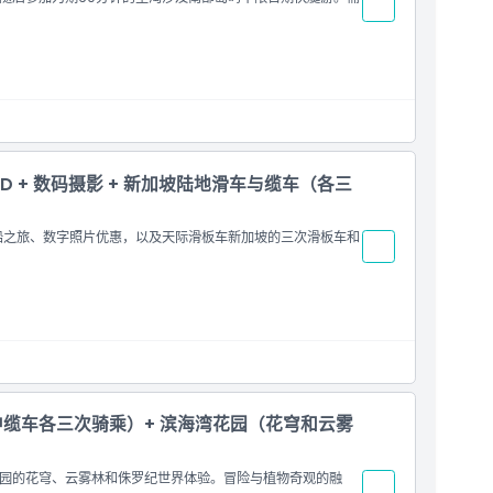
D + 数码摄影 + 新加坡陆地滑车与缆车（各三
船之旅、数字照片优惠，以及天际滑板车新加坡的三次滑板车和
缆车各三次骑乘）+ 滨海湾花园（花穹和云雾
园的花穹、云雾林和侏罗纪世界体验。冒险与植物奇观的融