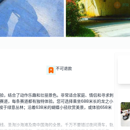
不可退款
验，结合了动作乐趣和壮丽景色。非常适合家庭、情侣和寻求刺
赛道，每条赛道都有独特体验。您可选择乘坐688米长的龙之小
梭于绿意丛林；沿着638米的蝴蝶小径欣赏美景，或体验658米
线、圣淘沙海滩及南中国海的全景。千万不要错过夜间滑车，轨