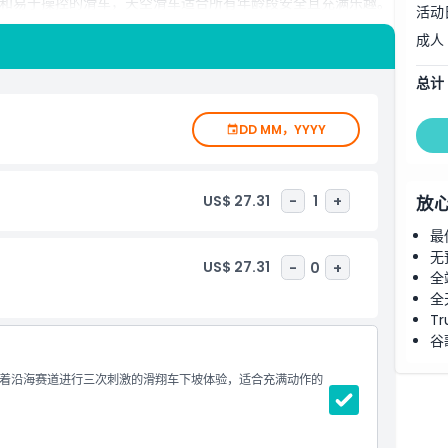
和易于操控的滑车，天空滑车适合所有年龄段安全且充满乐趣。
活动
庭欢乐，天空滑车圣淘沙都是新加坡必访景点。
成人
总计
DD MM，YYYY
US$ 27.31
-
1
+
放
最
无
US$ 27.31
-
0
+
全
全
Tr
谷
着沿海赛道进行三次刺激的滑翔车下坡体验，适合充满动作的