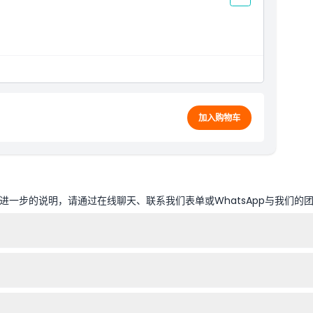
加入购物车
一步的说明，请通过在线聊天、联系我们表单或WhatsApp与我们的
人乘坐，较大的孩子可以单独乘坐。
带您在游玩期间可能需要的个人必需品。