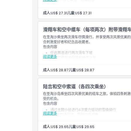
3次天空缆车登高，俯瞰全景
进入圣淘沙所有游乐区
基础教学和骑行者指导
位置
成人:
US$ 27.31
儿童:
US$ 27.31
适合初学者和常访游客
如何到达那里
滑翔车和空中缆车（每项两次）附带滑翔
在圣淘沙乘坐两次滑车尽情滑行，并享受两次风景优美的
合刺激爱好者和纪念品收藏者。
如何兑换
包含内容
任选赛道进行两次滑车下坡
阅读更多
两次风景优美的缆车椅子之旅
条款与条件
免费官方滑车品牌纪念品
安全装备及骑行说明
成人:
US$ 28.87
儿童:
US$ 28.87
可选择包括龙道或丛林路线的任一赛道
取消政策
陆吉和空中索道（各四次乘坐）
在圣淘沙岛乘坐四次风景优美的缆车之旅，体验四条刺激
受的机会。
包含内容
通过主题小径进行4次重力驱动的雪橇骑行
阅读更多
4张缆车通行证，提供空中视角
完全开放所有可用雪橇路线
现场安全演示包含在内
成人:
US$ 29.65
儿童:
US$ 29.65
适合不同年龄的骑手