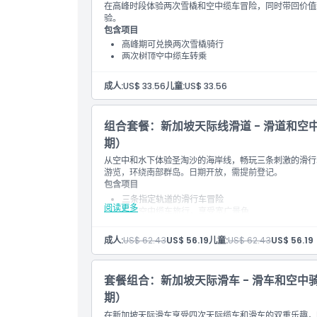
在高峰时段体验两次雪橇和空中缆车冒险，同时带回价值
验。
包含项目
高峰期可兑换两次雪橇骑行
两次树顶空中缆车转乘
官方雪橇纪念品礼品
安全指导及设备使用说明
成人:
US$ 33.56
儿童:
US$ 33.56
可进入任意您选择的赛道
组合套餐：新加坡天际线滑道 - 滑道和空
期）
从空中和水下体验圣淘沙的海岸线，畅玩三条刺激的滑行
游览，环绕南部群岛。日期开放，需提前登记。
包含项目
三条指定轨道的滑行车冒险
阅读更多
三次空中缆车旅行，享受宽广景色
信天翁快艇票（灵活日期）
陆上和水上壮丽的海景
成人:
US$ 62.43
US$ 56.19
儿童:
US$ 62.43
US$ 56.19
包含两项活动的安全简报
套餐组合：新加坡天际滑车 - 滑车和空中
期）
在新加坡天际滑车享受四次天际缆车和滑车的双重乐趣，