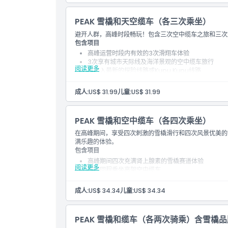
PEAK 雪橇和天空缆车（各三次乘坐）
避开人群，高峰时段畅玩！包含三次空中缆车之旅和三次
包含项目
高峰运营时段内有效的3次滑翔车体验
3次享有城市天际线及海洋景观的空中缆车旅行
阅读更多
可进入最新的探险线路或Kupu Kupu线路
适应高流量时段的排队系统
提供必要的安全协议和操作说明
成人:
US$ 31.99
儿童:
US$ 31.99
PEAK 雪橇和空中缆车（各四次乘坐）
在高峰期间，享受四次刺激的雪橇滑行和四次风景优美的
满乐趣的体验。
包含项目
高峰期间四次充满肾上腺素的雪橇赛道体验
阅读更多
四次回程乘坐高架空中缆车
有机会尝试所有四条独特的赛道选项
可用时提供快速通道入场手续
成人:
US$ 34.34
儿童:
US$ 34.34
包含安全设备和简要说明
PEAK 雪橇和缆车（各两次骑乘）含雪橇