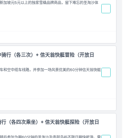
新加坡元5元以上的独家雪橇品牌商品，留下难忘的圣淘沙体
中骑行（各三次）+ 信天翁快艇冒险（开放日
车和空中缆车线路，并参加一场风景优美的60分钟信天翁快艇
骑行（各四次乘坐）+ 信天翁快艇探险（开放日
随后参加为期60分钟的圣淘沙及南部岛屿不限日期快艇游。需