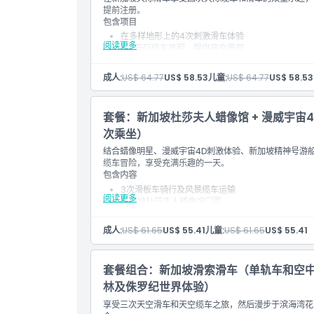
提前注册。
包含项目
在多样地形上的4次刺激滑车体验
阅读更多
4次天际缆车旅程，提供高空景观
信天翁快艇游灵活日期通行证
结合陆地和海上乐趣的海岸冒险
成人:
US$ 64.77
US$ 58.53
儿童:
US$ 64.77
US$ 58.53
两项体验均包括设备和指导
套餐：新加坡杜莎夫人蜡像馆 + 漫威宇宙4
次乘坐）
结合蜡像明星、漫威宇宙4D刺激体验、新加坡精神号游
缆车冒险，享受充满乐趣的一天。
包含内容
3次滑板车骑行及风景缆车运输
阅读更多
新加坡杜莎夫人蜡像馆门票
漫威宇宙4D影院体验
免费数字照片纪念品
成人:
US$ 61.65
US$ 55.41
儿童:
US$ 61.65
US$ 55.41
进入主题蜡像区和漫威展览
套餐组合：新加坡滑索滑车（单轨车和空中
林及侏罗纪世界体验）
享受三次天空滑车和天空缆车之旅，然后漫步于滨海湾花