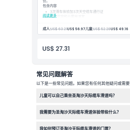
合。
包含内容
3次滑车体验加3次天空缆车通行证
阅读更多
进入花穹和云雾林温室
侏罗纪世界：体验沉浸式步行游览
花卉奇观与惊险的香氛小径结合
成人:
US$ 63.21
US$ 56.97
儿童:
US$ 52.28
US$ 49.16
滨海湾花园景点全面通行
US$ 27.31
常见问题解答
以下是一些常见问题。如果您有任何其他疑问或需要进
儿童可以自己乘坐圣淘沙天际缆车滑道吗？
六岁以下且身高低于110厘米的儿童必须与成人双
我需要为圣淘沙天际缆车滑道体验带些什么？
请穿着舒适的衣服和适合控制滑车的闭口鞋，并携
我如何预订圣淘沙天际缆车滑道的门票？