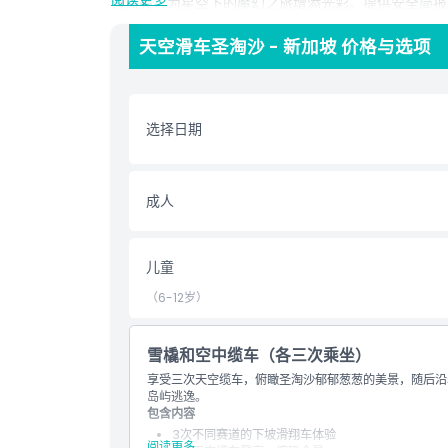
道点亮，为星空下的魔幻之旅增添光彩。提供安全简报
可选择单票、多票或家庭套票。无论您追求刺激还是家
天空滑车圣淘沙 - 新加坡 价格与选项
亮点
选择日期
包含项
成人
儿童成人政策
排除项
儿童
（6-12岁）
不适合
雪橇和空中缆车（各三次乘坐）
营业时间
享受三次天空缆车，俯瞰圣淘沙郁郁葱葱的美景，随后沿
岛屿逃逸。
包含内容
需要了解的事项
3次不同赛道的下坡滑翔车体验
阅读更多