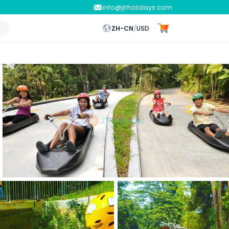
info@jtrholidays.com
ZH-CN
/
USD