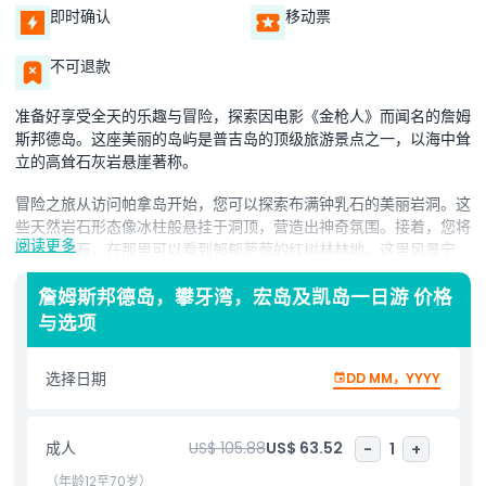
即时确认
移动票
不可退款
准备好享受全天的乐趣与冒险，探索因电影《金枪人》而闻名的詹姆
斯邦德岛。这座美丽的岛屿是普吉岛的顶级旅游景点之一，以海中耸
立的高耸石灰岩悬崖著称。
冒险之旅从访问帕拿岛开始，您可以探索布满钟乳石的美丽岩洞。这
些天然岩石形态像冰柱般悬挂于洞顶，营造出神奇氛围。接着，您将
阅读更多
前往水潭石，在那里可以看到郁郁葱葱的红树林林地。这里风景宁
静，展示了泰国沿海环境的自然美。
詹姆斯邦德岛，攀牙湾，宏岛及凯岛一日游 价格
随后停靠班逸岛，这是一个建在高跷上的水上村庄。您可以享用美味
与选项
的泰式午餐，体验岛上渔业社区的当地文化。
接下来的精彩在宏岛，您可乘独木舟穿行在被红树林环绕的平静水
选择日期
DD MM，YYYY
域，享受放松的时光。宁静的环境让您更贴近自然，观察独特的植物
和动物。
成人
US$ 105.88
US$ 63.52
-
1
+
最后停留凯岛，您可以在清澈透明的海水中享受浮潜。与多彩鱼群畅
（年龄12至70岁）