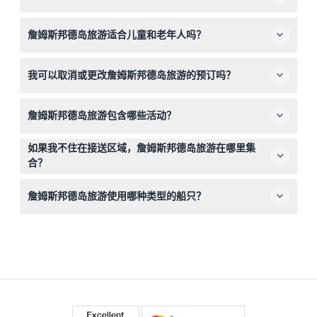
停留时使用。
此行程大约持续8到10小时，包括访问詹姆斯邦德岛、攀牙
詹姆斯邦德岛旅游适合儿童和老年人吗？
湾、宏岛和开岛。通常出发时间在上午7:00至9:00之间
（可能会有变动——预订时请确认）。
适合，欢迎4至11岁的儿童和12至70岁的成人参加。此行程
我可以取消或更改詹姆斯邦德岛旅游的预订吗？
适合家庭，但需要步行和乘船转移，具有一定体力会更合
适。
您可以在行程开始前72小时取消预订，获得全额退款（扣
詹姆斯邦德岛旅游包含哪些活动？
除任何转账费用）。提前不足72小时取消或未出现将收取
全额费用。
此行程包括在宏岛红树林中划独木舟、在开岛浮潜、探索詹
如果我不住在接送区域，詹姆斯邦德岛旅游在哪里集
姆斯邦德岛和攀牙湾的石灰岩悬崖，同时提供餐饮、饮料和
合？
设备。
如果您不在接送区域内，请直接前往闪星码头（Seastar
詹姆斯邦德岛旅游使用哪种类型的船只？
Pier）利姆纳（Leam Nga）集合，出发前至少提前15分钟
办理签到。
根据不同运营商，交通工具可能是快艇、长尾船或较大的船
只，提供舒适且风景优美的环岛航行体验。