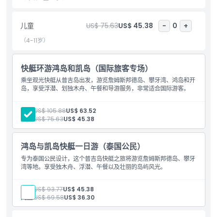
游，观赏美丽珊瑚礁，近距离体验水下世界。
此全天游综合了冒险、放松与自然美景。从探洞、红树林独木舟到浮
儿童
US$ 75.63
US$ 45.38
-
0
+
潜，每一刻都充满激动与难忘的景象。是自然爱好者、冒险者及渴望
探索泰国标志性岛屿游客的完美体验。
（4-11岁）
快艇环游鸿岛和凯岛（国际旅客专场）
亮点
乘坐观光快艇从普吉岛出发，游览詹姆斯邦德岛、攀牙湾、鸿岛和开
岛，享受浮潜、划独木舟、午餐和导游服务，非常适合国际游客。
包含项
成人:
US$ 105.88
US$ 63.52
儿童:
US$ 75.63
US$ 45.38
儿童成人政策
鸿岛与凯岛快艇一日游（泰国公民）
接车时间 送车时间
专为泰国公民设计，这个普吉岛快艇之旅将游览詹姆斯邦德岛、攀牙
湾等地。享受独木舟、浮潜、午餐以及壮丽的岛屿风光。
排除项
成人:
US$ 93.77
US$ 45.38
儿童:
US$ 69.58
US$ 36.30
营业时间