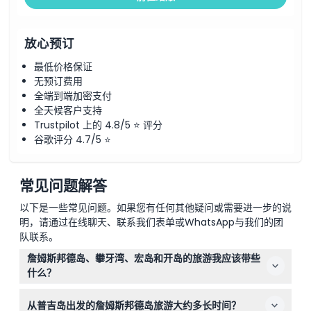
放心预订
最低价格保证
无预订费用
全端到端加密支付
全天候客户支持
Trustpilot 上的 4.8/5 ⭐ 评分
谷歌评分 4.7/5 ⭐
常见问题解答
以下是一些常见问题。如果您有任何其他疑问或需要进一步的说
明，请通过在线聊天、联系我们表单或WhatsApp与我们的团
队联系。
詹姆斯邦德岛、攀牙湾、宏岛和开岛的旅游我应该带些
什么？
请携带泳衣、毛巾、防晒霜、帽子和相机以捕捉壮观的景
从普吉岛出发的詹姆斯邦德岛旅游大约多长时间？
色。建议穿舒适的鞋子并带一套换洗衣物，以便乘船和海滩