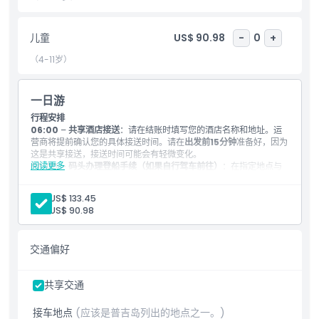
儿童成人政策
儿童
US$ 90.98
-
0
+
（4-11岁）
接车时间 送车时间
一日游
排除项
行程安排
06:00
–
共享酒店接送
：请在结账时填写您的酒店名称和地址。运
营商将提前确认您的具体接送时间。请在
出发前15分钟
准备好，因为
这是共享接送，接送时间可能会有轻微变化。
不适合
阅读更多
08:00
–
码头办理登船手续（如果自行驾车前往）
：在指定地点与
运营商会合。请在预订时填写您首选的地址；运营商将再次确认具体
的集合地点和时间。
营业时间
成人:
US$ 133.45
09:00
–
乘快艇出发
儿童:
US$ 90.98
10:20
–
斯米兰群岛（帆船岩观景点）
：徒步前往著名的帆船岩，欣
赏壮丽的全景——斯米兰群岛标志性的拍照景点之一。
需要了解的事项
11:20
–
考班谷（第9号岛）
：在色彩斑斓的珊瑚礁、白菜珊瑚、鹦
交通偏好
嘴鱼及其他海洋生物中浮潜。
12:30
–
考帕尤（第7号岛）
：继续您的水下探险，在晶莹剔透的海
水中浮潜和游泳。
位置
共享交通
13:20
–
米昂岛（第4号岛）
：享受一个轻松的海滩休息时间，并为
您的团队准备新鲜的
午餐
。
接车地点
(应该是普吉岛列出的地点之一。)
15:00
–
乘快艇返回