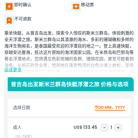
即时确认
移动票
不可退款
乘坐快艇，从普吉岛出发，探索令人惊叹的斯米兰群岛，体验刺激的
全天浮潜之旅。斯米兰群岛以其清澈的海水、多彩的珊瑚礁和多样的
海洋生物闻名，是泰国最受欢迎的浮潜目的地之一。登上高速快艇，
穿越安达曼海，抵达这片原始的海洋国家公园。在米昂岛和巴努岛等
著名浮潜地点，您将遇见色彩斑斓的鱼群、珊瑚花园，甚至可能看到
海龟。从帆石欣赏全景，悠闲地在唐老鸭湾的白色沙滩上放松，享用
阅读更多
海边供应的美味泰式自助午餐。此行程包含普吉岛往返酒店接送、浮
潜装备、国家公园门票及专业导游，确保安全且难忘的冒险。无论您
普吉岛出发斯米兰群岛快艇浮潜之旅 价格与选项
是经验丰富的浮潜者还是首次探险者，斯米兰群岛都能完美结合休闲
和水下探索。不要错过体验泰国最佳浮潜点之一的机会。立即预订您
的斯米兰群岛快艇之旅，享受独一无二的热带逃逸体验。
选择日期
DD MM，YYYY
亮点
成人
US$ 133.45
-
1
+
包含项
（12-70岁）