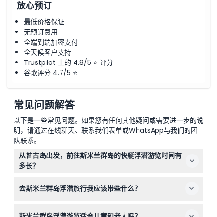
放心预订
最低价格保证
无预订费用
全端到端加密支付
全天候客户支持
Trustpilot 上的 4.8/5 ⭐ 评分
谷歌评分 4.7/5 ⭐
常见问题解答
以下是一些常见问题。如果您有任何其他疑问或需要进一步的说
明，请通过在线聊天、联系我们表单或WhatsApp与我们的团
队联系。
从普吉岛出发，前往斯米兰群岛的快艇浮潜游览时间有
多长？
该游览是一整天的体验，持续时间为10到12小时，包括从普
去斯米兰群岛浮潜旅行我应该带些什么？
吉岛酒店的接送服务。
请带上泳衣、防晒霜、毛巾和相机以捕捉美丽风景。浮潜装
斯米兰群岛浮潜游览适合儿童和老人吗？
备和救生衣将在游览中提供。