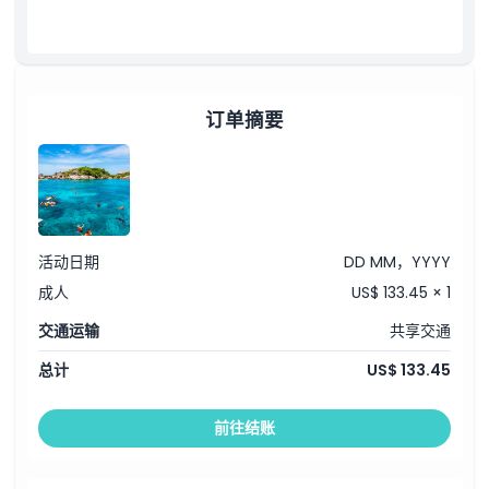
取消政策
16:30
–
抵达码头后享用简餐
17:00
–
共享返回酒店接送
注意：菜单和行程可能会根据天气或季节性食材供应情况进行调整。
订单摘要
活动日期
DD MM，YYYY
成人
US$ 133.45 × 1
交通运输
共享交通
总计
US$ 133.45
前往结账