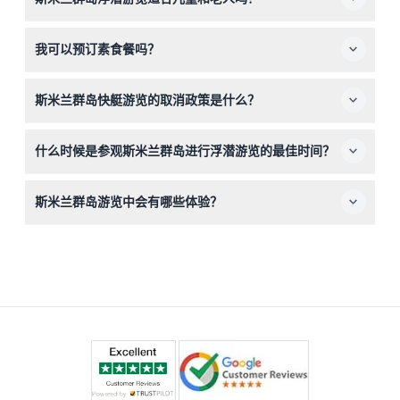
4岁及以上的儿童可以参加，但参与者必须在60岁以下。孕
我可以预订素食餐吗？
妇以及患有高血压或癫痫等某些疾病的人士不适合参加。
可以，如果您在本网站的在线预订过程中说明您的饮食偏
斯米兰群岛快艇游览的取消政策是什么？
好，我们会提供素食餐。
门票不可退款且不可取消，请在预订前确认您的行程安排。
什么时候是参观斯米兰群岛进行浮潜游览的最佳时间？
斯米兰群岛从十月中旬开放至次年五月中旬，是最佳游览时
斯米兰群岛游览中会有哪些体验？
期。公园在五月中旬至十月中旬的季风季节期间关闭（具体
时间可能有所变动——请在预订时确认）。
您将享受在色彩斑斓的珊瑚礁周围浮潜，放松于洁白的海
滩，参观著名景点如航行岩观景台，并享用包含小吃和饮料
的泰式自助午餐。