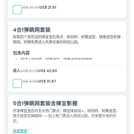
儿童:
US$ 30.96
US$ 21.61
4合1弹跳网套装
探索四个受欢迎的樟宜宝石景点：树冠桥、树篱迷宫、镜像迷宫和弹
跳网。附赠免费进入风景优美的树冠公园。
包含内容
可进入树冠桥、树篱迷宫、镜像迷宫和弹跳网
免费进入树冠公园
成人:
US$ 51.24
US$ 42.90
儿童:
US$ 41.88
US$ 31.67
5合1弹跳网套装含樟宜影棚
尽享樟宜宝石内五大热门景点：樟宜体验馆+、树冠桥、树篱迷宫、
镜子迷宫及弹跳网——加上免门票进入树冠公园，尽享整天地的乐
趣。
阅读更多
包含项目