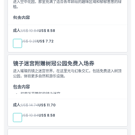
进入空中花园，那里充满了适合各年龄段的趣味区域和郁郁葱葱的绿
植。
包含内容
进入新加坡最大的树篱迷宫
免费进入空中花园
成人:
US$ 10.84
US$ 8.58
儿童:
US$ 9.28
US$ 7.72
镜子迷宫附赠树冠公园免费入场券
进入璀璨的镜之迷宫世界，在这里光与幻象交汇。包括免费进入树顶
公园，体验更多自然和游乐设施。
包含内容
探索万花筒般的镜之迷宫
免费进入树顶公园
成人:
US$ 14.74
US$ 11.70
儿童:
US$ 10.84
US$ 8.58