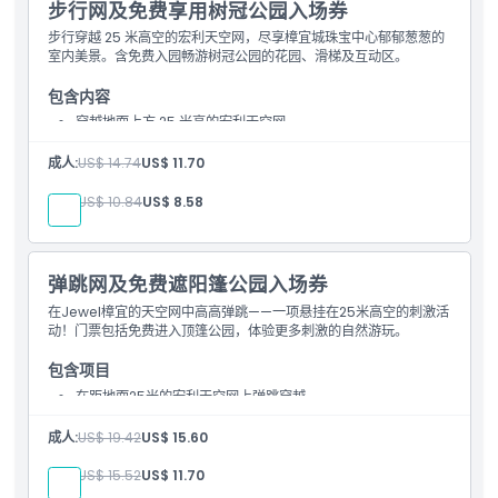
步行网及免费享用树冠公园入场券
步行穿越 25 米高空的宏利天空网，尽享樟宜城珠宝中心郁郁葱葱的
室内美景。含免费入园畅游树冠公园的花园、滑梯及互动区。
包含内容
穿越地面上方 25 米高的宏利天空网
免费进入树冠公园
成人:
US$ 14.74
US$ 11.70
儿童:
US$ 10.84
US$ 8.58
弹跳网及免费遮阳篷公园入场券
在Jewel樟宜的天空网中高高弹跳——一项悬挂在25米高空的刺激活
动！门票包括免费进入顶篷公园，体验更多刺激的自然游玩。
包含项目
在距地面25米的宏利天空网上弹跳穿越
免费进入顶篷公园
成人:
US$ 19.42
US$ 15.60
儿童:
US$ 15.52
US$ 11.70