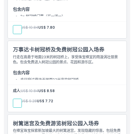
着装要求
包含内容
2× 树冠桥门票（买一送一）
取消政策
1× 免费树冠公园成人门票
有效，选择1名成人即可获得2次入场资格
成人:
US$ 10.84
US$ 7.80
万事达卡树冠桥及免费树冠公园入场券
行走在高悬于地面23米的树冠桥上，享受珠宝樟宜的雨漩涡壮丽景
色。包含免费进入树冠公园的景点、花园和游乐区。
包含内容
步行穿过悬挂于地面23米高的树冠桥
免费进入树冠公园
成人:
US$ 10.84
US$ 8.58
儿童:
US$ 9.28
US$ 7.72
树篱迷宫及免费游览树冠公园入场券
在樟宜珠宝探索新加坡最大的树篱迷宫，发现隐藏的惊喜。包括免费