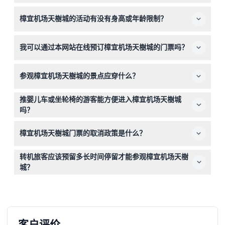
樟宜机场天樹城的景点通常营业时间为上午10:00至晚上
樟宜机场天樹城的活动有没有身高或年龄限制？
9:00，最后入场时间为关闭前30分钟。树冠公园的开放时
间略有不同，尤其是在周末和公共假期。（时间可能变动
有的，一些景点如行走网和弹跳网要求最低身高110厘米。3
——请在预订时确认）
我可以通过本网站在线预订樟宜机场天樹城的门票吗？
至12岁的儿童必须由付费的成人陪同，3岁以下儿童免费入
场。
可以，您可以方便地在本网站在线预订门票。预订时，您可
参观樟宜机场天樹城的景点应穿什么？
以实时查看可用性并确保进入各种景点。
最好穿长裤或短裤，配戴舒适的包裹式鞋子，以充分享受包
推婴儿车或坐轮椅的游客能方便进入樟宜机场天樹城
括树冠公园在内的各种活动。
吗？
可以，樟宜机场天樹城对婴儿车和轮椅都非常友好，使有行
樟宜机场天樹城门票的取消政策是什么？
动需求的家庭和游客也能轻松游览景点。
樟宜机场天樹城的门票不可退款，且在任何情况下均不可取
转机旅客应该预留多长时间停留才能参观樟宜机场天樹
消。
城？
转机旅客应至少预留5小时停留时间，以舒适地参观和享受
樟宜机场天樹城的景点。
客户评价