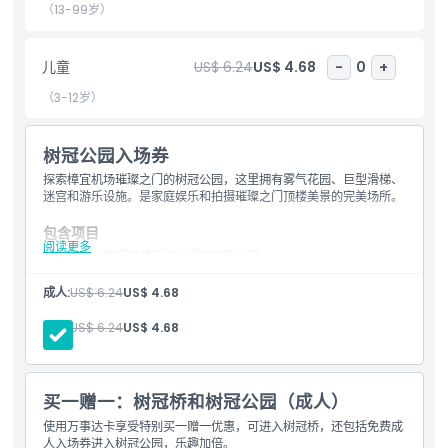
（13-99岁）
儿童成人政策
儿童
US$ 6.24
US$ 4.68
-
0
+
（3-12岁）
排除项
树冠公园入场券
营业时间
探索樟宜机场璀璨之门的树冠公园，这里拥有雾气花园、巨型滑梯、
迷宫和游乐设施。是家庭娱乐和拍摄璀璨之门顶楼美景的完美场所。
需要了解的事项
包含项目
阅读更多
可进入樟宜机场璀璨之门的树冠公园
享受迷宫、弹跳网、花园步道、巨型滑梯等
位置
适合所有年龄段
成人:
US$ 6.24
US$ 4.68
儿童:
US$ 6.24
US$ 4.68
如何到达那里
如何兑换
买一赠一：树冠桥和树冠公园（成人）
使用万事达卡享受特别买一赠一优惠，可进入树冠桥，还包括免费成
人入场券进入树冠公园，乐趣加倍。