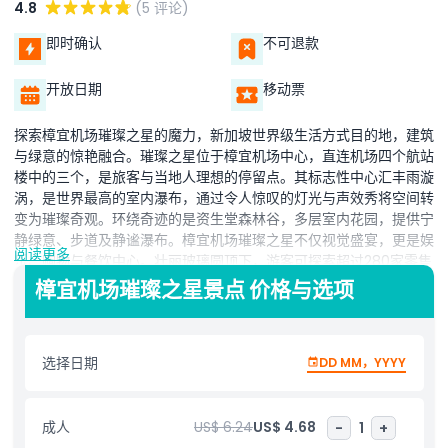
4.8
(5 评论)
即时确认
不可退款
开放日期
移动票
探索樟宜机场璀璨之星的魔力，新加坡世界级生活方式目的地，建筑
与绿意的惊艳融合。璀璨之星位于樟宜机场中心，直连机场四个航站
楼中的三个，是旅客与当地人理想的停留点。其标志性中心汇丰雨漩
涡，是世界最高的室内瀑布，通过令人惊叹的灯光与声效秀将空间转
变为璀璨奇观。环绕奇迹的是资生堂森林谷，多层室内花园，提供宁
静绿意、步道及静谧瀑布。樟宜机场璀璨之星不仅视觉盛宴，更是娱
阅读更多
乐、购物与餐饮中心。壮丽玻璃圆顶下，游客可探索超过280家零售
和餐饮店，参观适合家庭的树冠公园、空中网、镜迷宫，或在众多休
樟宜机场璀璨之星景点 价格与选项
息室及咖啡馆放松。无论转机、购物还是观光，樟宜机场璀璨之星新
加坡都提供沉浸且难忘体验。寻求新加坡顶级景点的访客必到此地。
选择日期
DD MM，YYYY
亮点
成人
US$ 6.24
US$ 4.68
-
1
+
包含项