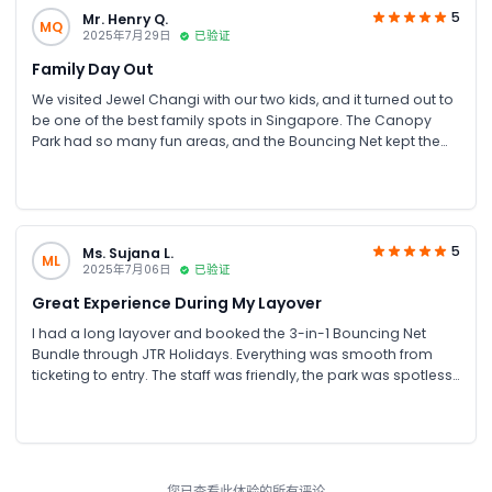
5
Mr. Henry Q.
MQ
2025年7月29日
已验证
Family Day Out
We visited Jewel Changi with our two kids, and it turned out to
be one of the best family spots in Singapore. The Canopy
Park had so many fun areas, and the Bouncing Net kept the
kids entertained for hours. My personal favourite was the
Canopy Bridge; it felt like floating above a forest, with the
waterfall view right in front. The place is stroller-friendly and
very clean. Make sure to go before sunset for the best lighting!
We visited Jewel Changi with our two kids, and it turned out to
5
Ms. Sujana L.
ML
be one of the best family spots in Singapore. The Canopy
2025年7月06日
已验证
Park had so many fun areas, and the Bouncing Net kept the
Great Experience During My Layover
kids entertained for hours. My personal favourite was the
Canopy Bridge; it felt like floating above a forest, with the
I had a long layover and booked the 3-in-1 Bouncing Net
waterfall view right in front. The place is stroller-friendly and
Bundle through JTR Holidays. Everything was smooth from
very clean. Make sure to go before sunset for the best lighting!
ticketing to entry. The staff was friendly, the park was spotless,
and the whole place felt refreshing after a long flight.
您已查看此体验的所有评论