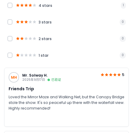
4 stars
1
3 stars
0
2 stars
0
1 star
0
5
Mr. Solway H.
MH
2025年9月17日
已验证
Friends Trip
Loved the Mirror Maze and Walking Net, but the Canopy Bridge
stole the show. It's so peaceful up there with the waterfall view.
Highly recommended!