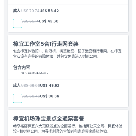
入场樟宜体验馆+
进入树冠桥、树篱迷宫、镜子迷宫和弹跳网
成人:
US$ 70.74
US$ 58.42
免费入场树冠公园
儿童:
US$ 55.14
US$ 43.60
樟宜工作室5合1行走网套装
包含樟宜体验馆+、树冠桥、树篱迷宫、镜子迷宫和行走网。在樟宜
宝石设有完整的冒险体验，并包含免费进入树冠公园。
包含内容
进入樟宜体验馆+
进入树冠桥、树篱迷宫、镜子迷宫和行走网
免费进入树冠公园
成人:
US$ 66.06
US$ 49.92
儿童:
US$ 50.46
US$ 36.66
樟宜机场珠宝景点全通票套餐
畅享裕廊樟宜六大顶级景点的全面通行，包括两处天空网、樟宜体验
馆+和树冠公园。为寻求刺激的冒险者和家庭带来终极体验。