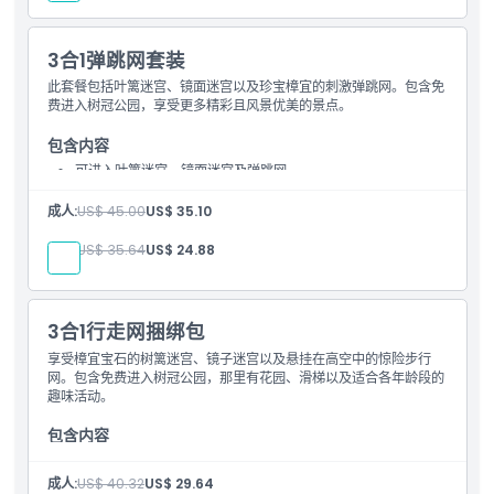
3合1弹跳网套装
此套餐包括叶篱迷宫、镜面迷宫以及珍宝樟宜的刺激弹跳网。包含免
费进入树冠公园，享受更多精彩且风景优美的景点。
包含内容
可进入叶篱迷宫、镜面迷宫及弹跳网
免费进入树冠公园
成人:
US$ 45.00
US$ 35.10
儿童:
US$ 35.64
US$ 24.88
3合1行走网捆绑包
享受樟宜宝石的树篱迷宫、镜子迷宫以及悬挂在高空中的惊险步行
网。包含免费进入树冠公园，那里有花园、滑梯以及适合各年龄段的
趣味活动。
包含内容
可进入树篱迷宫、镜子迷宫和步行网
免费进入树冠公园
成人:
US$ 40.32
US$ 29.64