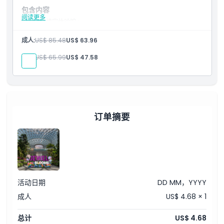
包含内容
阅读更多
入场樟宜体验馆+
可进入树冠桥、篱笆迷宫、镜子迷宫、步行网和弹跳网
免费进入树冠公园
成人:
US$ 85.48
US$ 63.96
儿童:
US$ 65.99
US$ 47.58
订单摘要
活动日期
DD MM，YYYY
成人
US$ 4.68 × 1
总计
US$ 4.68