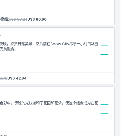
0
高级:
US$ 63.24
US$ 60.90
时
夜晚，欣赏日落美景，然后前往Snow City尽享一小时的冰雪
完美融合。
3.72
US$ 42.94
色彩中。傍晚的光线柔和了花园和花朵，使这个组合成为在花