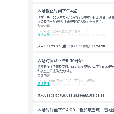
需要了解的事项
入场截止时间下午4点
请在下午4:00之前参观滨海湾金沙空中花园观景台，
位置
捉柔和的自然光线并拍摄无晚间人群的全景照片。
包含内容
可进入空中花园观景台直到下午4:00
取消政策
阅读更多
白天的城市天际线景观，包括滨海湾和超级树丛
在自然光下拍照的机会
傍晚高峰前的宁静氛围
成人:
US$ 29.67
儿童:
US$ 24.98
高级:
US$ 24.98
步行可达观景层
入场时间从下午5:00开始
探索新加坡的黄昏变幻，SkyPark 观景台从下午5:
和夜空全景提供完美环境。
包含内容
SkyPark 观景台门票（下午5:00开始）
阅读更多
暮光城市景观及晚间灯光秀观看
有机会见证滨海湾地标建筑灯光点亮
魔幻的日落后拍照场景
成人:
US$ 33.57
儿童:
US$ 28.89
高级:
US$ 28.89
更凉爽的温度和柔和的光线
入场时间至下午4:00 + 新加坡雪城 - 雪