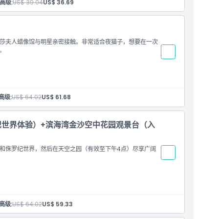
高级:
US$ 39.04
US$ 36.69
莎夫人蜡像馆与明星亲密接触。非常适合夜猫子，想要在一次
。
高级:
US$ 64.02
US$ 61.68
纪世界体验）+滨海湾金沙空中花园观景台（入
和侏罗纪世界，然后在天空之园（有效至下午4点）尽享广阔
高级:
US$ 64.02
US$ 59.33