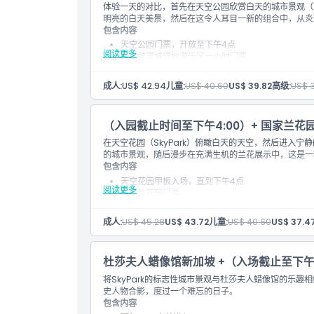
体验一天的对比，首先在天空公园欣赏白天的城市景观（
明亮的白天美景，然后在这令人耳目一新的组合中，从炎
包含内容
天空公园门票，开放至下午4点
阅读更多
新加坡雪城雪地游乐区一小时门票
白天全景视野和天际线景观
雪城提供保暖服装
成人:
US$ 42.94
儿童:
US$ 40.60
US$ 39.82
高级:
US$ 
无缝连接户外平台和寒冷的室内乐趣
（入园截止时间至下午4:00）+ 国家兰花
在天空花园（SkyPark）俯瞰白天的天空，然后进入宁静的国家
的城市景观，随后漫步在充满生机的兰花展示中，这是一
包含内容
天空花园甲板入场，直到下午4点
阅读更多
国家兰花园门票
城市天际线与绿地的对比景观
兰花和花卉植物展览
成人:
US$ 45.28
US$ 43.72
儿童:
US$ 40.60
US$ 37.4
包含花园小径和遮荫区域
杜莎夫人蜡像馆新加坡 +（入场截止至下午4
将SkyPark的标志性城市景观与杜莎夫人蜡像馆的乐
史人物合影，度过一个难忘的日子。
包含内容