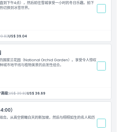
直到下午4点），然后前往雪城享受一小时的冬日乐趣。拍下
热切换到冰雪世界。
39.82
US$ 39.04
园
兰花园（National Orchid Garden）。享受令人惊叹
种城市地平线与植物美景的启发性组合。
7
高级:
US$ 39.82
US$ 36.69
:00）
趣相结合。从高空俯瞰白天的新加坡，然后与栩栩如生的名人和历