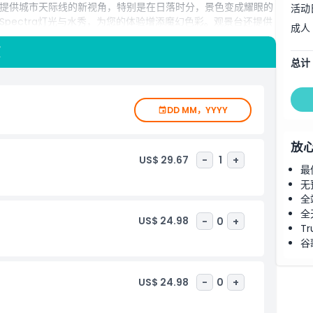
提供城市天际线的新视角，特别是在日落时分，景色变成耀眼的
活动
pectra灯光与水秀，为您的体验增添魔幻色彩。观景台还提供
成人
照片。作为任何新加坡行程中的必游项目，天空公园观景台将建
沙天空公园门票，畅享轻松游览，升华您的观光体验。
项
总计
DD MM，YYYY
放
US$ 29.67
-
1
+
最
无
全
全
US$ 24.98
-
0
+
Tr
谷
US$ 24.98
-
0
+