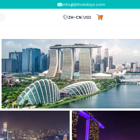
info@jtrholidays.com
ZH-CN
/
USD