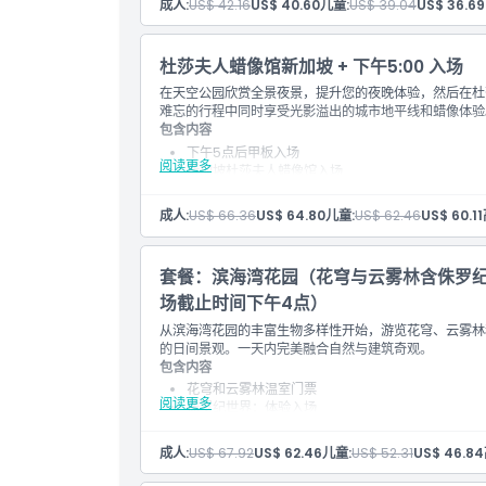
成人:
US$ 42.16
US$ 40.60
儿童:
US$ 39.04
US$ 36.69
穿行于兰花和绿植之间的花园小径
杜莎夫人蜡像馆新加坡 + 下午5:00 入场
在天空公园欣赏全景夜景，提升您的夜晚体验，然后在杜
难忘的行程中同时享受光影溢出的城市地平线和蜡像体验
包含内容
下午5点后甲板入场
阅读更多
新加坡杜莎夫人蜡像馆入场
流行偶像和皇室蜡像展馆
城市夜景灯光背景
成人:
US$ 66.36
US$ 64.80
儿童:
US$ 62.46
US$ 60.11
室内外拍摄难忘瞬间
套餐：滨海湾花园（花穹与云雾林含侏罗
场截止时间下午4点）
从滨海湾花园的丰富生物多样性开始，游览花穹、云雾林
的日间景观。一天内完美融合自然与建筑奇观。
包含内容
花穹和云雾林温室门票
阅读更多
侏罗纪世界：体验入场
天空之园观景台入场至下午4点
植物馆 + 史前展览 + 全景
成人:
US$ 67.92
US$ 62.46
儿童:
US$ 52.31
US$ 46.84
日间天际线和花园景观