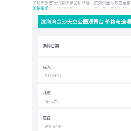
无论您是首次访客还是回访旅客，滨海湾金沙观景台都
阅读更多
城市灯光秀。建议傍晚时分前往，可从高处观赏壮观的S
无遮挡的视野，适合情侣、家庭和摄影爱好者拍摄全景
筑创新与难忘风光完美结合。请在线预订您的滨海湾金
滨海湾金沙天空公园观景台 价格与选
选择日期
亮点
成人
包含项
（13-64岁）
儿童成人政策
儿童
（2-12岁）
排除项
高级
营业时间
（65-99岁）