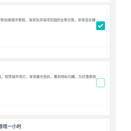
欣赏新加坡城市景观、海滨及滨海湾花园的全景日景。非常适合捕
00开放。观赏城市亮灯，享受暮光色彩，看到地标闪耀，为日落景观
地游戏一小时