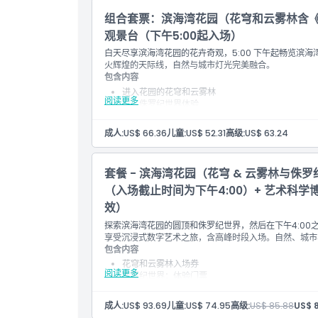
组合套票：滨海湾花园（花穹和云雾林含《
观景台（下午5:00起入场）
白天尽享滨海湾花园的花卉奇观，5:00 下午起畅览滨
火辉煌的天际线，自然与城市灯光完美融合。
包含内容
进入花园的花穹和云雾林
阅读更多
进入侏罗纪世界体验
下午5:00起进入空中花园
晚间城市景观及花园剪影
成人:
US$ 66.36
儿童:
US$ 52.31
高级:
US$ 63.24
暮光时分的天际线与植物景观
套餐 - 滨海湾花园（花穹 & 云雾林与侏
（入场截止时间为下午4:00）+ 艺术科学
效）
探索滨海湾花园的圆顶和侏罗纪世界，然后在下午4:0
享受沉浸式数字艺术之旅，含高峰时段入场。自然、城市
包含内容
花穹和云雾林入场券
阅读更多
侏罗纪世界：体验门票
天空花园观景至下午4:00
未来世界数字画廊高峰时段入场
成人:
US$ 93.69
儿童:
US$ 74.95
高级:
US$ 85.88
US$ 
多场馆文化、景观及互动组合票