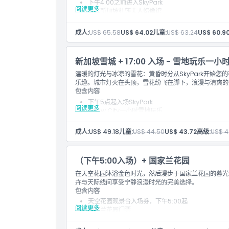
下午4:00之前进入SkyPark
阅读更多
进入新加坡杜莎夫人蜡像馆
名人和领袖的逼真蜡像展
与知名人物的拍照机会
成人:
US$ 65.58
US$ 64.02
儿童:
US$ 63.24
US$ 60.9
双场馆体验：天际线+流行文化
新加坡雪城 + 17:00 入场 - 雪地玩乐一小
温暖的灯光与冰凉的雪花：黄昏时分从SkyPark开始您的
乐趣。城市灯火在头顶，雪花纷飞在脚下，浪漫与清爽的
包含内容
下午5点起入场SkyPark
阅读更多
Snow City一小时雪地玩乐
夜晚城市灯光对比
提供雪地装备及室内冷气环境
成人:
US$ 49.18
儿童:
US$ 44.50
US$ 43.72
高级:
US$ 4
双重感受：屋顶美景 + 雪地体验
（下午5:00入场）+ 国家兰花园
在天空花园沐浴金色时光，然后漫步于国家兰花园的暮光
卉与天际线间享受宁静浪漫时光的完美选择。
包含内容
天空花园观景台入场券，下午5:00起
阅读更多
国家兰花园门票
傍晚花卉展示及黄昏氛围
凉爽的空气和柔和的灯光