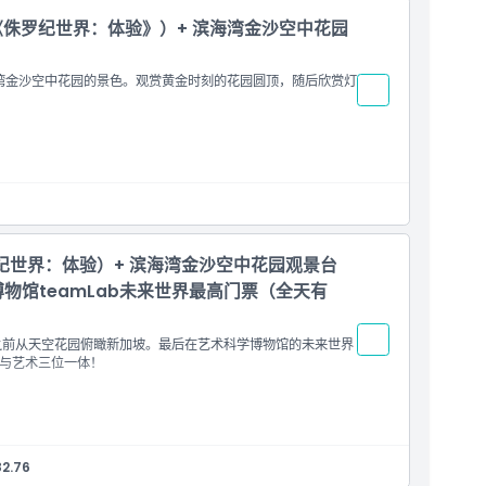
侏罗纪世界：体验》）+ 滨海湾金沙空中花园
海湾金沙空中花园的景色。观赏黄金时刻的花园圆顶，随后欣赏灯
罗纪世界：体验）+ 滨海湾金沙空中花园观景台
博物馆teamLab未来世界最高门票（全天有
0之前从天空花园俯瞰新加坡。最后在艺术科学博物馆的未来世界
与艺术三位一体！
82.76