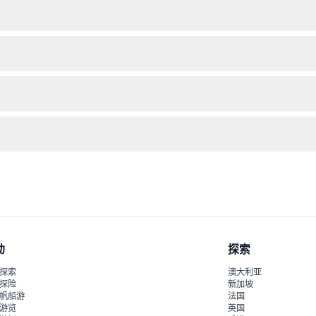
时通过Go City应用或官方网站确认，以确保有位，避免失望。
验证，请准备有效身份证明，并穿舒适鞋子及适应天气的服装，以保证轻
可退款且不可取消，请确保您的旅行日期和计划确定后再购买。
预订时请查看可用余位并按照指引即时完成通行证购买。
动
探索
探索
澳大利亚
探险
新加坡
帆船游
法国
游览
英国