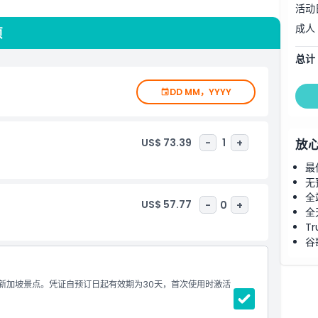
活动
成人
项
总计
DD MM，YYYY
US$ 73.39
-
1
+
放
最
无
全
US$ 57.77
-
0
+
全
Tr
谷
顶级新加坡景点。凭证自预订日起有效期为30天，首次使用时激活