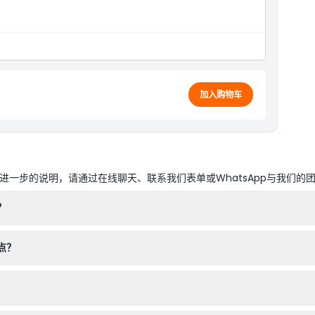
加入购物车
一步的说明，请通过在线聊天、联系我们表单或WhatsApp与我们的
？
有效期为连续60天。只需在所选景点出示您的电子凭证即可入场——无
点？
海湾花园、滨海湾金沙空中花园和夜间野生动物园。您可以按照自己的节
。设计适用广泛游客，但请查看各个景点的具体年龄或健康要求。