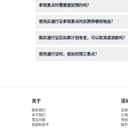
参观景点时需要提前预约吗？
部分景点可能需要提前预约，因此建议您在规划行程
使用此通行证参观景点时应携带哪些物品？
携带带有电子凭证的手机以便扫码入场。如需年龄
购买通行证后如果计划有变，可以取消或退款吗？
很遗憾，新加坡Go City两选一通行证票券不
使用通行证时，我如何预订景点？
您可以直接在本网站上选择两个景点并完成预订。
关于
活
联系我们
全球
关于我们
沙漠
常见问题
传统
条款和条件
城市