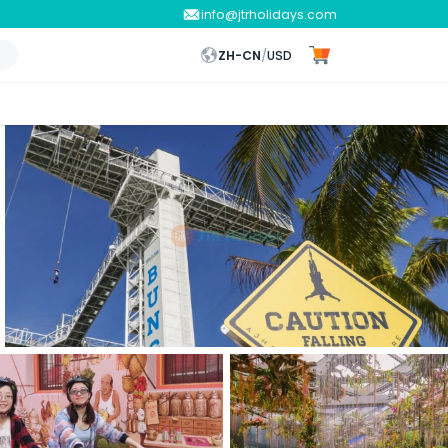
info@jtrholidays.com
ZH-CN
/
USD