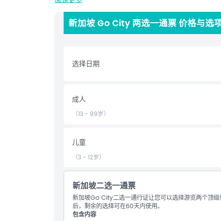
点。
新加坡 Go City 两选一通票 价格与选
亮点
选择日期
包含项
儿童成人政策
成人
（13 - 99岁）
排除项
儿童
需要了解的事项
（3 - 12岁）
位置
新加坡二选一通票
新加坡Go City二选一通行证让您可以选择游览两个
取消政策
后，剩余的选择可在60天内使用。
包含内容