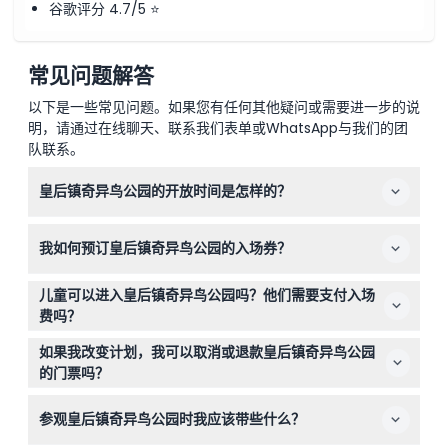
谷歌评分 4.7/5 ⭐
常见问题解答
以下是一些常见问题。如果您有任何其他疑问或需要进一步的说
明，请通过在线聊天、联系我们表单或WhatsApp与我们的团
队联系。
皇后镇奇异鸟公园的开放时间是怎样的？
皇后镇奇异鸟公园每日从上午9:30开放，关闭时间根据季
我如何预订皇后镇奇异鸟公园的入场券？
节不同而有所变化：夏季为下午6:30（最后入园时间为下
午5:45），冬季为下午5:00（最后入园时间为下午4:15）。
您可以在本网站上轻松在线预订入场券。只需选择日期并在
圣诞节当天闭园（可能会有变动——请在预订时确认）。
儿童可以进入皇后镇奇异鸟公园吗？他们需要支付入场
预订过程中查看可用性，即可确保您的访问。
费吗？
可以，欢迎所有年龄的儿童入园。0-5岁的儿童免费入场，
如果我改变计划，我可以取消或退款皇后镇奇异鸟公园
6-15岁的儿童享受优惠票价，16岁及以上按成人票价收费。
的门票吗？
皇后镇奇异鸟公园的门票不可退款且不能取消，请确保您的
参观皇后镇奇异鸟公园时我应该带些什么？
计划确定后再进行预订。