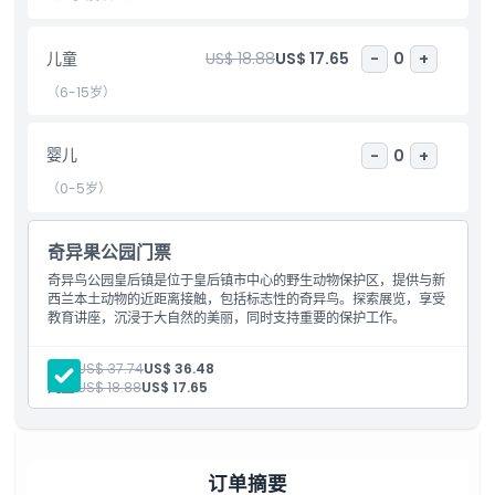
式。
儿童
US$ 18.88
US$ 17.65
-
0
+
亮点
（6-15岁）
包含项
婴儿
-
0
+
（0-5岁）
儿童成人政策
奇异果公园门票
排除项
奇异鸟公园皇后镇是位于皇后镇市中心的野生动物保护区，提供与新
西兰本土动物的近距离接触，包括标志性的奇异鸟。探索展览，享受
教育讲座，沉浸于大自然的美丽，同时支持重要的保护工作。
营业时间
成人:
US$ 37.74
US$ 36.48
儿童:
US$ 18.88
US$ 17.65
需要了解的事项
位置
订单摘要