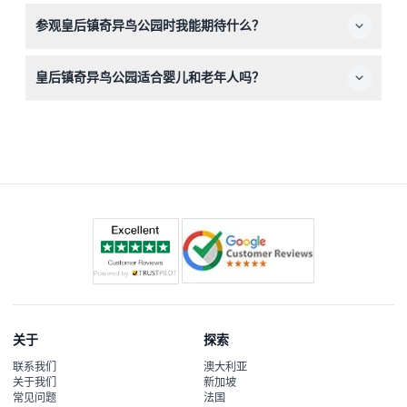
建议穿舒适的鞋子以便穿越丛林，携带相机拍照，并考虑防
参观皇后镇奇异鸟公园时我能期待什么？
晒措施。请避免携带危险物品如瓶子或爆竹，园内禁止吸烟
和饮酒。
您将体验一个适合家庭的野生动物保护区，有机会观赏本地
皇后镇奇异鸟公园适合婴儿和老年人吗？
物种如奇异鸟和蜥蜴，享受教育讲座，并探索致力于保护的
五英亩本地丛林。
适合，皇后镇奇异鸟公园欢迎所有年龄段的访客，包括婴儿
和老年人。但请注意，婴儿需包含在门票人数统计内，且免
费入场。
关于
探索
联系我们
澳大利亚
关于我们
新加坡
常见问题
法国