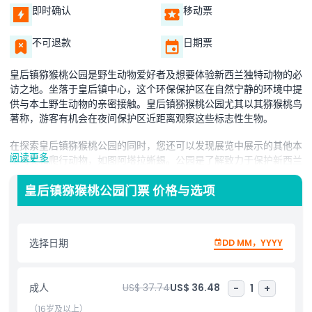
即时确认
移动票
不可退款
日期票
皇后镇猕猴桃公园是野生动物爱好者及想要体验新西兰独特动物的必
访之地。坐落于皇后镇中心，这个环保保护区在自然宁静的环境中提
供与本土野生动物的亲密接触。皇后镇猕猴桃公园尤其以其猕猴桃鸟
著称，游客有机会在夜间保护区近距离观察这些标志性生物。
在探索皇后镇猕猴桃公园的同时，您还可以发现展览中展示的其他本
阅读更多
土鸟类和爬行动物，如图阿塔拉蜥蜴。公园是了解致力于保护新西兰
独特野生动物的保护工作绝佳场所。每日喂食和教育讲座为理解保护
这些物种及其栖息地的重要性提供了生动的方式。
皇后镇猕猴桃公园门票 价格与选项
公园优美的环境使其成为放松身心的静谧之地。沿着维护良好的小径
漫步，享受清新空气，沉浸于新西兰丰富的生物多样性之中。家庭游
选择日期
DD MM，YYYY
客将喜欢互动体验，使儿童和成人都能有趣味地学习野生动物知识。
参观皇后镇猕猴桃公园不仅仅是欣赏动物，更是与大自然连接，深入
体会新西兰令人惊叹的生态系统的机会。适合所有年龄段的游客，这
成人
US$ 37.74
US$ 36.48
-
1
+
个景点是任何皇后镇旅行中的亮点，也是支持野生动物保护的绝佳方
（16岁及以上）