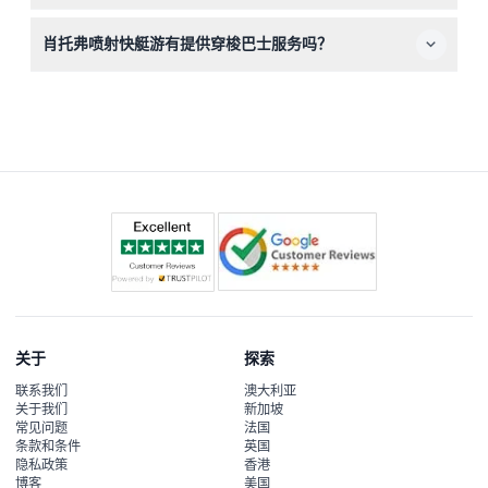
时确认）
准备好体验一段刺激的25分钟旅程，包括超过85公里/小时
肖托弗喷射快艇游有提供穿梭巴士服务吗？
的高速、360°旋转、急停以及穿越狭窄河流峡谷的近距离
飞驰，同时欣赏壮观的皇后镇美景。
有，部分行程于上午11点和下午3点提供免费穿梭巴士转
乘。预订时请选择您的出发时间并在线预订穿梭巴士。
关于
探索
联系我们
澳大利亚
关于我们
新加坡
常见问题
法国
条款和条件
英国
隐私政策
香港
博客
美国