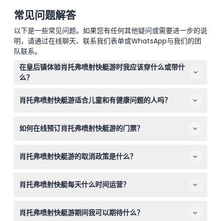
常见问题解答
以下是一些常见问题。如果您有任何其他疑问或需要进一步的说
明，请通过在线聊天、联系我们表单或WhatsApp与我们的团
队联系。
在皇后镇体验肖托弗喷射快艇游时我应该穿什么或带什
么？
最好穿舒适的衣服，带上太阳镜以保护眼睛免受阳光和水花
肖托弗喷射快艇游适合儿童和有健康问题的人吗？
的影响。不必穿防水衣，因为游览时会提供防水夹克。
5至15岁的儿童可以参加游览，10至15岁的儿童如果有父母
如何在线预订肖托弗喷射快艇游的门票？
或监护人在场，可以单独乘坐。孕妇或有背部或颈部等健康
问题的人不适合参加此活动。
您可以直接在本网站上选择您偏好的出发时间进行预订。请
肖托弗喷射快艇游的取消政策是什么？
记得选择比喷射快艇游出发时间提前45分钟的接送时间，
以便安排穿梭巴士服务（如适用）。
门票不可退款且不可取消，因此请选择慎重预订日期和时
肖托弗喷射快艇每天什么时间运营？
间。
快艇每日运营时间为上午9点至下午5点，上午9点至下午4
肖托弗喷射快艇游期间我可以期待什么？
点之间每15至30分钟出发一次。（可能会有变动，请预订