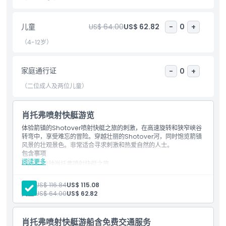
不适合
儿童
US$ 64.00
US$ 62.82
-
0
+
营业时间
（4-12岁）
需要了解的事项
家庭通行证
-
0
+
（二位成人及两位儿童）
位置
肖托弗喷射快艇游览
如何到达那里
体验箭镇的Shotover喷射快艇之旅的刺激，在高速旋转和狭窄峡谷
转弯中，享受难忘的冒险。穿越壮丽的Shotover河，同时饱览箭镇
风景的壮观景色。非常适合寻求刺激和热爱自然的人士。
包含事项
如何兑换
阅读更多
30分钟肖托弗喷射快艇之旅
必须穿戴救生衣
河边基地提供免费无线网络
着装要求
成人:
US$ 116.84
US$ 115.08
现场摄影服务以及安装在喷射快艇上的摄像机记录您的体验。旅
儿童:
US$ 64.00
US$ 62.82
行结束后可免费无义务观看旅行照片和视频集锦，且可购买带回
家
取消政策
提供储物柜供您在乘坐期间存放物品
肖托弗喷射快艇游船含免费交通服务