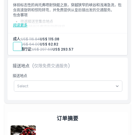
体验标志性的肖托弗喷射快艇之旅，穿越狭窄的峡谷和浅滩急流，包
含高速旋转和惊险转弯，并免费提供从皇后镇出发的交通服务。
包含事项
往返接送至集合地点
阅读更多
30分钟肖托弗喷射快艇体验
强制性救生衣
河岸基地提供免费无线网络
成人:
US$ 116.84
US$ 115.08
现场摄影服务，喷射快艇上安装摄像机记录您的体验。旅程结束
儿童:
US$ 64.00
US$ 62.82
后可无义务观看照片和视频精彩片段，亦可购买带回家
家庭通行证:
US$ 297.68
US$ 293.57
骑行期间可使用储物柜存放个人物品
接送地点
(仅限免费交通服务)
接送地点
订单摘要