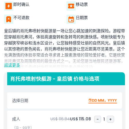
即时确认
移动票
不可退款
日期票
皇后镇的肖托弗喷射快艇游是一场让您心跳加速的刺激探险。游程带
您穿越肖托弗河，体验高速旋转和急转弯的刺激快感。喷射快艇专为
穿越狭窄峡谷和浅水区设计，让您独特感受壮丽的自然风光。皇后镇
以其惊艳的景色闻名，肖托弗喷射快艇游让您近距离尽览美景。这个
充满激情的体验非常适合寻求肾上腺素激增的冒险爱好者。它是欣赏
肖托弗河及周围奇观的最佳方式之一。无论您是当地居民还是游客，
阅读更多
皇后镇的肖托弗喷射快艇游都是冒险者必做的活动。
肖托弗喷射快艇游 - 皇后镇 价格与选项
亮点
选择日期
DD MM，YYYY
包含项
成人
US$ 116.84
US$ 115.08
儿童成人政策
-
1
+
（13 - 99岁）