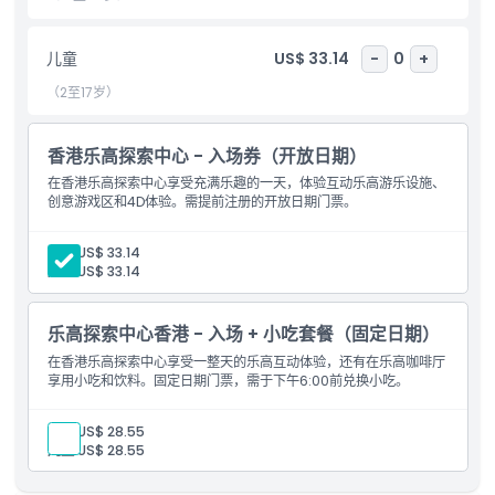
儿童成人政策
儿童
US$ 33.14
-
0
+
排除项
（2至17岁）
营业时间
香港乐高探索中心 - 入场券（开放日期）
在香港乐高探索中心享受充满乐趣的一天，体验互动乐高游乐设施、
需要了解的事项
创意游戏区和4D体验。需提前注册的开放日期门票。
位置
成人:
US$ 33.14
儿童:
US$ 33.14
如何到达那里
乐高探索中心香港 - 入场 + 小吃套餐（固定日期）
在香港乐高探索中心享受一整天的乐高互动体验，还有在乐高咖啡厅
如何兑换
享用小吃和饮料。固定日期门票，需于下午6:00前兑换小吃。
成人:
US$ 28.55
取消政策
儿童:
US$ 28.55