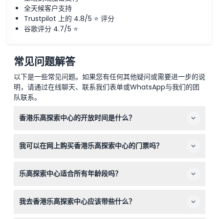
全天候客户支持
Trustpilot 上的 4.8/5 ⭐ 评分
谷歌评分 4.7/5 ⭐
常见问题解答
以下是一些常见问题。如果您有任何其他疑问或需要进一步的说
明，请通过在线聊天、联系我们表单或WhatsApp与我们的团
队联系。
香港乐高探索中心的开放时间是什么？
香港乐高探索中心周一至周五开放时间为上午11:00至晚上
我可以在网上购买香港乐高探索中心的门票吗？
7:00，周末及公众假期开放时间为上午10:00至晚上7:00，
最晚入场时间为下午6:00（可能会有变动——请在预订时确
可以，门票必须通过本网站提前在线预订，以确保您在所选
认）。
乐高探索中心适合所有年龄段吗？
日期和时间入场。
该景点设计适合3至11岁的儿童，必须由18岁或以上的成年
我去香港乐高探索中心应该带些什么？
人陪同；12至17岁的儿童凭有效身份证可单独入场，2岁及
以下儿童免费入场。