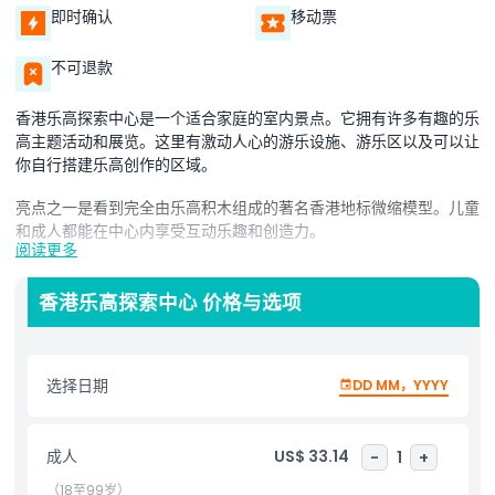
即时确认
移动票
不可退款
香港乐高探索中心是一个适合家庭的室内景点。它拥有许多有趣的乐
高主题活动和展览。这里有激动人心的游乐设施、游乐区以及可以让
你自行搭建乐高创作的区域。
亮点之一是看到完全由乐高积木组成的著名香港地标微缩模型。儿童
和成人都能在中心内享受互动乐趣和创造力。
阅读更多
香港乐高探索中心是与家人共度时光、探索奇妙乐高模型、参与激发
创造力和想象力的互动活动的绝佳场所。
香港乐高探索中心 价格与选项
亮点
选择日期
DD MM，YYYY
包含项
成人
US$ 33.14
-
1
+
（18至99岁）