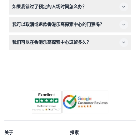
请携带已预订的门票（电子票或打印票）以及12至17岁单独
如果我错过了预定的入场时间怎么办？
入场儿童的有效身份证；建议穿着舒适的衣服以便活动游
玩。
请务必在预订的准确时间抵达香港乐高探索中心，迟到者可
我可以取消或退款香港乐高探索中心的门票吗？
能不被允许入场。
门票不可退款且不可取消，请在购买前确认预订日期和时
我们可以在香港乐高探索中心逗留多久？
间。
游客最多可在景点内逗留3小时，这段时间足够游览所有互
动区域。
关于
探索